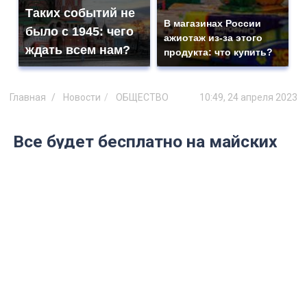
Таких событий не
В магазинах России
было с 1945: чего
ажиотаж из-за этого
ждать всем нам?
продукта: что купить?
Главная
Новости
ОБЩЕСТВО
10:49, 24 апреля 2023
Все будет бесплатно на майских
праздниках: «Ашан» и «Леруа
Мерлен» приняли важное
решение для россиян
Гражданам дадут возможность, которую
все давно ждали