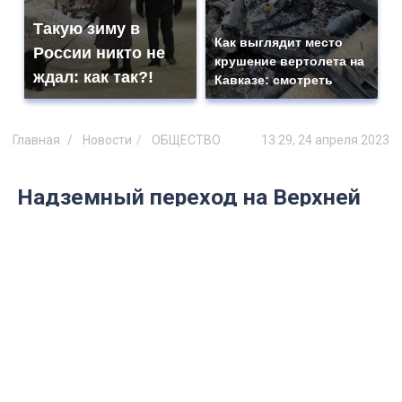
Такую зиму в
Как выглядит место
России никто не
крушение вертолета на
ждал: как так?!
Кавказе: смотреть
Главная
Новости
ОБЩЕСТВО
13:29, 24 апреля 2023
Надземный переход на Верхней
Террасе Ульяновска стал
пристанищем и туалетом для
бомжей
Об этом заявил депутат Буланов