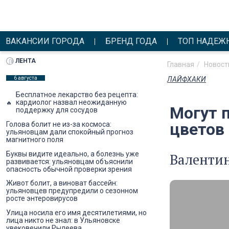
ВАКАНСИИ ГОРОДА
БРЕНД ГОДА
ТОП НАДЕЖ
ЛЕНТА
Главная
Новост
6 августа
ЛАЙФХАКИ
Бесплатное лекарство без рецепта:
кардиолог назвал неожиданную
Могут 
поддержку для сосудов
цветов 
Голова болит не из-за космоса:
ульяновцам дали спокойный прогноз
магнитного поля
Буквы видите идеально, а болезнь уже
Валентин
развивается: ульяновцам объяснили
опасность обычной проверки зрения
Живот болит, а виноват бассейн:
ульяновцев предупредили о сезонном
росте энтеровирусов
Улица носила его имя десятилетиями, но
лица никто не знал: в Ульяновске
увековечили Рылеева