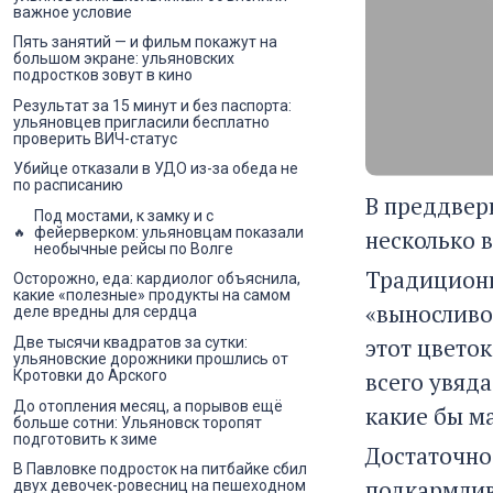
важное условие
Пять занятий — и фильм покажут на
большом экране: ульяновских
подростков зовут в кино
Результат за 15 минут и без паспорта:
ульяновцев пригласили бесплатно
проверить ВИЧ-статус
Убийце отказали в УДО из-за обеда не
по расписанию
В преддвер
Под мостами, к замку и с
фейерверком: ульяновцам показали
несколько 
необычные рейсы по Волге
Традиционн
Осторожно, еда: кардиолог объяснила,
какие «полезные» продукты на самом
«выносливо
деле вредны для сердца
этот цветок
Две тысячи квадратов за сутки:
ульяновские дорожники прошлись от
всего увяд
Кротовки до Арского
До отопления месяц, а порывов ещё
какие бы м
больше сотни: Ульяновск торопят
подготовить к зиме
Достаточно
В Павловке подросток на питбайке сбил
подкармлива
двух девочек-ровесниц на пешеходном