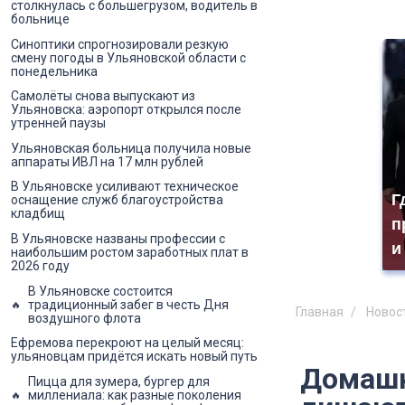
столкнулась с большегрузом, водитель в
больнице
Синоптики спрогнозировали резкую
смену погоды в Ульяновской области с
понедельника
Самолёты снова выпускают из
Ульяновска: аэропорт открылся после
утренней паузы
Ульяновская больница получила новые
аппараты ИВЛ на 17 млн рублей
В Ульяновске усиливают техническое
Г
оснащение служб благоустройства
кладбищ
п
В Ульяновске названы профессии с
и
наибольшим ростом заработных плат в
2026 году
В Ульяновске состоится
традиционный забег в честь Дня
Главная
Новос
воздушного флота
Ефремова перекроют на целый месяц:
ульяновцам придётся искать новый путь
Домашн
Пицца для зумера, бургер для
миллениала: как разные поколения