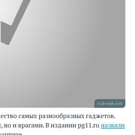
ru.freepik.com
жество самых разнообразных гаджетов.
 но и врагами. В издании pg11.ru
назвали
вартире.