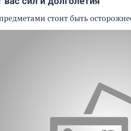
 вас сил и долголетия
предметами стоит быть осторожне