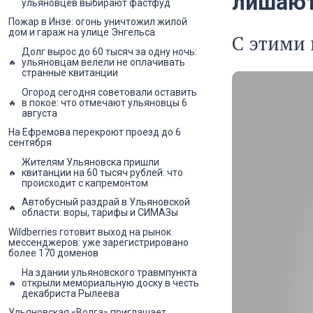
лишают
ульяновцев выбирают фастфуд
Пожар в Инзе: огонь уничтожил жилой
дом и гараж на улице Энгельса
С этими 
Долг вырос до 60 тысяч за одну ночь:
ульяновцам велели не оплачивать
странные квитанции
Огород сегодня советовали оставить
в покое: что отмечают ульяновцы 6
августа
На Ефремова перекроют проезд до 6
сентября
Жителям Ульяновска пришли
квитанции на 60 тысяч рублей: что
происходит с капремонтом
Автобусный раздрай в Ульяновской
области: воры, тарифы и СИМАЗы
Wildberries готовит выход на рынок
мессенджеров: уже зарегистрировано
более 170 доменов
На здании ульяновского травмпункта
открыли мемориальную доску в честь
декабриста Рылеева
Ульяновская «Волга» приглашает