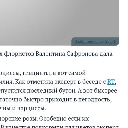
Изображение от freepik
х флористов Валентина Сафронова дала
циссы, гиацинты, а вот самой
лия. Как отметила эксперт в беседе с
RT
,
спустится последний бутон. А вот быстрее
таточно быстро приходит в негодность,
чны и нарциссы.
дорские розы. Особенно если их
 В качестве подкормки для цветов эксперт