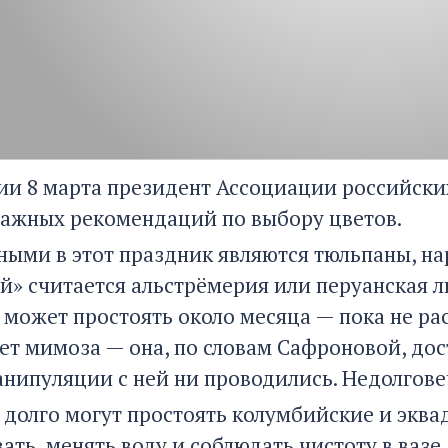
ии 8 марта президент Ассоциации российски
важных рекомендаций по выбору цветов.
ыми в этот праздник являются тюльпаны, нар
й» считается альстрёмерия или перуанская ли
 может простоять около месяца — пока не ра
ает мимоза — она, по словам Сафроновой, дос
анипуляции с ней ни проводились. Недолгове
 долго могут простоять колумбийские и эква
ть, менять воду и соблюдать чистоту в вазе.