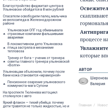
Благоустройство фиджитал-центра в
Освежител
Ульяновске обойдется в 8 млн рублей
скапливают
Спасатели освободили палец мальчика
из велосипеда в Железнодорожном
гормональн
районе
Ульяновская ОПГ год обманывала
Антиприга
страховые компании фальшивыми
авариями
процессе н
В локомотивном депо Ульяновска
Увлажните
птица застряла в механизме
тепловоза
которые вп
Тренер от бога – ученик от тренера:
советы главного тренера ульяновской
«Волги»
АВТОР
Ульяновцам объяснили, почему после
бани кожа становится «мраморной»
Шеронов
Пенсионное озарение ульяновского
Валерия
коммуниста-мага Супони
На проспекте Тюленева мотоцикл
столкнулся с авто
Яркий флакон — тихий убийца: почему
Главная
Новос
дети травятся не только жидкостью, но и