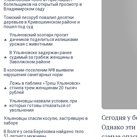
болельщиков на открытый просмотр в
Владимирском саду
Томский лесоруб повалил десятки
деревьев в Кривошеинском районе и
пошел под суд
Ульяновский зоопарк просит
дачников поделиться излишками
урожая с животными
В Ульяновске задержан ранее
судимый за грабеж женщины в
Заволжском районе
В колонии-поселении №8 выявили
нарушения санитарных норм
Ложь в паблике «Треш Ульяновск»
стоила трем женщинам 20 тысяч
рублей
Ульяновцы назвали условия, при
которых готовы отказаться от
увольнения
Сегодня у 
Ульяновцы спасли косулю, застрявшую в
заборе
Однако эти
В Волге у села Берёзовка найдено тело
самые опас
51-летнего мужчины