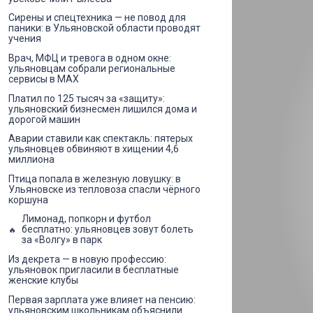
Сирены и спецтехника — не повод для
паники: в Ульяновской области проводят
учения
Врач, МФЦ и тревога в одном окне:
ульяновцам собрали региональные
сервисы в MAX
Платил по 125 тысяч за «защиту»:
ульяновский бизнесмен лишился дома и
дорогой машин
Аварии ставили как спектакль: пятерых
ульяновцев обвиняют в хищении 4,6
миллиона
Птица попала в железную ловушку: в
Ульяновске из тепловоза спасли чёрного
коршуна
Лимонад, попкорн и футбол
бесплатно: ульяновцев зовут болеть
за «Волгу» в парк
Из декрета — в новую профессию:
ульяновок пригласили в бесплатные
женские клубы
Первая зарплата уже влияет на пенсию:
ульяновским школьникам объяснили