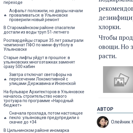
переходе
рекомендов
Асфальт положили, но дворы начали
проваливаться: в Ульяновске
дезинфицир
проверили новый ремонт
хлорки.
В Старомайнском районе спасатели
достали из воды труп 51-летнего
Чтобы прод
Росгвардейцы старше 35 лет разыграли
овощи. Но 
чемпионат ПФО по мини-футболу в
Ульяновске
расти.
Старые лифты уйдут в прошлое: в
ульяновских многоэтажках заменят
сразу 500 кабин
Завтра отключат светофоры на
пересечении Локомотивной с
улицами Державина и Инзенской
На бульваре Архитекторов в Ульяновске
началось строительство нового
тротуара по программе «Народный
бюджет»
АВТОР
Сначала прохлада, потом настоящее
пекло: ульяновцев предупредили о
Олейник 
скачке до +34
В Цильнинском районе иномарка