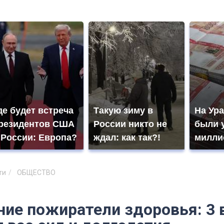
де будет встреча
Такую зиму в
На Ура
резидентов США
России никто не
были 
 России: Европа?
ждал: как так?!
милли
ти
ОБЩЕСТВО
ие пожиратели здоровья: 3 в