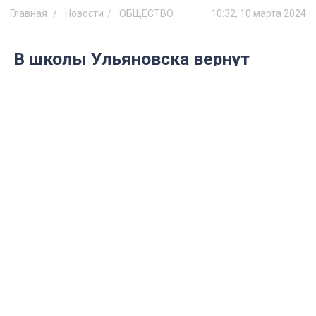
Главная
Новости
ОБЩЕСТВО
10:32, 10 марта 2024
В школы Ульяновска вернут
черчение
В расписании появится и другой предмет