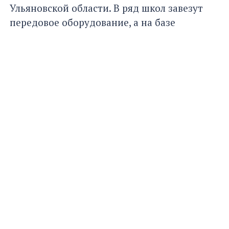
Ульяновской области. В ряд школ завезут
передовое оборудование, а на базе
гимназий №13 и №24 откроют два
технопарка.
АВТОР
Просмотров:
1166
Шеронова
Валерия
Главная
Новости
ОБЩЕСТВО
11:45, 11 марта 2024
Три школы и четыре детских сада
построят за 6 лет в Ульяновске
Они появятся в новых микрорайонах