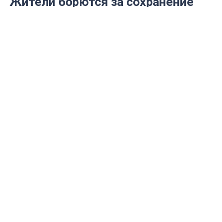
Жители борются за сохранение
своих школ в Луговом и
Плодовом
Пытаются спасти школы от закрытия
Фото: Максим Захаров
Жители села Луговое обратились за
поддержкой к ульяновцам для борьбы за
сохранение школ. Сегодня завершается