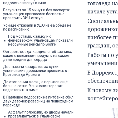
гололеда н
подростков зовут в кино
начале уст
Результат за 15 минут и без паспорта:
ульяновцев пригласили бесплатно
проверить ВИЧ-статус
Специальны
Убийце отказали в УДО из-за обеда не
дорожников
по расписанию
наиболее п
Под мостами, к замку и с
фейерверком: ульяновцам показали
граждан, о
необычные рейсы по Волге
Осторожно, еда: кардиолог объяснила,
Работы по 
какие «полезные» продукты на самом
деле вредны для сердца
уменьшение
Две тысячи квадратов за сутки:
ульяновские дорожники прошлись от
В Дорремст
Кротовки до Арского
обеспечени
До отопления месяц, а порывов ещё
больше сотни: Ульяновск торопят
К новому з
подготовить к зиме
контейнеро
В Павловке подросток на питбайке сбил
двух девочек-ровесниц на пешеходном
переходе
Асфальт положили, но дворы начали
проваливаться: в Ульяновске