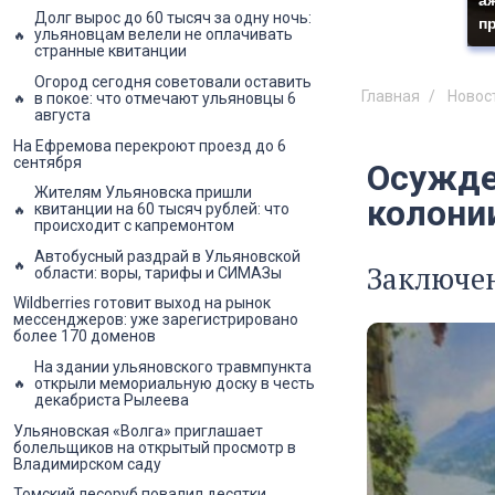
Долг вырос до 60 тысяч за одну ночь:
п
ульяновцам велели не оплачивать
странные квитанции
Огород сегодня советовали оставить
Главная
Новос
в покое: что отмечают ульяновцы 6
августа
На Ефремова перекроют проезд до 6
сентября
Осужде
Жителям Ульяновска пришли
колони
квитанции на 60 тысяч рублей: что
происходит с капремонтом
Автобусный раздрай в Ульяновской
Заключе
области: воры, тарифы и СИМАЗы
Wildberries готовит выход на рынок
мессенджеров: уже зарегистрировано
более 170 доменов
На здании ульяновского травмпункта
открыли мемориальную доску в честь
декабриста Рылеева
Ульяновская «Волга» приглашает
болельщиков на открытый просмотр в
Владимирском саду
Томский лесоруб повалил десятки