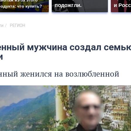
подожгли.
и Рос
родукта: что купить?
ти
РЕГИОН
нный мужчина создал семью
и
нный женился на возлюбленной