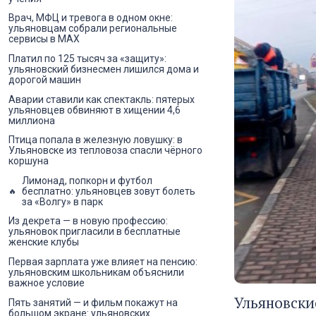
Врач, МФЦ и тревога в одном окне:
ульяновцам собрали региональные
сервисы в MAX
Платил по 125 тысяч за «защиту»:
ульяновский бизнесмен лишился дома и
дорогой машин
Аварии ставили как спектакль: пятерых
ульяновцев обвиняют в хищении 4,6
миллиона
Птица попала в железную ловушку: в
Ульяновске из тепловоза спасли чёрного
коршуна
Лимонад, попкорн и футбол
бесплатно: ульяновцев зовут болеть
за «Волгу» в парк
Из декрета — в новую профессию:
ульяновок пригласили в бесплатные
женские клубы
Первая зарплата уже влияет на пенсию:
ульяновским школьникам объяснили
важное условие
Ульяновски
Пять занятий — и фильм покажут на
большом экране: ульяновских