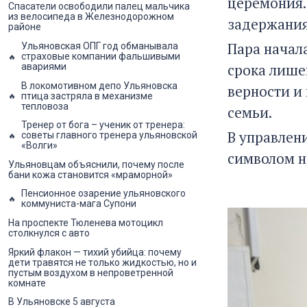
церемония.
Спасатели освободили палец мальчика
из велосипеда в Железнодорожном
задержания
районе
Пара начала
Ульяновская ОПГ год обманывала
страховые компании фальшивыми
срока лише
авариями
В локомотивном депо Ульяновска
верности и
птица застряла в механизме
тепловоза
семьи.
Тренер от бога – ученик от тренера:
В управлен
советы главного тренера ульяновской
«Волги»
символом н
Ульяновцам объяснили, почему после
бани кожа становится «мраморной»
Пенсионное озарение ульяновского
коммуниста-мага Супони
На проспекте Тюленева мотоцикл
столкнулся с авто
Яркий флакон — тихий убийца: почему
дети травятся не только жидкостью, но и
пустым воздухом в непроветренной
комнате
В Ульяновске 5 августа