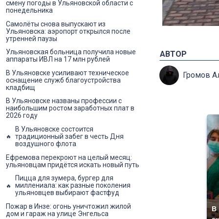
смену погоды в Ульяновской области с
понедельника
Самолёты снова выпускают из
Ульяновска: аэропорт открылся после
утренней паузы
Ульяновская больница получила новые
АВТОР
аппараты ИВЛ на 17 млн рублей
В Ульяновске усиливают техническое
Громов А
оснащение служб благоустройства
кладбищ
В Ульяновске названы профессии с
наибольшим ростом заработных плат в
2026 году
В Ульяновске состоится
традиционный забег в честь Дня
воздушного флота
Ефремова перекроют на целый месяц:
ульяновцам придётся искать новый путь
Пицца для зумера, бургер для
миллениала: как разные поколения
ульяновцев выбирают фастфуд
Пожар в Инзе: огонь уничтожил жилой
В
дом и гараж на улице Энгельса
а