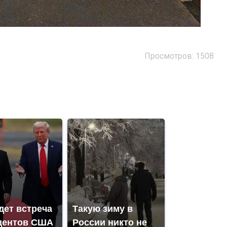
Просмотров: 1508
дет встреча
Такую зиму в
дентов США
России никто не