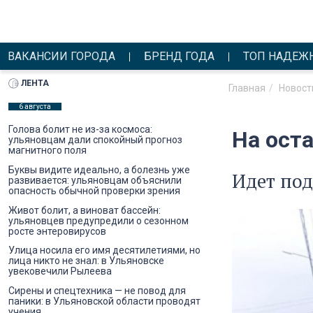
ВАКАНСИИ ГОРОДА
БРЕНД ГОДА
ТОП НАДЕЖ
ЛЕНТА
Главная
Новост
6 августа
Голова болит не из-за космоса:
На ост
ульяновцам дали спокойный прогноз
магнитного поля
Буквы видите идеально, а болезнь уже
Идет под
развивается: ульяновцам объяснили
опасность обычной проверки зрения
Живот болит, а виноват бассейн:
ульяновцев предупредили о сезонном
росте энтеровирусов
Улица носила его имя десятилетиями, но
лица никто не знал: в Ульяновске
увековечили Рылеева
Сирены и спецтехника — не повод для
паники: в Ульяновской области проводят
учения