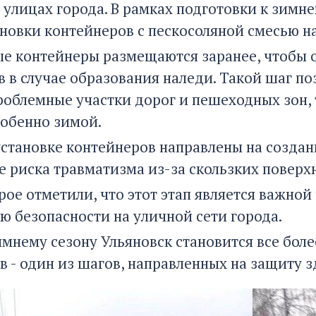
а улицах города. В рамках подготовки к зимн
ановки контейнеров с пескосоляной смесью н
е контейнеры размещаются заранее, чтобы 
 в случае образования наледи. Такой шаг по
роблемные участки дорог и пешеходных зон,
собенно зимой.
установке контейнеров направлены на созда
 риска травматизма из-за скользких поверх
рое отметили, что этот этап является важной
ю безопасности на уличной сети города.
имнему сезону Ульяновск становится все боле
в - один из шагов, направленных на защиту з