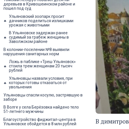
деревьев в Кривошеинском районе и
пошел под суд
Ульяновский зоопарк просит
дачников поделиться излишками
урожая с животными
В Ульяновске задержан ранее
судимый за грабеж женщины в
Заволжском районе
В колонии-поселении №8 выявили
нарушения санитарных норм
Ложь в паблике «Треш Ульяновск»
стоила трем женщинам 20 тысяч
рублей
Ульяновцы назвали условия, при
которых готовы отказаться от
увольнения
Ульяновцы спасли косулю, застрявшую в
заборе
В Волге у села Берёзовка найдено тело
51-летнего мужчины
Благоустройство фиджитал-центра в
В димитров
Ульяновске обойдется в 8 млн рублей