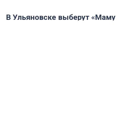
В Ульяновске выберут «Маму
года»
Как в Ульяновске отметят День матери
2024
Image by senivpetro on Freepik
На этой неделе в Ульяновске, как и во всей