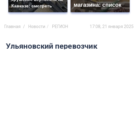
магазина: список
Кавказе: смотреть
Главная
Новости
РЕГИОН
17:08, 21 января 2025
Ульяновский перевозчик
«ПАТП-1» ищет водителя
автобуса на зарплату 90 000
рублей
Появился новый рейтинг
высокооплачиваемых вакансий