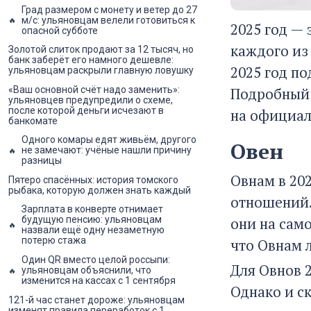
Град размером с монету и ветер до 27
м/с: ульяновцам велели готовиться к
2025 год — 
опасной субботе
каждого из
Золотой слиток продают за 12 тысяч, но
банк заберёт его намного дешевле:
2025 год п
ульяновцам раскрыли главную ловушку
Подробный 
«Ваш основной счёт надо заменить»:
ульяновцев предупредили о схеме,
после которой деньги исчезают в
на официал
банкомате
Одного комары едят живьём, другого
Овен
не замечают: учёные нашли причину
разницы
Овнам в 20
Пятеро спасённых: история томского
рыбака, которую должен знать каждый
отношений.
Зарплата в конверте отнимает
они на сам
будущую пенсию: ульяновцам
назвали ещё одну незаметную
потерю стажа
что Овнам 
Один QR вместо целой россыпи:
Для Овнов 
ульяновцам объяснили, что
изменится на кассах с 1 сентября
Однако и ск
121-й час станет дороже: ульяновцам
изменят правила переработок с 1