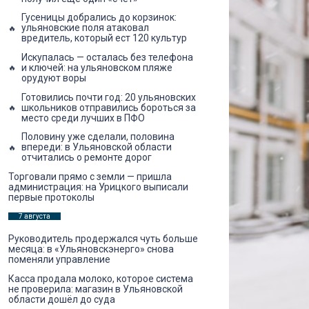
Гусеницы добрались до корзинок:
ульяновские поля атаковал
вредитель, который ест 120 культур
Искупалась — осталась без телефона
и ключей: на ульяновском пляже
орудуют воры
Готовились почти год: 20 ульяновских
школьников отправились бороться за
место среди лучших в ПФО
Половину уже сделали, половина
впереди: в Ульяновской области
отчитались о ремонте дорог
Торговали прямо с земли — пришла
администрация: на Урицкого выписали
первые протоколы
7 августа
Руководитель продержался чуть больше
месяца: в «Ульяновскэнерго» снова
поменяли управление
Касса продала молоко, которое система
не проверила: магазин в Ульяновской
области дошёл до суда