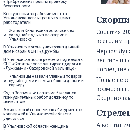
«Прибрежный» прошли проверку
безопасности
Конкуренция за рабочие места в
Скорпи
Ульяновске: кого ищут и что ценят
работодатели
События 20
Жители Киндяковки остались без
холодной воды из-за аварии в
всего, им п
Ульяновске
В Ульяновске огонь уничтожил дачный
Черная Луна
дом и сарай в СНТ «Дружба»
вестись на
В Ульяновске после ремонта подъезда к
СНТ «Свияга» заасфальтируют дороги к
последние 
«Лужкам» и «Сахаровской мельнице»
Ульяновцы назвали главный подарок
Новые перс
судьбы: дети и семья обошли деньги и
карьеру
возможны д
Суд в Засвияжье назначил 6 месяцев
Скорпионам 
принудительных работ должнику по
алиментам
Стреле
Ажиотажный спрос: число абитуриентов
колледжей в Ульяновской области
удвоилось
А вот типи
В Ульяновской области женщина