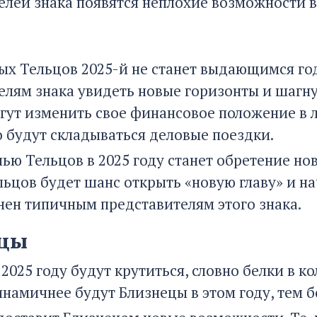
елей знака появятся неплохие возможности в
ых Тельцов 2025-й не станет выдающимся год
елям знака увидеть новые горизонты и шагну
гут изменить свое финансовое положение в л
о будут складываться деловые поездки.
ью Тельцов в 2025 году станет обретение но
льцов будет шанс открыть «новую главу» и на
нен типичным представителям этого знака.
ецы
2025 году будут крутиться, словно белки в ко
инамичнее будут Близнецы в этом году, тем б