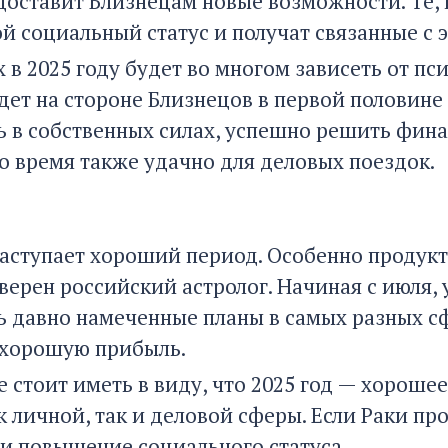
доставит Близнецам новые возможности. Те, 
й социальный статус и получат связанные с 
 в 2025 году будет во многом зависеть от пс
ет на стороне Близнецов в первой половине 
ь в собственных силах, успешно решить фин
то время также удачно для деловых поездок.
наступает хороший период. Особенно продукт
верен российский астролог. Начиная с июля,
ь давно намеченные планы в самых разных сф
 хорошую прибыль.
 стоит иметь в виду, что 2025 год — хороше
к личной, так и деловой сферы. Если Раки про
 и повышение социального статуса.