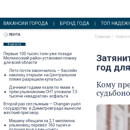
ВАКАНСИИ ГОРОДА
БРЕНД ГОДА
ТОП НАДЕЖ
ЛЕНТА
Главная
Новост
8 августа
Первые 100 тысяч тонн уже позади:
Затянит
Мелекесский район установил планку
для всей области
год дл
Лето почти закончилось — бассейн
наконец открыли: на Центральном
пляже разрешили купаться
Кому пре
Дачники годами ехали по ямам: к
судьбон
трём ульяновским СНТ уложили 7,5
тысячи «квадратов» асфальта
Второй раз сел пьяным — Changan ушёл
государству: в Димитровграде вынесли
жёсткий приговор
Машину обещали за 2,1 миллиона:
ульяновец перевёл 760 тысяч и
получил ещё один «счёт»