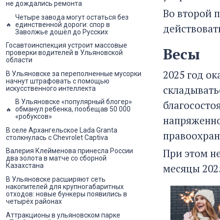
не дождались ремонта
Во второй 
Четыре завода могут остаться без
единственной дороги: спор в
действовать
Заволжье дошёл до Русских
Госавтоинспекция устроит массовые
Весы
проверки водителей в Ульяновской
области
2025 год ок
В Ульяновске за переполненные мусорки
начнут штрафовать с помощью
складывать
искусственного интеллекта
В Ульяновске «популярный блогер»
благососто
обманул ребенка, пообещав 50 000
«робуксов»
напряженной
В селе Архангельское Lada Granta
правоохран
столкнулась с Chevrolet Captiva
При этом н
Валерия Клейменова принесла России
два золота в матче со сборной
месяцы 2025
Казахстана
В Ульяновске расширяют сеть
накопителей для крупногабаритных
отходов: новые бункеры появились в
четырёх районах
Аттракционы в ульяновском парке