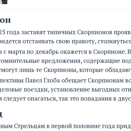
он
25 года заставят типичных Скорпионов прояв
ридется отстаивать свою правоту, столкнуть
 с марта по декабрь окажется в Скорпионе. В
 сомнительные предложения, содержащие под
смогут лишь те Скорпионы, которые облада
пективы Павел Глоба обещает Скорпионам во 
еловые поездки, установление выгодных от
следует опасаться, так это попадания в дву
ц
чным Стрельцам в первой половине года прид