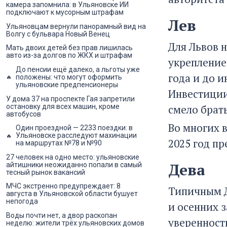
камера запомнила: в Ульяновске ИИ
подключают к мусорным штрафам
Лев
Ульяновцам вернули панорамный вид на
Волгу с бульвара Новый Венец
Для Львов н
Мать двоих детей без прав лишилась
авто из-за долгов по ЖКХ и штрафам
укрепление
До пенсии ещё далеко, а льготы уже
года и до 
положены: что могут оформить
ульяновские предпенсионеры
Инвестиции
У дома 37 на проспекте Гая запретили
остановку для всех машин, кроме
смело брать
автобусов
Во многих 
Один проездной — 2233 поездки: в
Ульяновске расследуют махинации
2025 год п
на маршрутах №78 и №90
27 человек на одно место: ульяновские
Дева
айтишники неожиданно попали в самый
тесный рынок вакансий
МЧС экстренно предупреждает: 8
Типичным Д
августа в Ульяновской области бушует
непогода
и осенних 
Воды почти нет, а двор раскопан
уверенность
неделю: жители трёх ульяновских домов