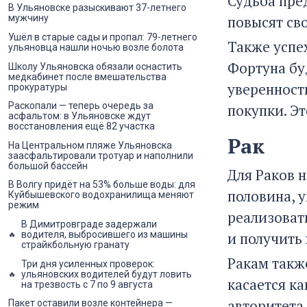
Судьба пре
В Ульяновске разыскивают 37-летнего
повысят сво
мужчину
Ушёл в старые сады и пропал: 79-летнего
Также успех
ульяновца нашли ночью возле болота
Фортуна буд
Школу Ульяновска обязали оснастить
медкабинет после вмешательства
уверенност
прокуратуры
Раскопали — теперь очередь за
покупки. Э
асфальтом: в Ульяновске ждут
восстановления ещё 82 участка
Рак
На Центральном пляже Ульяновска
заасфальтировали тротуар и наполнили
большой бассейн
Для Раков 
В Волгу придёт на 53% больше воды: для
половина, у
Куйбышевского водохранилища меняют
режим
реализоват
В Димитровграде задержали
и получить
водителя, выбросившего из машины
страйкбольную гранату
Ракам также
Три дня усиленных проверок:
ульяновских водителей будут ловить
касается ка
на трезвость с 7 по 9 августа
авторитета
Пакет оставили возле контейнера —