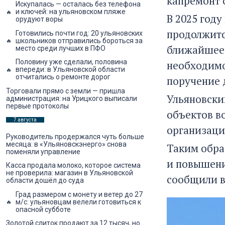
капремонт 
Искупалась — осталась без телефона
и ключей: на ульяновском пляже
В 2025 год
орудуют воры
продолжитс
Готовились почти год: 20 ульяновских
школьников отправились бороться за
ближайшее 
место среди лучших в ПФО
Половину уже сделали, половина
необходимо
впереди: в Ульяновской области
отчитались о ремонте дорог
поручение 
Торговали прямо с земли — пришла
Ульяновски
администрация: на Урицкого выписали
первые протоколы
объектов в
7 августа
организаци
Руководитель продержался чуть больше
месяца: в «Ульяновскэнерго» снова
Таким обра
поменяли управление
и повышени
Касса продала молоко, которое система
не проверила: магазин в Ульяновской
сообщили в
области дошёл до суда
Град размером с монету и ветер до 27
м/с: ульяновцам велели готовиться к
опасной субботе
Золотой слиток продают за 12 тысяч, но