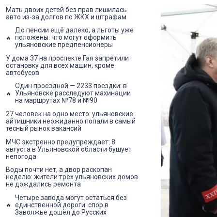
Мать двоих детей без прав лишилась
авто из-за долгов по ЖКХ и штрафам
До пенсии ещё далеко, а льготы уже
положены: что могут оформить
ульяновские предпенсионеры
У дома 37 на проспекте Гая запретили
остановку для всех машин, кроме
автобусов
Один проездной — 2233 поездки: в
Ульяновске расследуют махинации
на маршрутах №78 и №90
27 человек на одно место: ульяновские
айтишники неожиданно попали в самый
тесный рынок вакансий
МЧС экстренно предупреждает: 8
августа в Ульяновской области бушует
непогода
Воды почти нет, а двор раскопан
неделю: жители трёх ульяновских домов
не дождались ремонта
Четыре завода могут остаться без
единственной дороги: спор в
Заволжье дошёл до Русских