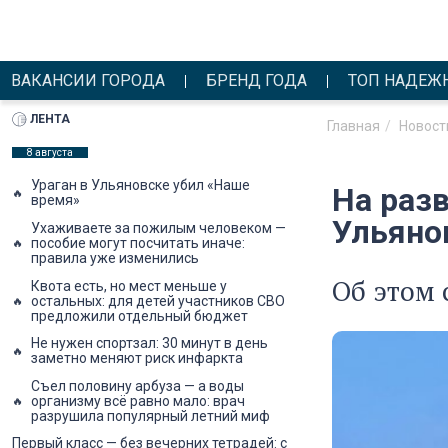
ВАКАНСИИ ГОРОДА
БРЕНД ГОДА
ТОП НАДЕЖ
ЛЕНТА
Главная
Новост
8 августа
Ураган в Ульяновске убил «Наше
На раз
время»
Ульяно
Ухаживаете за пожилым человеком —
пособие могут посчитать иначе:
правила уже изменились
Об этом 
Квота есть, но мест меньше у
остальных: для детей участников СВО
предложили отдельный бюджет
Не нужен спортзал: 30 минут в день
заметно меняют риск инфаркта
Съел половину арбуза — а воды
организму всё равно мало: врач
разрушила популярный летний миф
Первый класс — без вечерних тетрадей: с