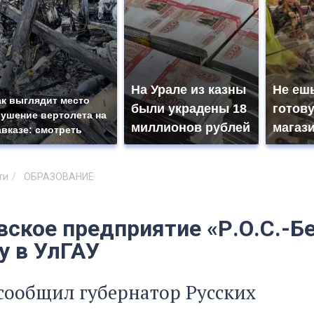
На Урале из казны
Не ешь
ак выглядит место
были украдены 18
готову
рушение вертолета на
миллионов рублей
магази
авказе: смотреть
ти
ОБРАЗОВАНИЕ
вское предприятие «Р.О.С.-Б
у в УлГАУ
сообщил губернатор Русских