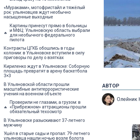
«Мураками», мотофристайл и тяжёлый
рок: ульяновцев ждут необычно
насыщенные выходные
Картины принесут прямо в больницы
и МФЦ: Ульяновскую область выбрали
для необычного федерального
пилота
Контракты ЦГКБ обошлись в годы
колонии: в Ульяновске вступили в силу
приговоры по делу о взятках
Кириленко ждут в Ульяновске: Соборную
площадь превратят в арену баскетбола
3×3
В Ульяновской области прошли
АВТОР
масштабные антитеррористические
учения на военном объекте
Олейник 
Проверили не глазами, а грузом: в
«Прибрежном» аттракционы прошли
обязательный техосмотр
В Ульяновске разыскивают 37-летнего
мужчину
Ушёл в старые сады и пропал: 79-летнего
ульяновца нашли ночью возле болота