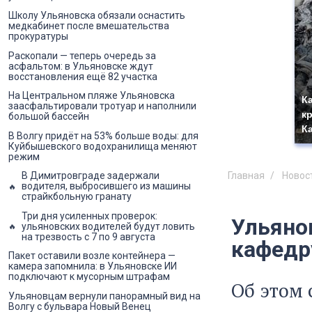
Школу Ульяновска обязали оснастить
медкабинет после вмешательства
прокуратуры
Раскопали — теперь очередь за
асфальтом: в Ульяновске ждут
восстановления ещё 82 участка
На Центральном пляже Ульяновска
К
заасфальтировали тротуар и наполнили
к
большой бассейн
К
В Волгу придёт на 53% больше воды: для
Куйбышевского водохранилища меняют
режим
Главная
Новос
В Димитровграде задержали
водителя, выбросившего из машины
страйкбольную гранату
Три дня усиленных проверок:
Ульяно
ульяновских водителей будут ловить
на трезвость с 7 по 9 августа
кафедр
Пакет оставили возле контейнера —
камера запомнила: в Ульяновске ИИ
подключают к мусорным штрафам
Об этом 
Ульяновцам вернули панорамный вид на
Волгу с бульвара Новый Венец