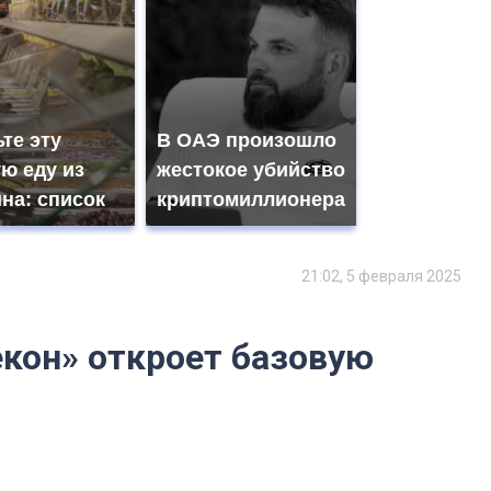
те эту
В ОАЭ произошло
ю еду из
жестокое убийство
на: список
криптомиллионера
21:02, 5 февраля 2025
екон» откроет базовую