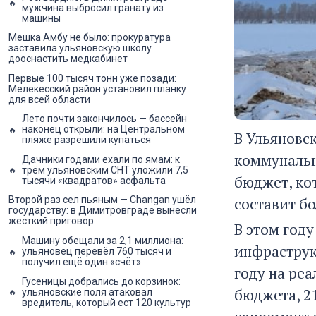
мужчина выбросил гранату из
машины
Мешка Амбу не было: прокуратура
заставила ульяновскую школу
дооснастить медкабинет
Первые 100 тысяч тонн уже позади:
Мелекесский район установил планку
для всей области
Лето почти закончилось — бассейн
наконец открыли: на Центральном
В Ульяновс
пляже разрешили купаться
коммунальн
Дачники годами ехали по ямам: к
трём ульяновским СНТ уложили 7,5
бюджет, ко
тысячи «квадратов» асфальта
составит бо
Второй раз сел пьяным — Changan ушёл
государству: в Димитровграде вынесли
жёсткий приговор
В этом год
Машину обещали за 2,1 миллиона:
инфраструк
ульяновец перевёл 760 тысяч и
получил ещё один «счёт»
году на реа
Гусеницы добрались до корзинок:
бюджета, 21
ульяновские поля атаковал
вредитель, который ест 120 культур