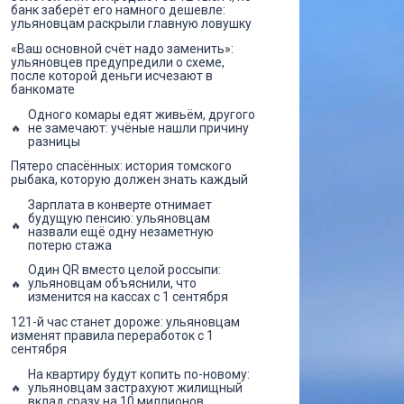
банк заберёт его намного дешевле:
ульяновцам раскрыли главную ловушку
«Ваш основной счёт надо заменить»:
ульяновцев предупредили о схеме,
после которой деньги исчезают в
банкомате
Одного комары едят живьём, другого
не замечают: учёные нашли причину
разницы
Пятеро спасённых: история томского
рыбака, которую должен знать каждый
Зарплата в конверте отнимает
будущую пенсию: ульяновцам
назвали ещё одну незаметную
потерю стажа
Один QR вместо целой россыпи:
ульяновцам объяснили, что
изменится на кассах с 1 сентября
121-й час станет дороже: ульяновцам
изменят правила переработок с 1
сентября
На квартиру будут копить по-новому:
ульяновцам застрахуют жилищный
вклад сразу на 10 миллионов