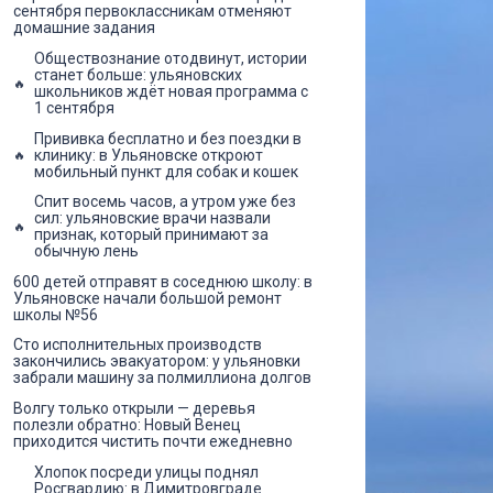
сентября первоклассникам отменяют
домашние задания
Обществознание отодвинут, истории
станет больше: ульяновских
школьников ждёт новая программа с
1 сентября
Прививка бесплатно и без поездки в
клинику: в Ульяновске откроют
мобильный пункт для собак и кошек
Спит восемь часов, а утром уже без
сил: ульяновские врачи назвали
признак, который принимают за
обычную лень
600 детей отправят в соседнюю школу: в
Ульяновске начали большой ремонт
школы №56
Сто исполнительных производств
закончились эвакуатором: у ульяновки
забрали машину за полмиллиона долгов
Волгу только открыли — деревья
полезли обратно: Новый Венец
приходится чистить почти ежедневно
Хлопок посреди улицы поднял
Росгвардию: в Димитровграде