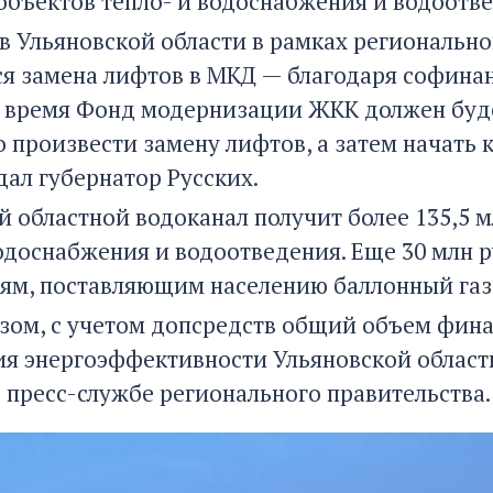
объектов тепло- и водоснабжения и водоотве
у в Ульяновской области в рамках региональ
я замена лифтов в МКД — благодаря софинан
время Фонд модернизации ЖКК должен будет
 произвести замену лифтов, а затем начать 
дал губернатор Русских.
й областной водоканал получит более 135,5 м
одоснабжения и водоотведения. Еще 30 млн 
ям, поставляющим населению баллонный газ 
зом, с учетом допсредств общий объем фин
я энергоэффективности Ульяновской области н
 пресс-службе регионального правительства.