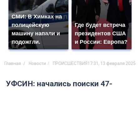
СМИ: В Химках на
полицейскую
Где будет встреча
машину напали и
президентов США
подожгли.
и России: Европа?
Главная
Новости
ПРОИСШЕСТВИЯ
17:31, 13 февраля 2025
УФСИН: начались поиски 47-
летнего Мокеева в Ульяновске
В розыске осужденный мужчина