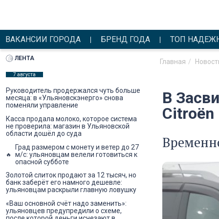
ВАКАНСИИ ГОРОДА
БРЕНД ГОДА
ТОП НАДЕЖ
ЛЕНТА
Главная
Новост
7 августа
Руководитель продержался чуть больше
В Засв
месяца: в «Ульяновскэнерго» снова
поменяли управление
Citroën
Касса продала молоко, которое система
не проверила: магазин в Ульяновской
области дошёл до суда
Временн
Град размером с монету и ветер до 27
м/с: ульяновцам велели готовиться к
опасной субботе
Золотой слиток продают за 12 тысяч, но
банк заберёт его намного дешевле:
ульяновцам раскрыли главную ловушку
«Ваш основной счёт надо заменить»:
ульяновцев предупредили о схеме,
после которой деньги исчезают в