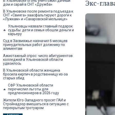
В Ульяновске огонь уничтожил дачный
Экс-глав
дом и сарай в СНТ «Дружба»
В Ульяновске после ремонта подъезда к
СНТ «Свияга» заасфальтируют дороги к
«Лужкам» и «Сахаровской мельнице»
Ульяновцы назвали главный подарок
судьбы: дети и семья обошли деньги и
карьеру
Суд в Засвияжье назначил 6 месяцев
принудительных работ должнику по
алиментам
Ажиотажный спрос: число абитуриентов
колледжей в Ульяновской области
удвоилось
В Ульяновской области женщина
бросила кирпич в родственницу из-за
старых обид
СФР Ульяновской области
перечислил льготы для
предпенсионеров в 2026 году
Жители Юго-Западного просят ГАИ и
Стройнадзор вмешаться в ситуацию с
перекрытым тротуаром
6 августа