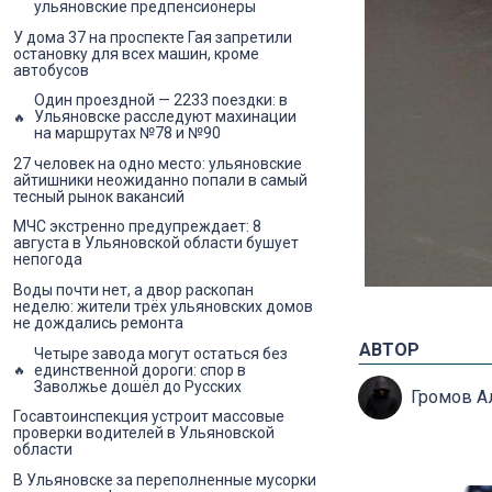
ульяновские предпенсионеры
У дома 37 на проспекте Гая запретили
остановку для всех машин, кроме
автобусов
Один проездной — 2233 поездки: в
Ульяновске расследуют махинации
на маршрутах №78 и №90
27 человек на одно место: ульяновские
айтишники неожиданно попали в самый
тесный рынок вакансий
МЧС экстренно предупреждает: 8
августа в Ульяновской области бушует
непогода
Воды почти нет, а двор раскопан
неделю: жители трёх ульяновских домов
не дождались ремонта
АВТОР
Четыре завода могут остаться без
единственной дороги: спор в
Заволжье дошёл до Русских
Громов А
Госавтоинспекция устроит массовые
проверки водителей в Ульяновской
области
В Ульяновске за переполненные мусорки