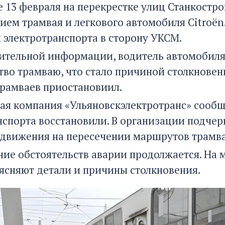
е 13 февраля на перекрестке улиц Станкостро
тием трамвая и легкового автомобиля Citroë
 электротранспорта в сторону УКСМ.
ительной информации, водитель автомобиля 
во трамваю, что стало причиной столкновени
рамваев приостановиил.
ая компания «Ульяновскэлектротранс» сообщи
нспорта восстановили. В организации подчер
движения на пересечении маршрутов трамва
ние обстоятельств аварии продолжается. На 
ясняют детали и причины столкновения.