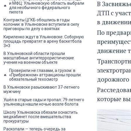
В Засвияжь
и МФЦ: Ульяновскую область выбрали
для необычного федерального
ДТП с учас
пилота
Контракты ЦГКБ обошлись в годы
в движении
колонии: в Ульяновске вступили в силу
приговоры по делу о взятках
По предвар
Кириленко ждут в Ульяновске: Соборную
преимущест
площадь превратят в арену баскетбола
3×3
движение т
В Ульяновской области прошли
масштабные антитеррористические
Транспортн
учения на военном объекте
электротра
Проверили не глазами, а грузом: в
«Прибрежном» аттракционы прошли
дорожного 
обязательный техосмотр
В Ульяновске разыскивают 37-летнего
Расследова
мужчину
которые вы
Ушёл в старые сады и пропал: 79-летнего
ульяновца нашли ночью возле болота
Школу Ульяновска обязали оснастить
медкабинет после вмешательства
прокуратуры
Раскопали — теперь очередь за