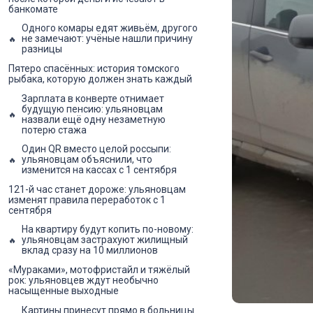
банкомате
Одного комары едят живьём, другого
не замечают: учёные нашли причину
разницы
Пятеро спасённых: история томского
рыбака, которую должен знать каждый
Зарплата в конверте отнимает
будущую пенсию: ульяновцам
назвали ещё одну незаметную
потерю стажа
Один QR вместо целой россыпи:
ульяновцам объяснили, что
изменится на кассах с 1 сентября
121-й час станет дороже: ульяновцам
изменят правила переработок с 1
сентября
На квартиру будут копить по-новому:
ульяновцам застрахуют жилищный
вклад сразу на 10 миллионов
«Мураками», мотофристайл и тяжёлый
рок: ульяновцев ждут необычно
насыщенные выходные
Картины принесут прямо в больницы