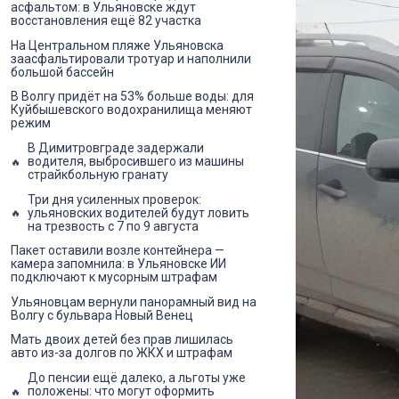
асфальтом: в Ульяновске ждут
восстановления ещё 82 участка
На Центральном пляже Ульяновска
заасфальтировали тротуар и наполнили
большой бассейн
В Волгу придёт на 53% больше воды: для
Куйбышевского водохранилища меняют
режим
В Димитровграде задержали
водителя, выбросившего из машины
страйкбольную гранату
Три дня усиленных проверок:
ульяновских водителей будут ловить
на трезвость с 7 по 9 августа
Пакет оставили возле контейнера —
камера запомнила: в Ульяновске ИИ
подключают к мусорным штрафам
Ульяновцам вернули панорамный вид на
Волгу с бульвара Новый Венец
Мать двоих детей без прав лишилась
авто из-за долгов по ЖКХ и штрафам
До пенсии ещё далеко, а льготы уже
положены: что могут оформить