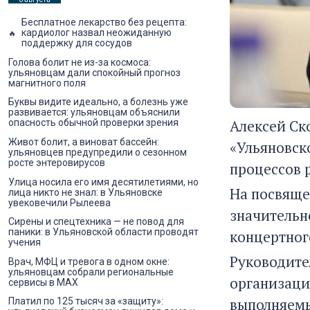
Бесплатное лекарство без рецепта:
кардиолог назвал неожиданную
поддержку для сосудов
Голова болит не из-за космоса:
ульяновцам дали спокойный прогноз
магнитного поля
Буквы видите идеально, а болезнь уже
развивается: ульяновцам объяснили
Алексей Ск
опасность обычной проверки зрения
Живот болит, а виноват бассейн:
«Ульяновск
ульяновцев предупредили о сезонном
росте энтеровирусов
процессов 
Улица носила его имя десятилетиями, но
На посвяще
лица никто не знал: в Ульяновске
увековечили Рылеева
значительн
Сирены и спецтехника — не повод для
паники: в Ульяновской области проводят
концертног
учения
Руководите
Врач, МФЦ и тревога в одном окне:
ульяновцам собрали региональные
организаци
сервисы в MAX
выполняемы
Платил по 125 тысяч за «защиту»: