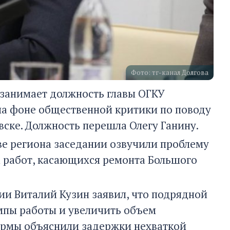
Фото: тг-канал Долгова
е занимает должность главы ОГКУ
на фоне общественной критики по поводу
ске. Должность перешла Олегу Ганину.
е региона заседании озвучили проблему
а работ, касающихся ремонта Большого
и Виталий Кузин заявил, что подрядной
мпы работы и увеличить объем
ирмы объяснили задержки нехваткой