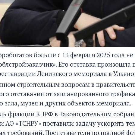
оробогатов больше с 13 февраля 2025 года н
облстройзаказчик». Его отставка произошла 
реставрации Ленинского мемориала в Ульянов
нном строительным вопросам в правительств
ого отставания от запланированного график
о зала, музея и других объектов мемориала.
ль фракции КПРФ в Законодательном собрани
и АО «ТСНРУ» поставили задачу ускорить те
х требований. Представители подрядной ф