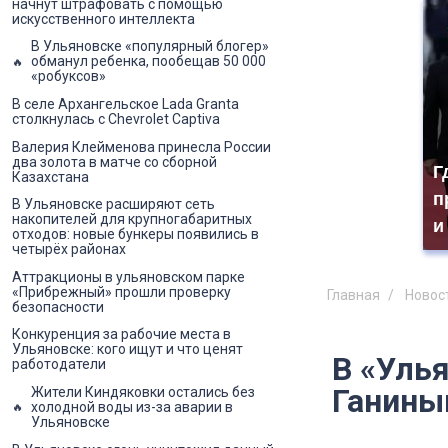
начнут штрафовать с помощью
искусственного интеллекта
В Ульяновске «популярный блогер»
обманул ребенка, пообещав 50 000
«робуксов»
В селе Архангельское Lada Granta
столкнулась с Chevrolet Captiva
Валерия Клейменова принесла России
два золота в матче со сборной
Г
Казахстана
п
В Ульяновске расширяют сеть
накопителей для крупногабаритных
и
отходов: новые бункеры появились в
четырёх районах
Аттракционы в ульяновском парке
«Прибрежный» прошли проверку
Главная
Новос
безопасности
Конкуренция за рабочие места в
Ульяновске: кого ищут и что ценят
В «Уль
работодатели
Ганин
Жители Киндяковки остались без
холодной воды из-за аварии в
Ульяновске