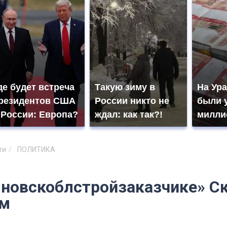
де будет встреча
Такую зиму в
На Ура
резидентов США
России никто не
были 
 России: Европа?
ждал: как так?!
милли
ти
ПОЛИТИКА
яновскоблстройзаказчике» С
ым