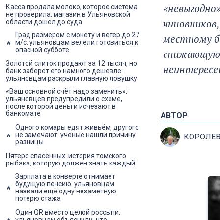
«невыгодно
Касса продала молоко, которое система
не проверила: магазин в Ульяновской
чиновников,
области дошёл до суда
Град размером с монету и ветер до 27
местному бю
м/с: ульяновцам велели готовиться к
опасной субботе
снижающуюс
Золотой слиток продают за 12 тысяч, но
неинтересе
банк заберёт его намного дешевле:
ульяновцам раскрыли главную ловушку
«Ваш основной счёт надо заменить»:
ульяновцев предупредили о схеме,
после которой деньги исчезают в
банкомате
АВТОР
Одного комары едят живьём, другого
не замечают: учёные нашли причину
КОРОЛЕВ 
разницы
Пятеро спасённых: история томского
рыбака, которую должен знать каждый
Зарплата в конверте отнимает
будущую пенсию: ульяновцам
назвали ещё одну незаметную
потерю стажа
Один QR вместо целой россыпи:
ульяновцам объяснили, что