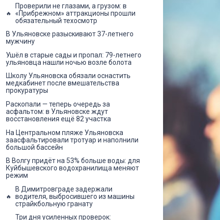
Проверили не глазами, а грузом: в
«Прибрежном» аттракционы прошли
обязательный техосмотр
В Ульяновске разыскивают 37-летнего
мужчину
Ушёл в старые сады и пропал: 79-летнего
ульяновца нашли ночью возле болота
Школу Ульяновска обязали оснастить
медкабинет после вмешательства
прокуратуры
Раскопали — теперь очередь за
асфальтом: в Ульяновске ждут
восстановления ещё 82 участка
На Центральном пляже Ульяновска
заасфальтировали тротуар и наполнили
большой бассейн
В Волгу придёт на 53% больше воды: для
Куйбышевского водохранилища меняют
режим
В Димитровграде задержали
водителя, выбросившего из машины
страйкбольную гранату
Три дня усиленных проверок: