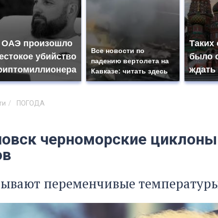
 ОАЭ произошло
Таких
Все новости по
естокое убийство
было с
падению вертолета на
риптомиллионера
ждать
Кавказе: читать здесь
ти
ПОГОДА
новск черноморские циклоны 
ов
зывают переменчивые температур