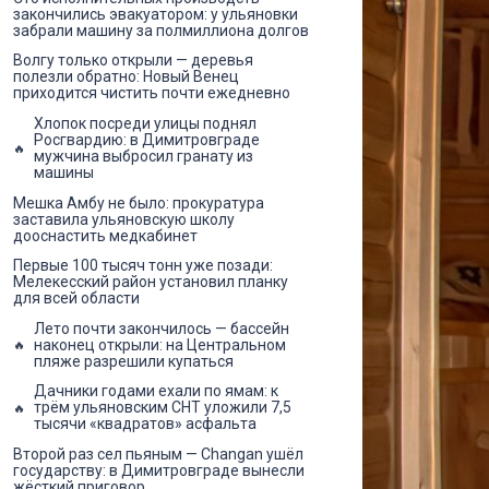
закончились эвакуатором: у ульяновки
забрали машину за полмиллиона долгов
Волгу только открыли — деревья
полезли обратно: Новый Венец
приходится чистить почти ежедневно
Хлопок посреди улицы поднял
Росгвардию: в Димитровграде
мужчина выбросил гранату из
машины
Мешка Амбу не было: прокуратура
заставила ульяновскую школу
дооснастить медкабинет
Первые 100 тысяч тонн уже позади:
Мелекесский район установил планку
для всей области
Лето почти закончилось — бассейн
наконец открыли: на Центральном
пляже разрешили купаться
Дачники годами ехали по ямам: к
трём ульяновским СНТ уложили 7,5
тысячи «квадратов» асфальта
Второй раз сел пьяным — Changan ушёл
государству: в Димитровграде вынесли
жёсткий приговор