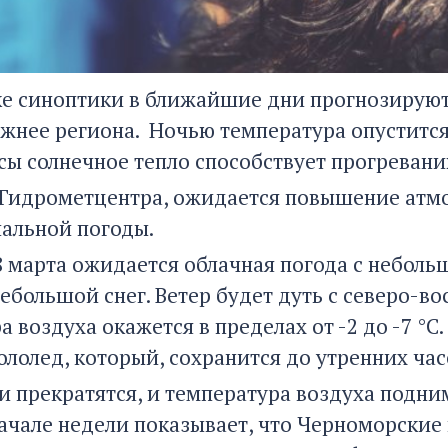
ке синоптики в ближайшие дни прогнозируют
жнее региона. Ночью температура опустится
сы солнечное тепло способствует прогревани
Гидрометцентра, ожидается повышение атмо
альной погоды.
18 марта ожидается облачная погода с небол
большой снег. Ветер будет дуть с северо-вос
 воздуха окажется в пределах от -2 до -7 °C
ололед, который, сохранится до утренних час
 прекратятся, и температура воздуха подниме
начале недели показывает, что Черноморские