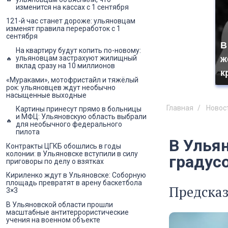
изменится на кассах с 1 сентября
121-й час станет дороже: ульяновцам
изменят правила переработок с 1
сентября
В
На квартиру будут копить по-новому:
ж
ульяновцам застрахуют жилищный
вклад сразу на 10 миллионов
к
«Мураками», мотофристайл и тяжёлый
рок: ульяновцев ждут необычно
насыщенные выходные
Главная
Новос
Картины принесут прямо в больницы
и МФЦ: Ульяновскую область выбрали
для необычного федерального
пилота
В Улья
Контракты ЦГКБ обошлись в годы
колонии: в Ульяновске вступили в силу
градус
приговоры по делу о взятках
Кириленко ждут в Ульяновске: Соборную
площадь превратят в арену баскетбола
Предска
3×3
В Ульяновской области прошли
масштабные антитеррористические
учения на военном объекте