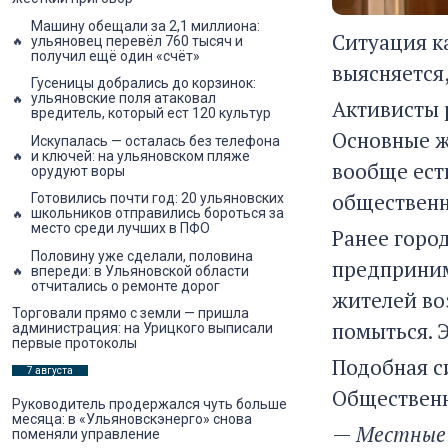
Машину обещали за 2,1 миллиона:
Ситуация ка
ульяновец перевёл 760 тысяч и
получил ещё один «счёт»
выясняется,
Гусеницы добрались до корзинок:
ульяновские поля атаковал
Активисты 
вредитель, который ест 120 культур
Основные ж
Искупалась — осталась без телефона
и ключей: на ульяновском пляже
вообще есть
орудуют воры
общественн
Готовились почти год: 20 ульяновских
школьников отправились бороться за
место среди лучших в ПФО
Ранее горо
Половину уже сделали, половина
предприним
впереди: в Ульяновской области
отчитались о ремонте дорог
жителей во
Торговали прямо с земли — пришла
помыться. 
администрация: на Урицкого выписали
первые протоколы
Подобная си
7 августа
Общественн
Руководитель продержался чуть больше
месяца: в «Ульяновскэнерго» снова
—
Местные в
поменяли управление