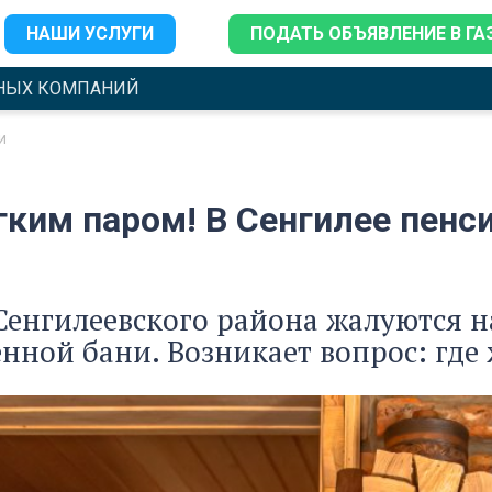
НАШИ УСЛУГИ
ПОДАТЬ ОБЪЯВЛЕНИЕ В ГА
НЫХ КОМПАНИЙ
и
егким паром! В Сенгилее пен
енгилеевского района жалуются на
нной бани. Возникает вопрос: где