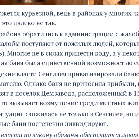
жется курьезной, ведь в районах у многих ча
 это далеко не так.
района обратились к администрации с жалоб
алобы поступают от пожилых людей, которым
). Многие не в силах принести воду, а у неко
ая баня была единственной возможностью с
дские власти Сенгилея приватизировали баню
ателю. Однако баня не приносила прибыли, и
зят в поселок Цемзавода, расположенный в 15
Это вызывает возмущение среди местных жи
туация сложилась не только в Сенгилее, но и
ые бани постепенно ликвидируют.
ласти по закону обязаны обеспечить условия 