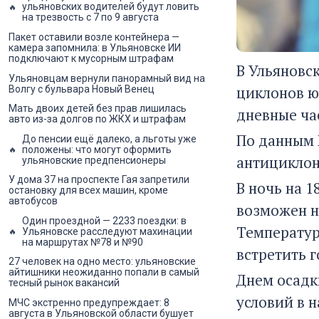
ульяновских водителей будут ловить
на трезвость с 7 по 9 августа
Пакет оставили возле контейнера —
камера запомнила: в Ульяновске ИИ
подключают к мусорным штрафам
В Ульяновс
Ульяновцам вернули панорамный вид на
циклонов ю
Волгу с бульвара Новый Венец
Мать двоих детей без прав лишилась
дневные ча
авто из-за долгов по ЖКХ и штрафам
По данным 
До пенсии ещё далеко, а льготы уже
положены: что могут оформить
антициклон
ульяновские предпенсионеры
У дома 37 на проспекте Гая запретили
В ночь на 
остановку для всех машин, кроме
автобусов
возможен не
Один проездной — 2233 поездки: в
Температура
Ульяновске расследуют махинации
на маршрутах №78 и №90
встретить г
27 человек на одно место: ульяновские
айтишники неожиданно попали в самый
Днем осадки
тесный рынок вакансий
условий в 
МЧС экстренно предупреждает: 8
августа в Ульяновской области бушует