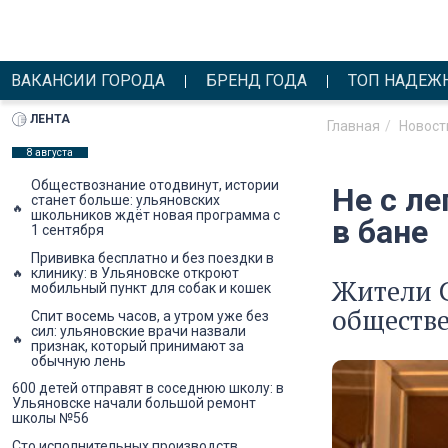
ВАКАНСИИ ГОРОДА
БРЕНД ГОДА
ТОП НАДЕЖ
ЛЕНТА
Главная
Новост
8 августа
Обществознание отодвинут, истории
Не с л
станет больше: ульяновских
школьников ждёт новая программа с
в бане
1 сентября
Прививка бесплатно и без поездки в
клинику: в Ульяновске откроют
Жители С
мобильный пункт для собак и кошек
обществе
Спит восемь часов, а утром уже без
сил: ульяновские врачи назвали
признак, который принимают за
обычную лень
600 детей отправят в соседнюю школу: в
Ульяновске начали большой ремонт
школы №56
Сто исполнительных производств