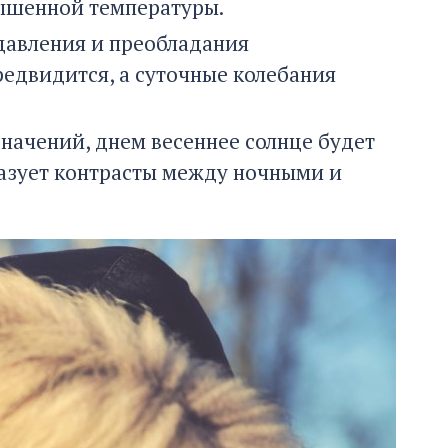
вышенной температуры.
давления и преобладания
редвидится, а суточные колебания
начений, днем весеннее солнце будет
разует контрасты между ночными и