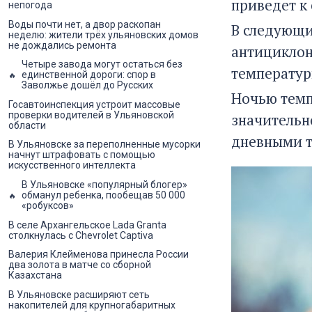
приведет к
непогода
Воды почти нет, а двор раскопан
В следующи
неделю: жители трёх ульяновских домов
не дождались ремонта
антициклон
Четыре завода могут остаться без
температур
единственной дороги: спор в
Заволжье дошёл до Русских
Ночью темп
Госавтоинспекция устроит массовые
проверки водителей в Ульяновской
значительн
области
дневными т
В Ульяновске за переполненные мусорки
начнут штрафовать с помощью
искусственного интеллекта
В Ульяновске «популярный блогер»
обманул ребенка, пообещав 50 000
«робуксов»
В селе Архангельское Lada Granta
столкнулась с Chevrolet Captiva
Валерия Клейменова принесла России
два золота в матче со сборной
Казахстана
В Ульяновске расширяют сеть
накопителей для крупногабаритных