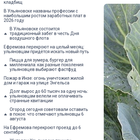
кладбищ
В Ульяновске названы профессии с
наибольшим ростом заработных плат в
2026 году
В Ульяновске состоится
традиционный забег в честь Дня
воздушного флота
Ефремова перекроют на целый месяц:
ульяновцам придётся искать новый путь
Пицца для зумера, бургер для
миллениала: как разные поколения
ульяновцев выбирают фастфуд
Пожар в Инзе: огонь уничтожил жилой
дом и гараж на улице Энгельса
Долг вырос до 60 тысяч за одну ночь:
ульяновцам велели не оплачивать
странные квитанции
Огород сегодня советовали оставить
в покое: что отмечают ульяновцы 6
августа
На Ефремова перекроют проезд до 6
сентября