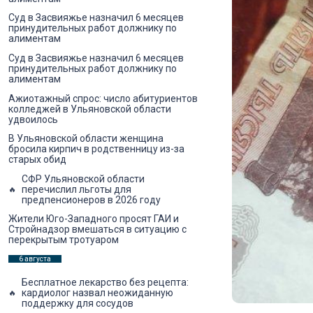
Суд в Засвияжье назначил 6 месяцев
принудительных работ должнику по
алиментам
Суд в Засвияжье назначил 6 месяцев
принудительных работ должнику по
алиментам
Ажиотажный спрос: число абитуриентов
колледжей в Ульяновской области
удвоилось
В Ульяновской области женщина
бросила кирпич в родственницу из-за
старых обид
СФР Ульяновской области
перечислил льготы для
предпенсионеров в 2026 году
Жители Юго-Западного просят ГАИ и
Стройнадзор вмешаться в ситуацию с
перекрытым тротуаром
6 августа
Бесплатное лекарство без рецепта:
кардиолог назвал неожиданную
поддержку для сосудов