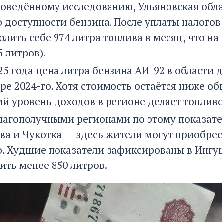
оведённому исследованию, Ульяновская облас
о доступности бензина. После уплаты налого
лить себе 974 литра топлива в месяц, что на
5 литров).
25 года цена литра бензина АИ-92 в области д
ре 2024-го. Хотя стоимость остаётся ниже об
кий уровень доходов в регионе делает топлив
лагополучными регионами по этому показат
ква и Чукотка — здесь жители могут приобре
. Худшие показатели зафиксированы в Ингуш
ить менее 850 литров.