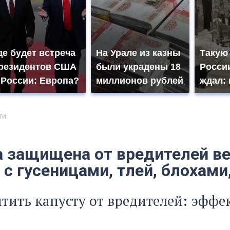
де будет встреча
На Урале из казны
Такую
резидентов США
были украдены 18
России
 России: Европа?
миллионов рублей
ждал: 
ти
а защищена от вредителей ве
с гусеницами, тлей, блохами
тить капусту от вредителей: эффе