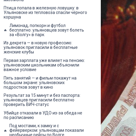
Птица попала в железную ловушку: в
Ульяновске из тепловоза спасли чёрного
коршуна
Лимонад, попкорн и футбол
бесплатно: ульяновцев зовут болеть
за «Волгу» в парк
Из декрета — в новую профессию:
ульяновок пригласили в бесплатные
женские клубы
Первая зарплата уже влияет на пенсию:
ульяновским школьникам объяснили
важное условие
Пять занятий — и фильм покажут на
большом экране: ульяновских
подростков зовут в кино
Результат за 15 минут и без паспорта:
ульяновцев пригласили бесплатно
проверить ВИЧ-статус
Убийце отказали в УДО из-за обеда не
по расписанию
Под мостами, к замку и с
фейерверком: ульяновцам показали
необычные рейсы по Волге