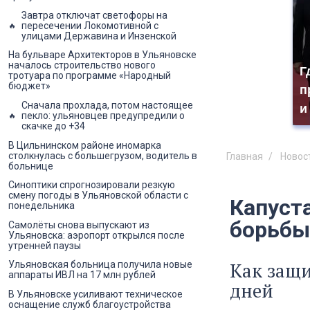
Завтра отключат светофоры на
пересечении Локомотивной с
улицами Державина и Инзенской
На бульваре Архитекторов в Ульяновске
началось строительство нового
Г
тротуара по программе «Народный
бюджет»
п
Сначала прохлада, потом настоящее
и
пекло: ульяновцев предупредили о
скачке до +34
В Цильнинском районе иномарка
столкнулась с большегрузом, водитель в
Главная
Новос
больнице
Синоптики спрогнозировали резкую
смену погоды в Ульяновской области с
Капуст
понедельника
борьбы 
Самолёты снова выпускают из
Ульяновска: аэропорт открылся после
утренней паузы
Как защи
Ульяновская больница получила новые
аппараты ИВЛ на 17 млн рублей
дней
В Ульяновске усиливают техническое
оснащение служб благоустройства