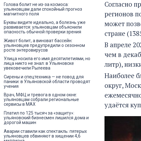
Согласно пр
Голова болит не из-за космоса:
ульяновцам дали спокойный прогноз
регионов п
магнитного поля
может позво
Буквы видите идеально, а болезнь уже
развивается: ульяновцам объяснили
стране (138
опасность обычной проверки зрения
Живот болит, а виноват бассейн:
В апреле 20
ульяновцев предупредили о сезонном
росте энтеровирусов
чем в декаб
Улица носила его имя десятилетиями, но
литр), низ
лица никто не знал: в Ульяновске
увековечили Рылеева
Наиболее б
Сирены и спецтехника — не повод для
паники: в Ульяновской области проводят
округ, Мос
учения
ежемесячно
Врач, МФЦ и тревога в одном окне:
ульяновцам собрали региональные
удаётся куп
сервисы в MAX
Платил по 125 тысяч за «защиту»:
ульяновский бизнесмен лишился дома и
дорогой машин
Аварии ставили как спектакль: пятерых
ульяновцев обвиняют в хищении 4,6
миллиона