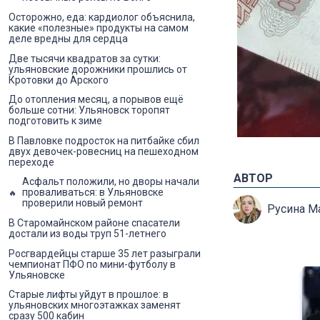
Осторожно, еда: кардиолог объяснила,
какие «полезные» продукты на самом
деле вредны для сердца
Две тысячи квадратов за сутки:
ульяновские дорожники прошлись от
Кротовки до Арского
До отопления месяц, а порывов ещё
больше сотни: Ульяновск торопят
подготовить к зиме
В Павловке подросток на питбайке сбил
двух девочек-ровесниц на пешеходном
переходе
АВТОР
Асфальт положили, но дворы начали
проваливаться: в Ульяновске
проверили новый ремонт
Русина М
В Старомайнском районе спасатели
достали из воды труп 51-летнего
Росгвардейцы старше 35 лет разыграли
чемпионат ПФО по мини-футболу в
Ульяновске
Старые лифты уйдут в прошлое: в
ульяновских многоэтажках заменят
сразу 500 кабин