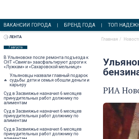
ВАКАНСИИ ГОРОДА
БРЕНД ГОДА
ТОП НАДЕЖ
ЛЕНТА
Главная
Новост
7 августа
В Ульяновске после ремонта подъезда к
Ульяно
СНТ «Свияга» заасфальтируют дороги к
«Лужкам» и «Сахаровской мельнице»
бензин
Ульяновцы назвали главный подарок
судьбы: дети и семья обошли деньги и
карьеру
РИА Ново
Суд в Засвияжье назначил 6 месяцев
принудительных работ должнику по
алиментам
Суд в Засвияжье назначил 6 месяцев
принудительных работ должнику по
алиментам
Суд в Засвияжье назначил 6 месяцев
принудительных работ должнику по
алиментам