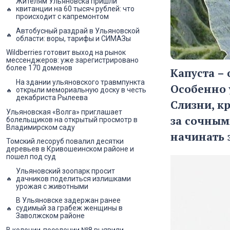
Жителям Ульяновска пришли
квитанции на 60 тысяч рублей: что
происходит с капремонтом
Автобусный раздрай в Ульяновской
области: воры, тарифы и СИМАЗы
Wildberries готовит выход на рынок
мессенджеров: уже зарегистрировано
более 170 доменов
Капуста –
На здании ульяновского травмпункта
Особенно 
открыли мемориальную доску в честь
декабриста Рылеева
Слизни, к
Ульяновская «Волга» приглашает
за сочным
болельщиков на открытый просмотр в
Владимирском саду
начинать 
Томский лесоруб повалил десятки
деревьев в Кривошеинском районе и
пошел под суд
Ульяновский зоопарк просит
дачников поделиться излишками
урожая с животными
В Ульяновске задержан ранее
судимый за грабеж женщины в
Заволжском районе