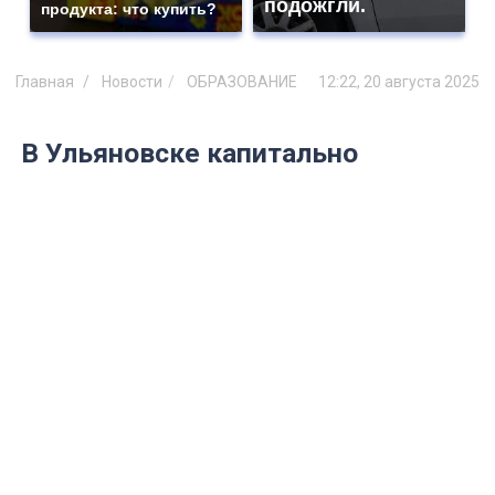
подожгли.
продукта: что купить?
Главная
Новости
ОБРАЗОВАНИЕ
12:22, 20 августа 2025
В Ульяновске капитально
обновляют четыре школы и
детсад
Глава города проверил ход ремонтов в
учреждениях образования,
модернизируемых по нацпроектам