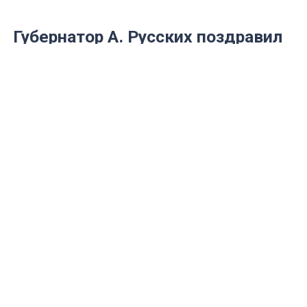
Губернатор А. Русских поздравил
аграриев с профессиональным
праздником
Губернатор Алексей Русских поздравил
работников агропромышленного
комплекса Ульяновской области с
профессиональным праздником, отметив
их достижения и вклад в развитие
региона.