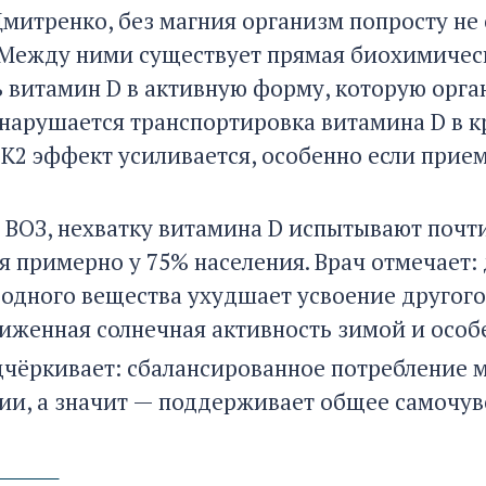
Дмитренко, без магния организм попросту не
 Между ними существует прямая биохимическ
 витамин D в активную форму, которую орга
 нарушается транспортировка витамина D в к
K2 эффект усиливается, особенно если прие
 ВОЗ, нехватку витамина D испытывают почти
я примерно у 75% населения. Врач отмечает:
 одного вещества ухудшает усвоение другого.
ниженная солнечная активность зимой и особ
дчёркивает: сбалансированное потребление 
ии, а значит — поддерживает общее самочувс