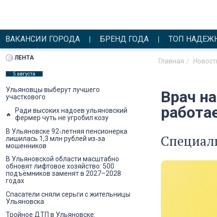
ВАКАНСИИ ГОРОДА
БРЕНД ГОДА
ТОП НАДЕЖ
ЛЕНТА
Главная
Новост
5 августа
Ульяновцы выберут лучшего
Врач н
участкового
работа
Ради высоких надоев ульяновский
фермер чуть не угробил козу
В Ульяновске 92‑летняя пенсионерка
Специали
лишилась 1,3 млн рублей из‑за
мошенников
В Ульяновской области масштабно
обновят лифтовое хозяйство: 500
подъёмников заменят в 2027–2028
годах
Спасатели сняли серьги с жительницы
Ульяновска
Тройное ДТП в Ульяновске: