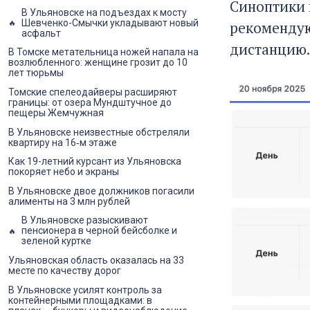
Синоптики 
В Ульяновске на подъездах к мосту
Шевченко-Смычки укладывают новый
рекомендую
асфальт
дистанцию.
В Томске метательница ножей напала на
возлюбленного: женщине грозит до 10
лет тюрьмы
Томские спелеодайверы расширяют
границы: от озера Мундштучное до
пещеры Жемчужная
В Ульяновске неизвестные обстреляли
квартиру на 16‑м этаже
Как 19-летний курсант из Ульяновска
покоряет небо и экраны
В Ульяновске двое должников погасили
алименты на 3 млн рублей
В Ульяновске разыскивают
пенсионера в черной бейсболке и
зеленой куртке
Ульяновская область оказалась на 33
месте по качеству дорог
В Ульяновске усилят контроль за
контейнерными площадками: в