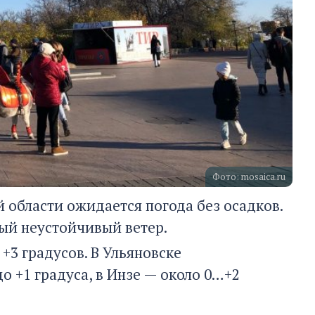
Фото: mosaica.ru
 области ожидается погода без осадков.
бый неустойчивый ветер.
 +3 градусов. В Ульяновске
о +1 градуса, в Инзе — около 0…+2