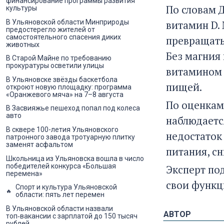
финансирование программы развития
По словам 
культуры
В Ульяновской области Минприроды
витамин D.
предостерегло жителей от
самостоятельного спасения диких
превращать
животных
Без магния
В Старой Майне по требованию
прокуратуры осветили улицы
витамином 
В Ульяновске звёзды баскетбола
пищей.
откроют новую площадку: программа
«Оранжевого мяча» на 7–8 августа
По оценкам
В Засвияжье пешеход попал под колеса
авто
наблюдаетс
В сквере 100-летия Ульяновского
недостаток
патронного завода тротуарную плитку
заменят асфальтом
питания, с
Школьница из Ульяновска вошла в число
победителей конкурса «Большая
Эксперт по
перемена»
свои функц
Спорт и культура Ульяновской
области: пять лет перемен
В Ульяновской области назвали
АВТОР
топ‑вакансии с зарплатой до 150 тысяч
рублей