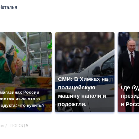
Наталья
СМИ: В Химках на
полицейскую
Где бу
 магазинах России
машину напали и
прези
жиотаж из-за этого
подожгли.
и Рос
родукта: что купить?
ти
ПОГОДА