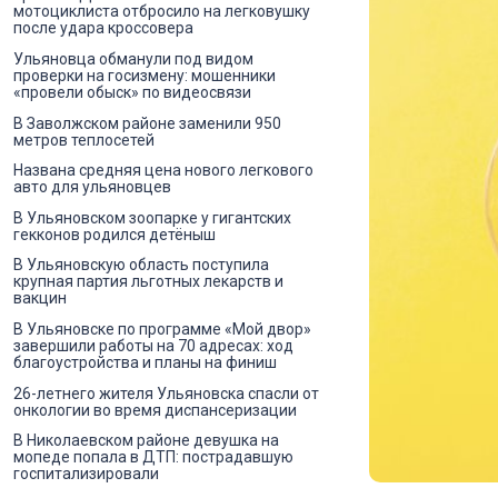
мотоциклиста отбросило на легковушку
после удара кроссовера
Ульяновца обманули под видом
проверки на госизмену: мошенники
«провели обыск» по видеосвязи
В Заволжском районе заменили 950
метров теплосетей
Названа средняя цена нового легкового
авто для ульяновцев
В Ульяновском зоопарке у гигантских
гекконов родился детёныш
В Ульяновскую область поступила
крупная партия льготных лекарств и
вакцин
В Ульяновске по программе «Мой двор»
завершили работы на 70 адресах: ход
благоустройства и планы на финиш
26-летнего жителя Ульяновска спасли от
онкологии во время диспансеризации
В Николаевском районе девушка на
мопеде попала в ДТП: пострадавшую
госпитализировали