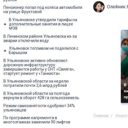
Олейник 
Пенсионер попал под колёса автомобиля
на улице Фруктовой
В Ульяновске утвердили тарифы на
дополнительные занятия в лицее
№38
В Ленинском районе Ульяновска из‑за
аварии отключили воду
Ульяновск топливом не поделился с
Барышом
В Ульяновске активно обновляют
дорожную инфраструктуру:
завершаются работы у СНТ «Свияга»,
стартует ремонт у «Танкиста»
В Ульяновской области за неделю
В
потратили почти 2,6 млрд рублей
а
В Ульяновской области за полгода
п
вернули в оборот 428 га сельхозземель
Режим самозанятости одобряют 34%
ульяновцев
Главная
Новос
По программе капремонта в
многоэтажках заменили 90 лифтов