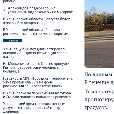
районе
Александр Болдакин решил
установить видеокамеры на мусорках
В Ульяновской области 5 августа будет
жарко и без осадков
В Ульяновской области обновили
регламент выплаты на жилье сиротам
4 августа
Ульяновцу в 26 лет диагностировали
онкологию — диспансеризация спасла
жизнь
На Московском шоссе Opel не пропустил
Kia при повороте: один человек в
больнице
По данным 
Готовность МУП «Городская теплосеть» к
В течение 
зиме превысила 77% на фоне
расширения зоны ответственности
Температура
В Ульяновске на пересечении Аблукова
и Смычки появится кольцевая развязка
прогнозируе
Ульяновский архив передал ценные
градусов.
документы в федеральный центр
хранения