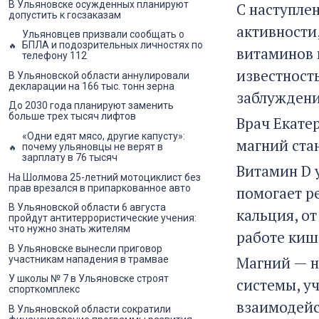
В Ульяновске осужденных планируют
С наступле
допустить к госзаказам
активности
Ульяновцев призвали сообщать о
БПЛА и подозрительных личностях по
витаминов 
телефону 112
известност
В Ульяновской области аннулировали
декларации на 166 тыс. тонн зерна
заблуждени
До 2030 года планируют заменить
больше трех тысяч лифтов
Врач Екате
«Одни едят мясо, другие капусту»:
магний ста
почему ульяновцы не верят в
зарплату в 76 тысяч
Витамин D 
На Шолмова 25-летний мотоциклист без
прав врезался в припаркованное авто
помогает р
В Ульяновской области 6 августа
кальция, от
пройдут антитеррористические учения:
что нужно знать жителям
работе киш
В Ульяновске вынесли приговор
Магний — н
участникам нападения в трамвае
У школы № 7 в Ульяновске строят
системы, уч
спорткомплекс
взаимодейс
В Ульяновской области сократили