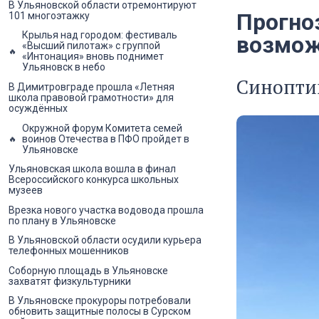
В Ульяновской области отремонтируют
Прогноз
101 многоэтажку
Крылья над городом: фестиваль
возмож
«Высший пилотаж» с группой
«Интонация» вновь поднимет
Ульяновск в небо
Синопти
В Димитровграде прошла «Летняя
школа правовой грамотности» для
осуждённых
Окружной форум Комитета семей
воинов Отечества в ПФО пройдет в
Ульяновске
Ульяновская школа вошла в финал
Всероссийского конкурса школьных
музеев
Врезка нового участка водовода прошла
по плану в Ульяновске
В Ульяновской области осудили курьера
телефонных мошенников
Соборную площадь в Ульяновске
захватят физкультурники
В Ульяновске прокуроры потребовали
обновить защитные полосы в Сурском