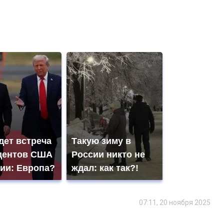
дет встреча
Такую зиму в
дентов США
России никто не
сии: Европа?
ждал: как так?!
07:11, 20 ноября 2025