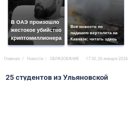
В ОАЭ произошло
Все новости по
жестокое убийство
падению вертолета на
криптомиллионера
Кавказе: читать здесь
Главная
Новости
ОБРАЗОВАНИЕ
17:30, 26 января 2026
25 студентов из Ульяновской
области получили стипендию
имени В. Клауса
Ежегодную стипендию имени Владимира
Клауса в этом году получили 25
талантливых студентов вузов, колледжей
и техникумов региона.