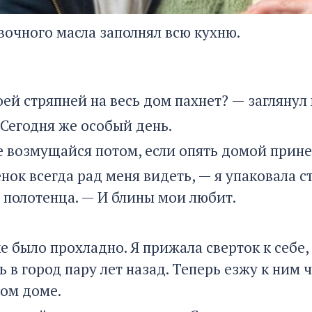
вочного масла заполнял всю кухню.
оей стряпней на весь дом пахнет? — заглянул
 Сегодня же особый день.
е возмущайся потом, если опять домой прине
ок всегда рад меня видеть, — я упаковала с
в полотенца. — И блины мои любит.
е было прохладно. Я прижала сверток к себе,
 в город пару лет назад. Теперь езжу к ним 
хом доме.