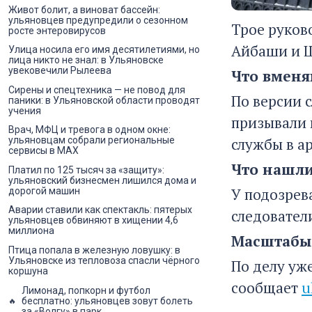
Живот болит, а виноват бассейн:
ульяновцев предупредили о сезонном
Трое руков
росте энтеровирусов
Айбаши и 
Улица носила его имя десятилетиями, но
лица никто не знал: в Ульяновске
увековечили Рылеева
Что вмен
Сирены и спецтехника — не повод для
По версии 
паники: в Ульяновской области проводят
учения
призывали 
Врач, МФЦ и тревога в одном окне:
службы в а
ульяновцам собрали региональные
сервисы в MAX
Что нашли
Платил по 125 тысяч за «защиту»:
ульяновский бизнесмен лишился дома и
У подозрев
дорогой машин
Аварии ставили как спектакль: пятерых
следователи
ульяновцев обвиняют в хищении 4,6
миллиона
Масштабы 
Птица попала в железную ловушку: в
Ульяновске из тепловоза спасли чёрного
По делу уж
коршуна
сообщает
u
Лимонад, попкорн и футбол
бесплатно: ульяновцев зовут болеть
за «Волгу» в парк