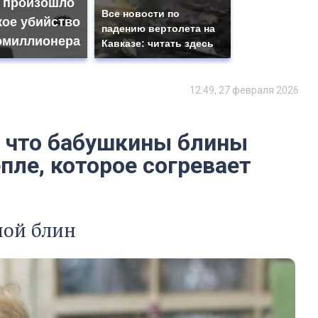
 произошло
Все новости по
кое убийство
падению вертолета на
омиллионера
Кавказе: читать здесь
12:49, 27 февраля 2026
л, что бабушкины блины
пле, которое согревает
ной блин