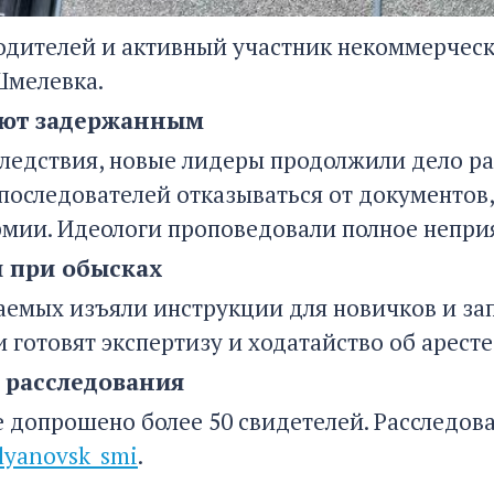
одителей и активный участник некоммерческ
Шмелевка.
яют задержанным
следствия, новые лидеры продолжили дело ра
последователей отказываться от документов, 
рмии. Идеологи проповедовали полное непри
 при обысках
аемых изъяли инструкции для новичков и за
 готовят экспертизу и ходатайство об арест
расследования
е допрошено более 50 свидетелей. Расследов
lyanovsk_smi
.