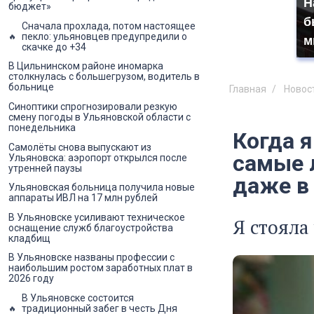
Н
бюджет»
б
Сначала прохлада, потом настоящее
пекло: ульяновцев предупредили о
м
скачке до +34
В Цильнинском районе иномарка
столкнулась с большегрузом, водитель в
больнице
Главная
Новос
Синоптики спрогнозировали резкую
смену погоды в Ульяновской области с
понедельника
Когда я
Самолёты снова выпускают из
самые л
Ульяновска: аэропорт открылся после
утренней паузы
даже в
Ульяновская больница получила новые
аппараты ИВЛ на 17 млн рублей
В Ульяновске усиливают техническое
Я стояла
оснащение служб благоустройства
кладбищ
В Ульяновске названы профессии с
наибольшим ростом заработных плат в
2026 году
В Ульяновске состоится
традиционный забег в честь Дня