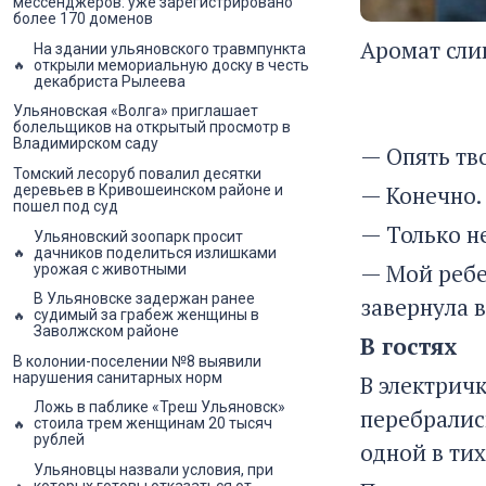
мессенджеров: уже зарегистрировано
более 170 доменов
Аромат сли
На здании ульяновского травмпункта
открыли мемориальную доску в честь
декабриста Рылеева
Ульяновская «Волга» приглашает
болельщиков на открытый просмотр в
Владимирском саду
— Опять тв
Томский лесоруб повалил десятки
— Конечно.
деревьев в Кривошеинском районе и
пошел под суд
— Только н
Ульяновский зоопарк просит
дачников поделиться излишками
— Мой ребен
урожая с животными
В Ульяновске задержан ранее
завернула 
судимый за грабеж женщины в
Заволжском районе
В гостях
В колонии-поселении №8 выявили
нарушения санитарных норм
В электричк
Ложь в паблике «Треш Ульяновск»
перебрались
стоила трем женщинам 20 тысяч
рублей
одной в ти
Ульяновцы назвали условия, при