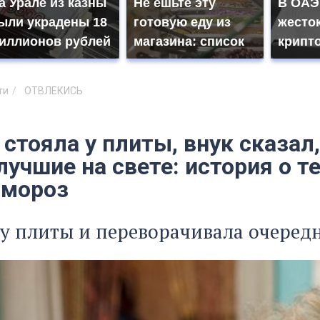
а Урале из казны
Не ешьте эту
В ОАЭ
ыли украдены 18
готовую еду из
жесто
иллионов рублей
магазина: список
крипт
ти
ОТВЛЕКИСЬ
 стояла у плиты, внук сказа
учшие на свете: история о те
 мороз
 у плиты и переворачивала очеред