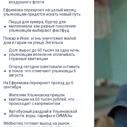
воздушного флота
Ефремова перекроют на целый месяц:
ульяновцам придётся искать новый путь
Пицца для зумера, бургер для
миллениала: как разные поколения
ульяновцев выбирают фастфуд
Пожар в Инзе: огонь уничтожил жилой
дом и гараж на улице Энгельса
Долг вырос до 60 тысяч за одну ночь:
ульяновцам велели не оплачивать
странные квитанции
Огород сегодня советовали оставить
в покое: что отмечают ульяновцы 6
августа
На Ефремова перекроют проезд до 6
сентября
Жителям Ульяновска пришли
квитанции на 60 тысяч рублей: что
происходит с капремонтом
Автобусный раздрай в Ульяновской
области: воры, тарифы и СИМАЗы
Wildberries готовит выход на рынок