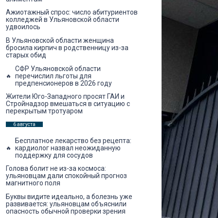
Ажиотажный спрос: число абитуриентов
колледжей в Ульяновской области
удвоилось
В Ульяновской области женщина
бросила кирпич в родственницу из-за
старых обид
СФР Ульяновской области
перечислил льготы для
предпенсионеров в 2026 году
Жители Юго-Западного просят ГАИ и
Стройнадзор вмешаться в ситуацию с
перекрытым тротуаром
6 августа
Бесплатное лекарство без рецепта:
кардиолог назвал неожиданную
поддержку для сосудов
Голова болит не из-за космоса:
ульяновцам дали спокойный прогноз
магнитного поля
Буквы видите идеально, а болезнь уже
развивается: ульяновцам объяснили
опасность обычной проверки зрения