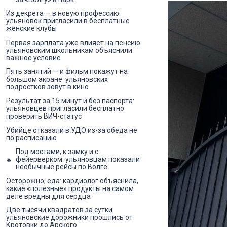
Из декрета — в новую профессию:
ульяновок пригласили в бесплатные
женские клубы
Первая зарплата уже влияет на пенсию:
ульяновским школьникам объяснили
важное условие
Пять занятий — и фильм покажут на
большом экране: ульяновских
подростков зовут в кино
Результат за 15 минут и без паспорта:
ульяновцев пригласили бесплатно
проверить ВИЧ-статус
Убийце отказали в УДО из-за обеда не
по расписанию
Под мостами, к замку и с
фейерверком: ульяновцам показали
необычные рейсы по Волге
Осторожно, еда: кардиолог объяснила,
какие «полезные» продукты на самом
деле вредны для сердца
Две тысячи квадратов за сутки:
ульяновские дорожники прошлись от
Кротовки до Арского