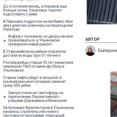
До отопления месяц, а порывов ещё
больше сотни: Ульяновск торопят
подготовить к зиме
В Павловке подросток на питбайке сбил
двух девочек-ровесниц на пешеходном
переходе
Асфальт положили, но дворы начали
АВТОР
проваливаться: в Ульяновске
проверили новый ремонт
Екатерин
В Старомайнском районе спасатели
достали из воды труп 51-летнего
Росгвардейцы старше 35 лет разыграли
чемпионат ПФО по мини-футболу в
Ульяновске
Старые лифты уйдут в прошлое: в
ульяновских многоэтажках заменят
сразу 500 кабин
Завтра отключат светофоры на
пересечении Локомотивной с
улицами Державина и Инзенской
На бульваре Архитекторов в Ульяновске
началось строительство нового
тротуара по программе «Народный