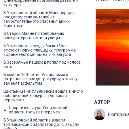
финансирование программы развития
культуры
В Ульяновской области Минприроды
предостерегло жителей от
самостоятельного спасения диких
животных
В Старой Майне по требованию
прокуратуры осветили улицы
В Ульяновске звёзды баскетбола
откроют новую площадку: программа
«Оранжевого мяча» на 7–8 августа
В Засвияжье пешеход попал под колеса
авто
В сквере 100-летия Ульяновского
патронного завода тротуарную плитку
заменят асфальтом
Школьница из Ульяновска вошла в число
победителей конкурса «Большая
перемена»
АВТОР
Спорт и культура Ульяновской
области: пять лет перемен
Екатерин
В Ульяновской области назвали
топ‑вакансии с зарплатой до 150 тысяч
рублей