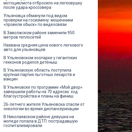
мотоциклиста отбросило на легковушку
после удара кроссовера
Ульяновца обманули под видом
проверки на госизмену: мошенники
«провели обыск» по видеосвязи
В Заволжском районе заменили 950
метров теплосетей
Названа средняя цена нового легкового
авто для ульяновцев
В Ульяновском зоопарке у гигантских
гекконов родился детёныш
В Ульяновскую область поступила
крупная партия льготных лекарств и
вакцин
В Ульяновске по программе «Мой двор»
завершили работы на 70 адресах: ход
благоустройства и планы на финиш
26-летнего жителя Ульяновска спасли от
онкологии во время диспансеризации
В Николаевском районе девушка на
мопеде попала в ДТП: пострадавшую
госпитализировали