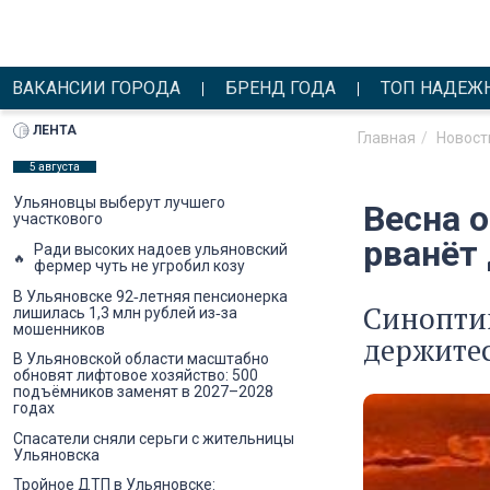
ВАКАНСИИ ГОРОДА
БРЕНД ГОДА
ТОП НАДЕЖ
ЛЕНТА
Главная
Новост
5 августа
Ульяновцы выберут лучшего
Весна о
участкового
рванёт 
Ради высоких надоев ульяновский
фермер чуть не угробил козу
В Ульяновске 92‑летняя пенсионерка
Синоптик
лишилась 1,3 млн рублей из‑за
мошенников
держитес
В Ульяновской области масштабно
обновят лифтовое хозяйство: 500
подъёмников заменят в 2027–2028
годах
Спасатели сняли серьги с жительницы
Ульяновска
Тройное ДТП в Ульяновске: