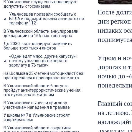
В Ульяновске осужденных планируют
допустить к госзаказам
После долг
Ульяновцев призвали сообщать о
БПЛА и подозрительных личностях по
дни регион
телефону 112
никаких ос
В Ульяновской области аннулировали
декларации на 166 тыс. тонн зерна
поднимутся
До 2030 года планируют заменить
больше трех тысяч лифтов
Утром и ноч
«Одни едят мясо, другие капусту»:
почему ульяновцы не верят в
дорогах и 
зарплату в 76 тысяч
На Шолмова 25-летний мотоциклист без
ночью до -6
прав врезался в припаркованное авто
понедельни
В Ульяновской области 6 августа
пройдут антитеррористические учения:
что нужно знать жителям
Главный сов
В Ульяновске вынесли приговор
участникам нападения в трамвае
на летнюю. 
У школы № 7 в Ульяновске строят
спорткомплекс
наслаждайт
В Ульяновской области сократили
даже там, г