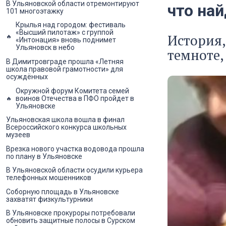
В Ульяновской области отремонтируют
что на
101 многоэтажку
Крылья над городом: фестиваль
«Высший пилотаж» с группой
История,
«Интонация» вновь поднимет
Ульяновск в небо
темноте,
В Димитровграде прошла «Летняя
школа правовой грамотности» для
осуждённых
Окружной форум Комитета семей
воинов Отечества в ПФО пройдет в
Ульяновске
Ульяновская школа вошла в финал
Всероссийского конкурса школьных
музеев
Врезка нового участка водовода прошла
по плану в Ульяновске
В Ульяновской области осудили курьера
телефонных мошенников
Соборную площадь в Ульяновске
захватят физкультурники
В Ульяновске прокуроры потребовали
обновить защитные полосы в Сурском