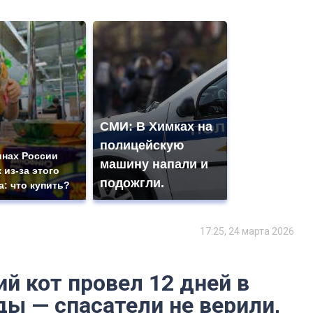
СМИ: В Химках на
полицейскую
инах России
машину напали и
 из-за этого
подожгли.
а: что купить?
17:25, 24 марта 2026
й кот провел 12 дней в
ды — спасатели не верили,