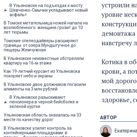
устроили н
В Ульяновске на подъездах к мосту
Шевченко-Смычки укладывают новый
уровне нес
асфальт
конструкци
В Томске метательница ножей напала на
возлюбленного: женщине грозит до 10
демонтажа 
лет тюрьмы
Томские спелеодайверы расширяют
навстречу 
границы: от озера Мундштучное до
пещеры Жемчужная
В Ульяновске неизвестные обстреляли
Котика в об
квартиру на 16‑м этаже
крови, а по
Как 19-летний курсант из Ульяновска
покоряет небо и экраны
мой дорогой
В Ульяновске двое должников погасили
восстановл
алименты на 3 млн рублей
В Ульяновске разыскивают
здоровье, 
пенсионера в черной бейсболке и
зеленой куртке
Ульяновская область оказалась на 33
АВТОР
месте по качеству дорог
В Ульяновске усилят контроль за
Екатерин
контейнерными площадками: в