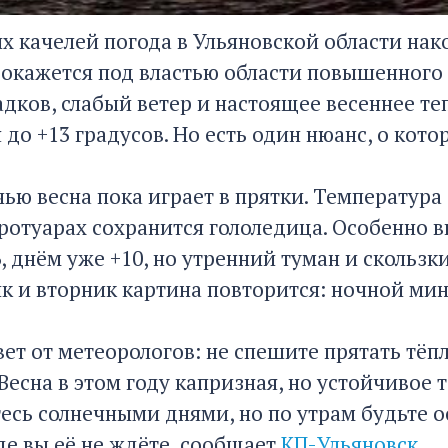
их качелей погода в Ульяновской области на
 окажется под властью области повышенного 
адков, слабый ветер и настоящее весеннее т
 до +13 градусов. Но есть один нюанс, о ко
ью весна пока играет в прятки. Температура 
тротуарах сохранится гололедица. Особенно 
, днём уже +10, но утренний туман и скользк
к и вторник картина повторится: ночной мину
ет от метеорологов: не спешите прятать тёп
Весна в этом году капризная, но устойчивое 
есь солнечными днями, но по утрам будьте 
де вы её не ждёте, сообщает
КП-Ульяновск
.