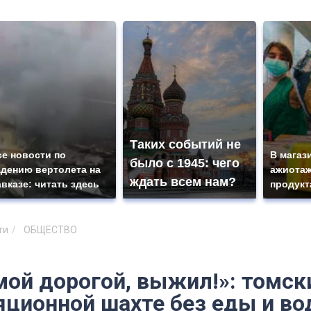
Таких событий не
се новости по
В магаз
было с 1945: чего
адению вертолета на
ажиотаж
ждать всем нам?
авказе: читать здесь
продукт
ти
ОБЩЕСТВО
ой дорогой, выжил!»: томски
яционной шахте без еды и во