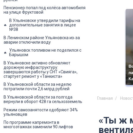
Пенсионер попал под колёса автомобиля
на улице Фруктовой
В Ульяновске утвердили тарифы на
дополнительные занятия в лицее
№38
В Ленинском районе Ульяновска из‑за
аварии отключили воду
Ульяновск топливом не поделился с
Барышом
В Ульяновске активно обновляют
В
дорожную инфраструктуру:
завершаются работы у СНТ «Свияга»,
п
стартует ремонт у «Танкиста»
К
В Ульяновской области за неделю
потратили почти 2,6 млрд рублей
В Ульяновской области за полгода
Главная
Новос
вернули в оборот 428 га сельхозземель
Режим самозанятости одобряют 34%
ульяновцев
«Ты ж м
По программе капремонта в
вентил
многоэтажках заменили 90 лифтов