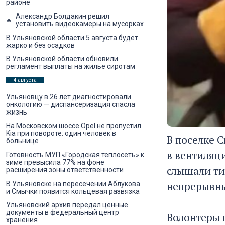
районе
Александр Болдакин решил
установить видеокамеры на мусорках
В Ульяновской области 5 августа будет
жарко и без осадков
В Ульяновской области обновили
регламент выплаты на жилье сиротам
4 августа
Ульяновцу в 26 лет диагностировали
онкологию — диспансеризация спасла
жизнь
На Московском шоссе Opel не пропустил
Kia при повороте: один человек в
В поселке 
больнице
в вентиляци
Готовность МУП «Городская теплосеть» к
зиме превысила 77% на фоне
слышали ти
расширения зоны ответственности
непрерывны
В Ульяновске на пересечении Аблукова
и Смычки появится кольцевая развязка
Ульяновский архив передал ценные
документы в федеральный центр
Волонтеры 
хранения