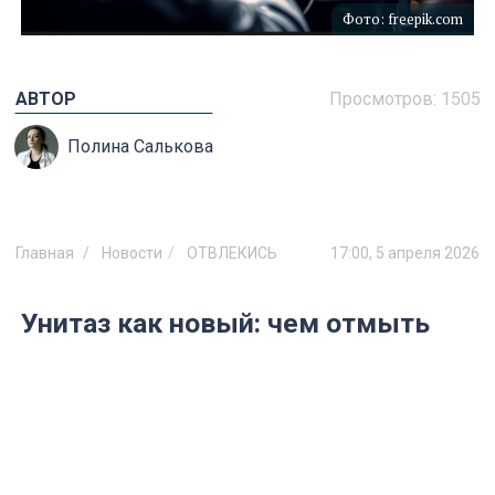
Фото: freepik.com
АВТОР
Просмотров:
1505
Полина Салькова
Главная
Новости
ОТВЛЕКИСЬ
17:00, 5 апреля 2026
Унитаз как новый: чем отмыть
ржавчину, налёт и мочевой
камень — полезно знать каждой
хозяйке
Ржавые потёки и известковый налёт в
унитазе — одна из самых частых бытовых