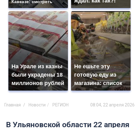
ждал: как так?!
Кавказе: смотреть
На Урале из казны
Не ешьте эту
были украдены 18
готовую еду из
миллионов рублей
магазина: список
Главная
Новости
РЕГИОН
08:04, 22 апреля 2026
В Ульяновской области 22 апреля
пойдет небольшой дождь и