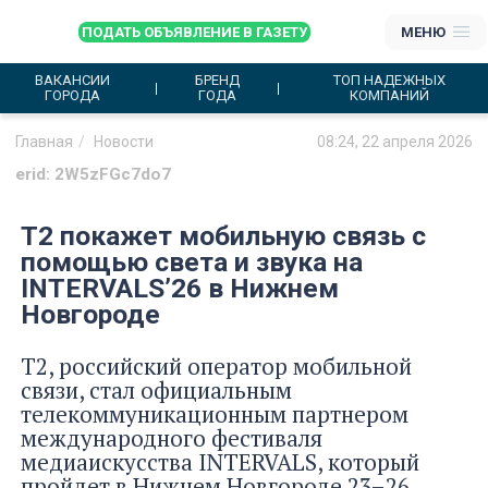
ПОДАТЬ ОБЪЯВЛЕНИЕ В ГАЗЕТУ
МЕНЮ
ВАКАНСИИ
БРЕНД
ТОП НАДЕЖНЫХ
ГОРОДА
ГОДА
КОМПАНИЙ
Главная
Новости
08:24, 22 апреля 2026
erid: 2W5zFGc7do7
Т2 покажет мобильную связь с
помощью света и звука на
INTERVALS’26 в Нижнем
Новгороде
Т2, российский оператор мобильной
связи, стал официальным
телекоммуникационным партнером
международного фестиваля
медиаискусства INTERVALS, который
пройдет в Нижнем Новгороде 23–26