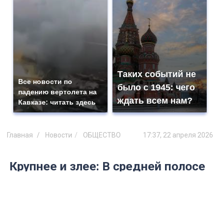
Таких событий не
Все новости по
было с 1945: чего
падению вертолета на
ждать всем нам?
Кавказе: читать здесь
Главная
Новости
ОБЩЕСТВО
17:37, 22 апреля 2026
Крупнее и злее: В средней полосе
России обнаружены клещи-
мутанты, ищущие людей
целенаправленно