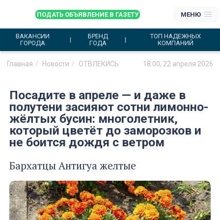
ПОДАТЬ ОБЪЯВЛЕНИЕ В ГАЗЕТУ
МЕНЮ
ВАКАНСИИ
БРЕНД
ТОП НАДЕЖНЫХ
ГОРОДА
ГОДА
КОМПАНИЙ
Главная
Новости
ОТВЛЕКИСЬ
18:00, 22 апреля 2026
Посадите в апреле — и даже в
полутени засияют сотни лимонно-
жёлтых бусин: многолетник,
который цветёт до заморозков и
не боится дождя с ветром
Бархатцы Антигуа желтые