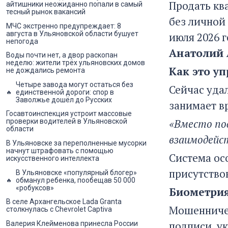
Продать кв
айтишники неожиданно попали в самый
тесный рынок вакансий
без личной
МЧС экстренно предупреждает: 8
августа в Ульяновской области бушует
июля 2026 
непогода
Анатолий 
Воды почти нет, а двор раскопан
неделю: жители трёх ульяновских домов
Как это у
не дождались ремонта
Четыре завода могут остаться без
Сейчас уда
единственной дороги: спор в
Заволжье дошёл до Русских
занимает в
Госавтоинспекция устроит массовые
«Вместо по
проверки водителей в Ульяновской
области
взаимодейс
В Ульяновске за переполненные мусорки
начнут штрафовать с помощью
Система осо
искусственного интеллекта
присутство
В Ульяновске «популярный блогер»
обманул ребенка, пообещав 50 000
«робуксов»
Биометрия
В селе Архангельское Lada Granta
Мошенничес
столкнулась с Chevrolet Captiva
подписи, у
Валерия Клейменова принесла России