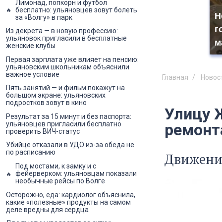
Лимонад, попкорн и футбол
бесплатно: ульяновцев зовут болеть
Н
за «Волгу» в парк
г
Из декрета — в новую профессию:
ульяновок пригласили в бесплатные
м
женские клубы
Первая зарплата уже влияет на пенсию:
ульяновским школьникам объяснили
важное условие
Главная
Новос
Пять занятий — и фильм покажут на
большом экране: ульяновских
подростков зовут в кино
Улицу 
Результат за 15 минут и без паспорта:
ульяновцев пригласили бесплатно
ремонт
проверить ВИЧ-статус
Убийце отказали в УДО из-за обеда не
по расписанию
Движение
Под мостами, к замку и с
фейерверком: ульяновцам показали
необычные рейсы по Волге
Осторожно, еда: кардиолог объяснила,
какие «полезные» продукты на самом
деле вредны для сердца