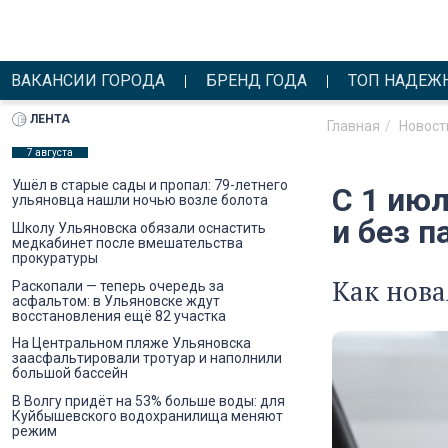
ВАКАНСИИ ГОРОДА
БРЕНД ГОДА
ТОП НАДЕЖ
ЛЕНТА
Главная
Новост
7 августа
Ушёл в старые сады и пропал: 79-летнего
С 1 ию
ульяновца нашли ночью возле болота
и без п
Школу Ульяновска обязали оснастить
медкабинет после вмешательства
прокуратуры
Как нова
Раскопали — теперь очередь за
асфальтом: в Ульяновске ждут
восстановления ещё 82 участка
На Центральном пляже Ульяновска
заасфальтировали тротуар и наполнили
большой бассейн
В Волгу придёт на 53% больше воды: для
Куйбышевского водохранилища меняют
режим