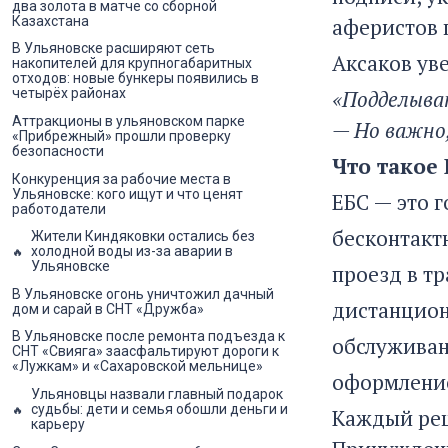
два золота в матче со сборной
Казахстана
аферистов 
В Ульяновске расширяют сеть
Аксаков ув
накопителей для крупногабаритных
отходов: новые бункеры появились в
четырёх районах
«Подделыва
Аттракционы в ульяновском парке
— Но важно
«Прибрежный» прошли проверку
безопасности
Что такое
Конкуренция за рабочие места в
Ульяновске: кого ищут и что ценят
ЕБС — это 
работодатели
бесконтакт
Жители Киндяковки остались без
холодной воды из-за аварии в
Ульяновске
проезд в тр
В Ульяновске огонь уничтожил дачный
дистанцион
дом и сарай в СНТ «Дружба»
В Ульяновске после ремонта подъезда к
обслуживан
СНТ «Свияга» заасфальтируют дороги к
«Лужкам» и «Сахаровской мельнице»
оформление
Ульяновцы назвали главный подарок
судьбы: дети и семья обошли деньги и
Каждый реш
карьеру