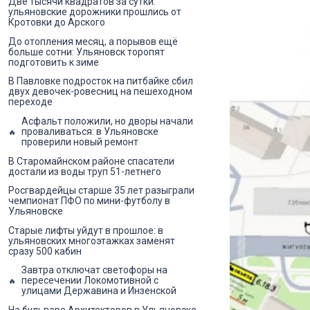
Две тысячи квадратов за сутки:
ульяновские дорожники прошлись от
Кротовки до Арского
До отопления месяц, а порывов ещё
больше сотни: Ульяновск торопят
подготовить к зиме
В Павловке подросток на питбайке сбил
двух девочек-ровесниц на пешеходном
переходе
Асфальт положили, но дворы начали
проваливаться: в Ульяновске
проверили новый ремонт
В Старомайнском районе спасатели
достали из воды труп 51-летнего
Росгвардейцы старше 35 лет разыграли
чемпионат ПФО по мини-футболу в
Ульяновске
Старые лифты уйдут в прошлое: в
ульяновских многоэтажках заменят
сразу 500 кабин
Завтра отключат светофоры на
пересечении Локомотивной с
улицами Державина и Инзенской