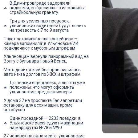
В Димитровграде задержали
водителя, выбросившего из машины
страйкбольную гранату
Три дня усиленных проверок:
ульяновских водителей будут ловить
на трезвость с 7 по 9 августа
Пакет оставили возле контейнера —
камера запомнила: в Ульяновске ИИ
подключают к мусорным штрафам
Ульяновцам вернули панорамный вид на
Волгу с бульвара Новый Венец
Мать двоих детей без прав лишилась
авто из-за долгов по ЖКХ и штрафам
До пенсии ещё далеко, а льготы уже
положены: что могут оформить
ульяновские предпенсионеры
У дома 37 на проспекте Гая запретили
остановку для всех машин, кроме
автобусов
Один проездной — 2233 поездки: в
Ульяновске расследуют махинации
на маршрутах №78 и №90
27 человек на одно место: ульяновские