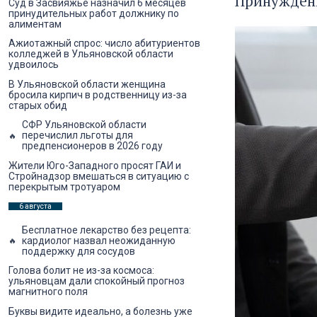
Принуждени
Суд в Засвияжье назначил 6 месяцев
принудительных работ должнику по
алиментам
Ажиотажный спрос: число абитуриентов
колледжей в Ульяновской области
удвоилось
В Ульяновской области женщина
бросила кирпич в родственницу из-за
старых обид
СФР Ульяновской области
перечислил льготы для
предпенсионеров в 2026 году
Жители Юго-Западного просят ГАИ и
Стройнадзор вмешаться в ситуацию с
перекрытым тротуаром
6 августа
Бесплатное лекарство без рецепта:
кардиолог назвал неожиданную
поддержку для сосудов
Голова болит не из-за космоса:
ульяновцам дали спокойный прогноз
магнитного поля
Буквы видите идеально, а болезнь уже