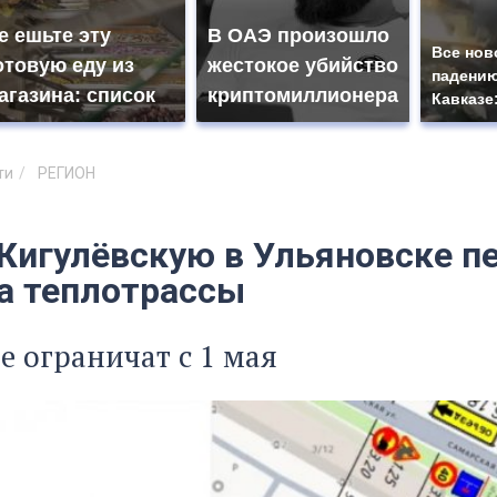
е ешьте эту
В ОАЭ произошло
Все нов
отовую еду из
жестокое убийство
падению
агазина: список
криптомиллионера
Кавказе
ти
РЕГИОН
Жигулёвскую в Ульяновске пе
а теплотрассы
 ограничат с 1 мая