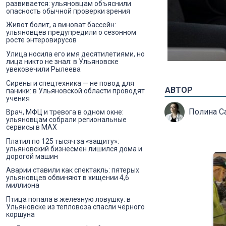
развивается: ульяновцам объяснили
опасность обычной проверки зрения
Живот болит, а виноват бассейн:
ульяновцев предупредили о сезонном
росте энтеровирусов
Улица носила его имя десятилетиями, но
лица никто не знал: в Ульяновске
увековечили Рылеева
Сирены и спецтехника — не повод для
АВТОР
паники: в Ульяновской области проводят
учения
Полина С
Врач, МФЦ и тревога в одном окне:
ульяновцам собрали региональные
сервисы в MAX
Платил по 125 тысяч за «защиту»:
ульяновский бизнесмен лишился дома и
дорогой машин
Аварии ставили как спектакль: пятерых
ульяновцев обвиняют в хищении 4,6
миллиона
Птица попала в железную ловушку: в
Ульяновске из тепловоза спасли чёрного
коршуна