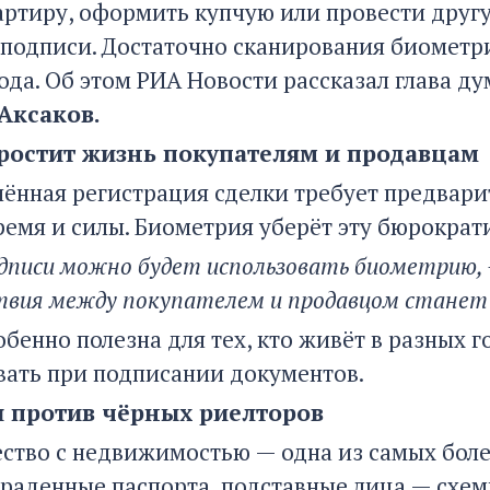
артиру, оформить купчую или провести друг
 подписи. Достаточно сканирования биометри
года. Об этом РИА Новости рассказал глава 
Аксаков.
простит жизнь покупателям и продавцам
лённая регистрация сделки требует предварит
ремя и силы. Биометрия уберёт эту бюрократ
дписи можно будет использовать биометрию, —
твия между покупателем и продавцом станет
бенно полезна для тех, кто живёт в разных 
вать при подписании документов.
 против чёрных риелторов
тво с недвижимостью — одна из самых боле
краденные паспорта, подставные лица — схем