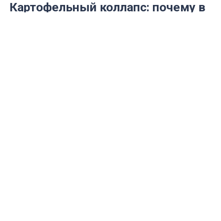
Картофельный коллапс: почему в
Канаде люди дерутся за
бесплатный провиант, словно в
90-е
Все больше людей обращаются за
социальной поддержкой
Фото: freepik.com
В канадском Калгари разразился настоящий