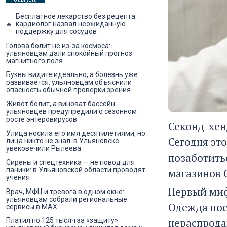
Бесплатное лекарство без рецепта:
кардиолог назвал неожиданную
поддержку для сосудов
Голова болит не из-за космоса:
ульяновцам дали спокойный прогноз
магнитного поля
Буквы видите идеально, а болезнь уже
развивается: ульяновцам объяснили
опасность обычной проверки зрения
Живот болит, а виноват бассейн:
ульяновцев предупредили о сезонном
росте энтеровирусов
Секонд-хен
Улица носила его имя десятилетиями, но
Сегодня эт
лица никто не знал: в Ульяновске
увековечили Рылеева
позаботитьс
Сирены и спецтехника — не повод для
паники: в Ульяновской области проводят
магазинов 
учения
Первый миф
Врач, МФЦ и тревога в одном окне:
ульяновцам собрали региональные
Одежда пос
сервисы в MAX
нераспрода
Платил по 125 тысяч за «защиту»: