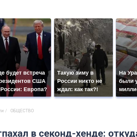
де будет встреча
Такую зиму в
На Ура
резидентов США
России никто не
были 
 России: Европа?
ждал: как так?!
милли
ти
ОБЩЕСТВО
тпахал в секонд-хенде: отку