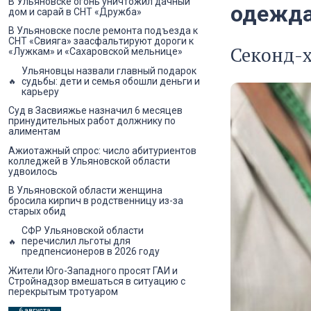
В Ульяновске огонь уничтожил дачный
одежда 
дом и сарай в СНТ «Дружба»
В Ульяновске после ремонта подъезда к
СНТ «Свияга» заасфальтируют дороги к
Секонд-х
«Лужкам» и «Сахаровской мельнице»
Ульяновцы назвали главный подарок
судьбы: дети и семья обошли деньги и
карьеру
Суд в Засвияжье назначил 6 месяцев
принудительных работ должнику по
алиментам
Ажиотажный спрос: число абитуриентов
колледжей в Ульяновской области
удвоилось
В Ульяновской области женщина
бросила кирпич в родственницу из-за
старых обид
СФР Ульяновской области
перечислил льготы для
предпенсионеров в 2026 году
Жители Юго-Западного просят ГАИ и
Стройнадзор вмешаться в ситуацию с
перекрытым тротуаром
6 августа