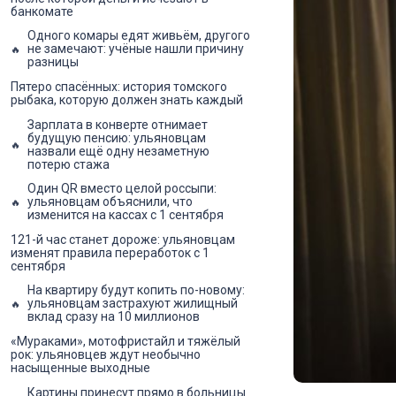
банкомате
Одного комары едят живьём, другого
не замечают: учёные нашли причину
разницы
Пятеро спасённых: история томского
рыбака, которую должен знать каждый
Зарплата в конверте отнимает
будущую пенсию: ульяновцам
назвали ещё одну незаметную
потерю стажа
Один QR вместо целой россыпи:
ульяновцам объяснили, что
изменится на кассах с 1 сентября
121-й час станет дороже: ульяновцам
изменят правила переработок с 1
сентября
На квартиру будут копить по-новому:
ульяновцам застрахуют жилищный
вклад сразу на 10 миллионов
«Мураками», мотофристайл и тяжёлый
рок: ульяновцев ждут необычно
насыщенные выходные
Картины принесут прямо в больницы