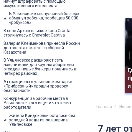
начнут штрафовать с помощью
искусственного интеллекта
В Ульяновске «популярный блогер»
обманул ребенка, пообещав 50 000
«робуксов»
В селе Архангельское Lada Granta
столкнулась с Chevrolet Captiva
Валерия Клейменова принесла России
два золота в матче со сборной
Казахстана
В Ульяновске расширяют сеть
накопителей для крупногабаритных
отходов: новые бункеры появились в
Г
четырёх районах
п
Аттракционы в ульяновском парке
и
«Прибрежный» прошли проверку
безопасности
Конкуренция за рабочие места в
Ульяновске: кого ищут и что ценят
Главная
Новос
работодатели
Жители Киндяковки остались без
холодной воды из-за аварии в
Ульяновске
7 лет о