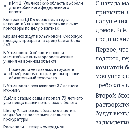
С начала м
и МФЦ: Ульяновскую область выбрали
для необычного федерального
привычки. 
пилота
нарушения 
Контракты ЦГКБ обошлись в годы
колонии: в Ульяновске вступили в силу
приговоры по делу о взятках
домов. Всё,
Кириленко ждут в Ульяновске: Соборную
предписани
площадь превратят в арену баскетбола
3×3
Первое, чт
В Ульяновской области прошли
лоджию, пе
масштабные антитеррористические
учения на военном объекте
комнатой б
Проверили не глазами, а грузом: в
«Прибрежном» аттракционы прошли
мая управл
обязательный техосмотр
требовать в
В Ульяновске разыскивают 37-летнего
мужчину
Второй бло
Ушёл в старые сады и пропал: 79-летнего
ульяновца нашли ночью возле болота
растворите
Школу Ульяновска обязали оснастить
будут выяв
медкабинет после вмешательства
прокуратуры
задымление
Раскопали — теперь очередь за