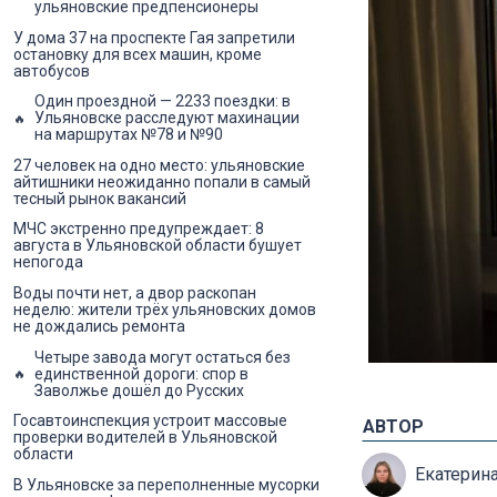
ульяновские предпенсионеры
У дома 37 на проспекте Гая запретили
остановку для всех машин, кроме
автобусов
Один проездной — 2233 поездки: в
Ульяновске расследуют махинации
на маршрутах №78 и №90
27 человек на одно место: ульяновские
айтишники неожиданно попали в самый
тесный рынок вакансий
МЧС экстренно предупреждает: 8
августа в Ульяновской области бушует
непогода
Воды почти нет, а двор раскопан
неделю: жители трёх ульяновских домов
не дождались ремонта
Четыре завода могут остаться без
единственной дороги: спор в
Заволжье дошёл до Русских
Госавтоинспекция устроит массовые
АВТОР
проверки водителей в Ульяновской
области
Екатерин
В Ульяновске за переполненные мусорки