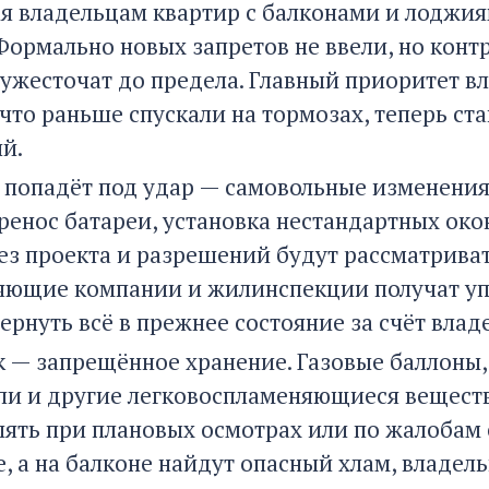
ая владельцам квартир с балконами и лоджия
Формально новых запретов не ввели, но конт
ужесточат до предела. Главный приоритет в
 что раньше спускали на тормозах, теперь с
й.
о попадёт под удар — самовольные изменения
ренос батареи, установка нестандартных око
ез проекта и разрешений будут рассматриват
яющие компании и жилинспекции получат уп
ернуть всё в прежнее состояние за счёт влад
к — запрещённое хранение. Газовые баллоны, 
ли и другие легковоспламеняющиеся веществ
лять при плановых осмотрах или по жалобам 
, а на балконе найдут опасный хлам, владел