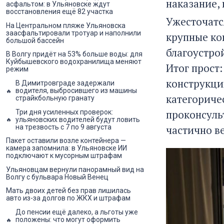
наказание, 
асфальтом: в Ульяновске ждут
восстановления ещё 82 участка
Ужесточатс
На Центральном пляже Ульяновска
заасфальтировали тротуар и наполнили
крупные ко
большой бассейн
благоустро
В Волгу придёт на 53% больше воды: для
Куйбышевского водохранилища меняют
Итог прост
режим
конструкци
В Димитровграде задержали
водителя, выбросившего из машины
категоричес
страйкбольную гранату
проконсуль
Три дня усиленных проверок:
ульяновских водителей будут ловить
на трезвость с 7 по 9 августа
частично в
Пакет оставили возле контейнера —
камера запомнила: в Ульяновске ИИ
подключают к мусорным штрафам
Ульяновцам вернули панорамный вид на
Волгу с бульвара Новый Венец
Мать двоих детей без прав лишилась
авто из-за долгов по ЖКХ и штрафам
До пенсии ещё далеко, а льготы уже
положены: что могут оформить