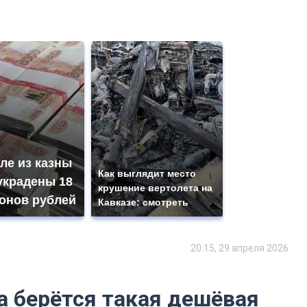
ле из казны
Как выглядит место
украдены 18
крушение вертолета на
онов рублей
Кавказе: смотреть
20:15, 29 апреля 2026
да берётся такая дешёвая