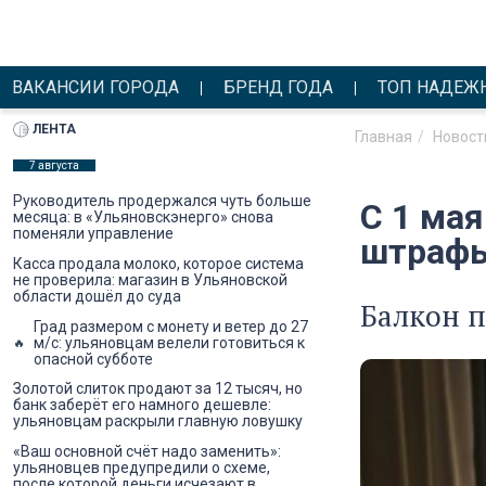
ВАКАНСИИ ГОРОДА
БРЕНД ГОДА
ТОП НАДЕЖ
ЛЕНТА
Главная
Новост
7 августа
Руководитель продержался чуть больше
С 1 мая
месяца: в «Ульяновскэнерго» снова
поменяли управление
штрафы
Касса продала молоко, которое система
не проверила: магазин в Ульяновской
области дошёл до суда
Балкон 
Град размером с монету и ветер до 27
м/с: ульяновцам велели готовиться к
опасной субботе
Золотой слиток продают за 12 тысяч, но
банк заберёт его намного дешевле:
ульяновцам раскрыли главную ловушку
«Ваш основной счёт надо заменить»:
ульяновцев предупредили о схеме,
после которой деньги исчезают в