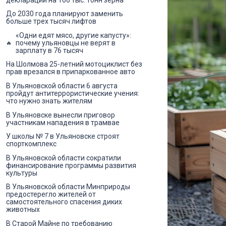
До 2030 года планируют заменить
больше трех тысяч лифтов
«Одни едят мясо, другие капусту»:
почему ульяновцы не верят в
зарплату в 76 тысяч
На Шолмова 25-летний мотоциклист без
прав врезался в припаркованное авто
В Ульяновской области 6 августа
пройдут антитеррористические учения:
что нужно знать жителям
В Ульяновске вынесли приговор
участникам нападения в трамвае
У школы № 7 в Ульяновске строят
спорткомплекс
В Ульяновской области сократили
финансирование программы развития
культуры
В Ульяновской области Минприроды
предостерегло жителей от
самостоятельного спасения диких
животных
В Старой Майне по требованию