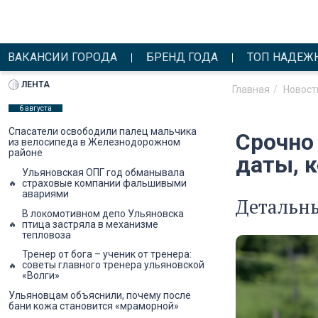
ВАКАНСИИ ГОРОДА
БРЕНД ГОДА
ТОП НАДЕЖ
ЛЕНТА
Главная
Новост
6 августа
Спасатели освободили палец мальчика
Срочно
из велосипеда в Железнодорожном
районе
даты, 
Ульяновская ОПГ год обманывала
страховые компании фальшивыми
авариями
Детальн
В локомотивном депо Ульяновска
птица застряла в механизме
тепловоза
Тренер от бога – ученик от тренера:
советы главного тренера ульяновской
«Волги»
Ульяновцам объяснили, почему после
бани кожа становится «мраморной»