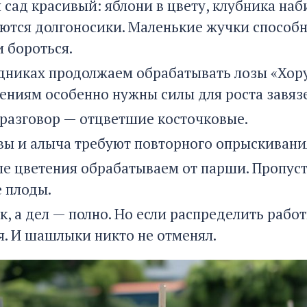
 сад красивый: яблони в цвету, клубника наб
ются долгоносики. Маленькие жучки способн
и бороться.
дниках продолжаем обрабатывать лозы «Хору
тениям особенно нужны силы для роста завяз
разговор — отцветшие косточковые.
вы и алыча требуют повторного опрыскивани
ле цветения обрабатываем от парши. Пропуст
 плоды.
, а дел — полно. Но если распределить рабо
я. И шашлыки никто не отменял.