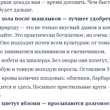
рвая декада мая — время догонять. Чем быст
будет дальше.
: зола после шашлыков — лучшее удобре
рироду — это не только вкусный дымок и ком
айте. Это практически бесплатное, но очен
 Оно подходит почти всем культурам: от тома
о занимаемся малинником и ежевичником.
побеги на шпалерах. Без опоры они полегут,
абую и тонкую молодую поросль. Оставляем 5–
кроны колючих плодовых: облепихи, барбари
дится и здесь. Посыпьте приствольные круги 
.
: цветут яблони — просыпаются долгоно