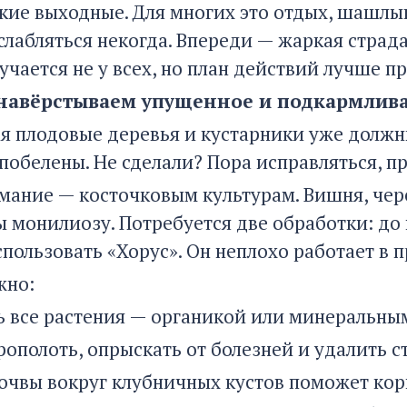
кие выходные. Для многих это отдых, шашлык
слабляться некогда. Впереди — жаркая страд
учается не у всех, но план действий лучше п
 навёрстываем упущенное и подкармлив
ая плодовые деревья и кустарники уже должн
побелены. Не сделали? Пора исправляться, п
мание — косточковым культурам. Вишня, чере
 монилиозу. Потребуется две обработки: до 
пользовать «Хорус». Он неплохо работает в 
жно:
 все растения — органикой или минеральны
ополоть, опрыскать от болезней и удалить с
очвы вокруг клубничных кустов поможет кор