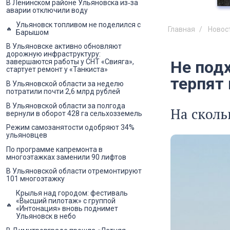
В Ленинском районе Ульяновска из‑за
аварии отключили воду
Ульяновск топливом не поделился с
Главная
Новос
Барышом
В Ульяновске активно обновляют
дорожную инфраструктуру:
Не под
завершаются работы у СНТ «Свияга»,
стартует ремонт у «Танкиста»
терпят
В Ульяновской области за неделю
потратили почти 2,6 млрд рублей
В Ульяновской области за полгода
На сколь
вернули в оборот 428 га сельхозземель
Режим самозанятости одобряют 34%
ульяновцев
По программе капремонта в
многоэтажках заменили 90 лифтов
В Ульяновской области отремонтируют
101 многоэтажку
Крылья над городом: фестиваль
«Высший пилотаж» с группой
«Интонация» вновь поднимет
Ульяновск в небо