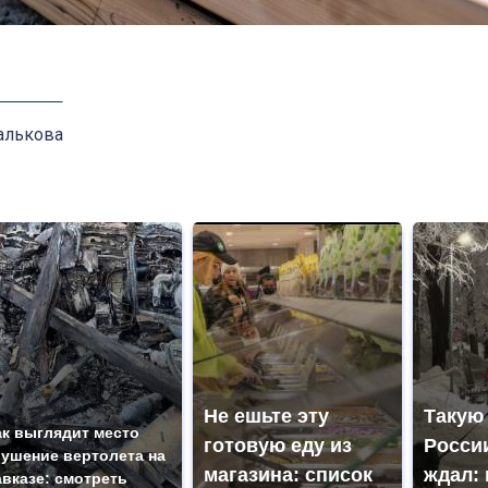
алькова
Не ешьте эту
Такую
ак выглядит место
готовую еду из
России
рушение вертолета на
магазина: список
ждал: 
авказе: смотреть