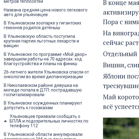
В конце мая
метров теплосетей
Названа средняя цена нового легкового
активизиру
авто для ульяновцев
Пора с ним
В Ульяновском зоопарке у гигантских
гекконов родился детёныш
На виногра
В Ульяновскую область поступила
сейчас рас
крупная партия льготных лекарств и
вакцин
Отдельный 
В Ульяновске по программе «Мой двор»
завершили работы на 70 адресах: ход
Вишни, сли
благоустройства и планы на финиш
26-летнего жителя Ульяновска спасли от
Яблони пос
онкологии во время диспансеризации
треснувшие
В Николаевском районе девушка на
мопеде попала в ДТП: пострадавшую
госпитализировали
Май короток
В Ульяновске осужденных планируют
всё успеетс
допустить к госзаказам
Ульяновцев призвали сообщать о
БПЛА и подозрительных личностях по
телефону 112
В Ульяновской области аннулировали
декларации на 166 тыс. тонн зерна