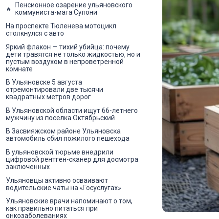
Пенсионное озарение ульяновского
коммуниста-мага Супони
На проспекте Тюленева мотоцикл
столкнулся с авто
Яркий флакон — тихий убийца: почему
дети травятся не только жидкостью, но и
пустым воздухом в непроветренной
комнате
В Ульяновске 5 августа
отремонтировали две тысячи
квадратных метров дорог
В Ульяновской области ищут 66-летнего
мужчину из поселка Октябрьский
В Засвияжском районе Ульяновска
автомобиль сбил пожилого пешехода
В ульяновской тюрьме внедрили
цифровой рентген-сканер для досмотра
заключенных
Ульяновцы активно осваивают
водительские чаты на «Госуслугах»
Ульяновские врачи напоминают о том,
как правильно питаться при
онкозаболеваниях