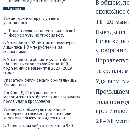
В общем, пе
перевести деньги за границу
спокойнее 
5 августа
Ульяновцы выберут лучшего
11–20 мая
участкового
Выезды на п
Ради высоких надоев ульяновский
фермер чуть не угробил козу
Не выкидыв
В Ульяновске 92‑летняя пенсионерка
лишилась 1,3 млн рублей из‑за
удобрение.
мошенников
Параллельн
В Ульяновской области масштабно
обновят лифтовое хозяйство: 500
подъёмников заменят в 2027–2028
Закрепляем 
годах
Удаляем сл
Спасатели сняли серьги с жительницы
Ульяновска
Прочищаем 
Тройное ДТП в Ульяновске:
мотоциклиста отбросило на легковушку
Зола приго
после удара кроссовера
вредителей
Ульяновца обманули под видом
проверки на госизмену: мошенники
«провели обыск» по видеосвязи
21–31 мая
В Заволжском районе заменили 950