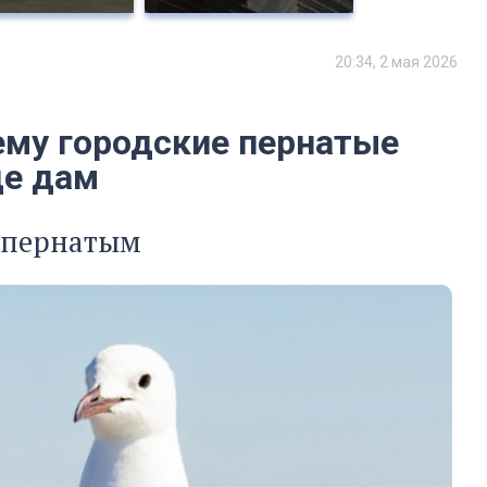
20:34, 2 мая 2026
ему городские пернатые
де дам
 пернатым