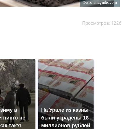
Фото: magnific.com
Просмотров: 1226
 зиму в
На Урале из казны
 никто не
были украдены 18
как так?!
миллионов рублей