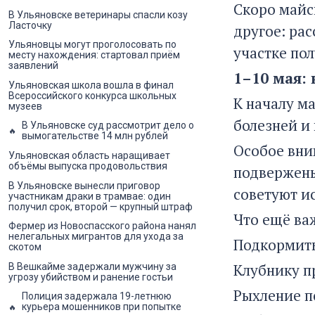
Скоро майс
В Ульяновске ветеринары спасли козу
Ласточку
другое: рас
Ульяновцы могут проголосовать по
участке пол
месту нахождения: стартовал приём
заявлений
1–10 мая:
Ульяновская школа вошла в финал
Всероссийского конкурса школьных
К началу м
музеев
болезней и 
В Ульяновске суд рассмотрит дело о
вымогательстве 14 млн рублей
Особое вни
Ульяновская область наращивает
объёмы выпуска продовольствия
подвержены
В Ульяновске вынесли приговор
советуют ис
участникам драки в трамвае: один
получил срок, второй — крупный штраф
Что ещё ва
Фермер из Новоспасского района нанял
нелегальных мигрантов для ухода за
Подкормить
скотом
Клубнику пр
В Вешкайме задержали мужчину за
угрозу убийством и ранение гостьи
Рыхление п
Полиция задержала 19-летнюю
курьера мошенников при попытке