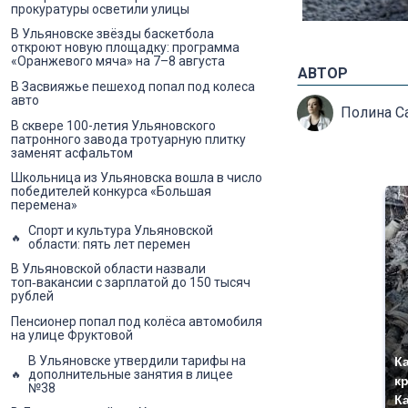
прокуратуры осветили улицы
В Ульяновске звёзды баскетбола
откроют новую площадку: программа
«Оранжевого мяча» на 7–8 августа
АВТОР
В Засвияжье пешеход попал под колеса
авто
Полина С
В сквере 100-летия Ульяновского
патронного завода тротуарную плитку
заменят асфальтом
Школьница из Ульяновска вошла в число
победителей конкурса «Большая
перемена»
Спорт и культура Ульяновской
области: пять лет перемен
В Ульяновской области назвали
топ‑вакансии с зарплатой до 150 тысяч
рублей
Пенсионер попал под колёса автомобиля
на улице Фруктовой
В Ульяновске утвердили тарифы на
К
дополнительные занятия в лицее
к
№38
К