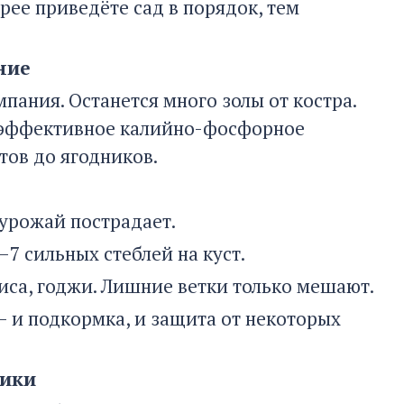
рее приведёте сад в порядок, тем
ние
пания. Останется много золы от костра.
ь эффективное калийно-фосфорное
тов до ягодников.
 урожай пострадает.
7 сильных стеблей на куст.
са, годжи. Лишние ветки только мешают.
— и подкормка, и защита от некоторых
сики