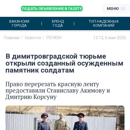
ПОДАТЬ ОБЪЯВЛЕНИЕ В ГАЗЕТУ
МЕНЮ
ВАКАНСИИ
БРЕНД
ТОП НАДЕЖНЫХ
ГОРОДА
ГОДА
КОМПАНИЙ
Главная
Новости
РЕГИОН
13:12, 6 мая 2026
В димитровградской тюрьме
открыли созданный осужденным
памятник солдатам
Право перерезать красную ленту
предоставили Станиславу Акимову и
Дмитрию Корсуну