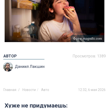
Фото: magnific.com
АВТОР
Просмотров:
1389
Даниил Лакшин
Главная
Новости
Авто
12:32, 6 мая 2026
Хуже не придумаешь: