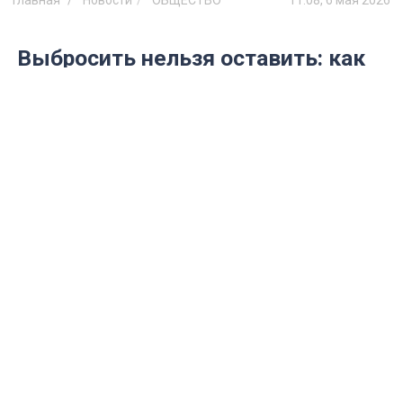
Главная
Новости
ОБЩЕСТВО
11:08, 6 мая 2026
Выбросить нельзя оставить: как
понять по цвету и запаху, что
мясо на шашлык хранилось с
нарушением правил
Эксперт Роскачества назвала сроки и
признаки порчи мяса в жару