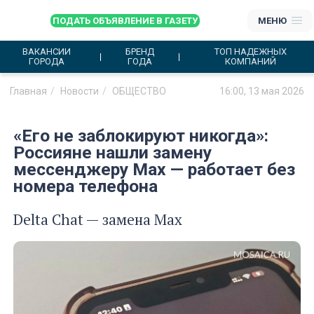
ПОДАТЬ ОБЪЯВЛЕНИЕ В ГАЗЕТУ
МЕНЮ
ВАКАНСИИ
БРЕНД
ТОП НАДЕЖНЫХ
ГОРОДА
ГОДА
КОМПАНИЙ
Главная
Новости
ОБЩЕСТВО
16:00, 13 мая 2026
«Его не заблокируют никогда»:
Россияне нашли замену
мессенджеру Max — работает без
номера телефона
Delta Chat — замена Max