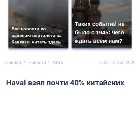
Таких событий не
Все новости по
было с 1945: чего
падению вертолета на
ждать всем нам?
Кавказе: читать здесь
Главная
Новости
Авто
15:35, 13 мая 2026
Haval взял почти 40% китайских
продаж в РФ: остальные бренды
КНР сдуваются
Общая динамика: рынок растёт, а
продажи «китайцев» падают