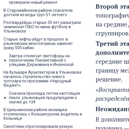
проверили новый ремонт
Второй эт
В Старомайнском районе спасатели
топографич
достали из воды труп 51-летнего
на средние
Росгвардейцы старше 35 лет разыграли
чемпионат ПФО по мини-футболу в
Ульяновске
сгруппиров
Старые лифты уйдут в прошлое: в
Третий эт
ульяновских многоэтажках заменят
сразу 500 кабин
дополните
Завтра отключат светофоры на
середине ш
пересечении Локомотивной с
улицами Державина и Инзенской
границу ме
На бульваре Архитекторов в Ульяновске
началось строительство нового
решение.
тротуара по программе «Народный
бюджет»
«Восприяти
Сначала прохлада, потом настоящее
распределён
пекло: ульяновцев предупредили о
скачке до +34
Неожиданн
В Цильнинском районе иномарка
столкнулась с большегрузом, водитель в
В дополнит
больнице
половина —
Синоптики спрогнозировали резкую