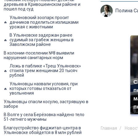
деревьев в Кривошеинском районе и
пошел под суд
Полина С
Ульяновский зоопарк просит
дачников поделиться излишками
урожая с животными
В Ульяновске задержан ранее
судимый за грабеж женщины в
Заволжском районе
В колонии-поселении №8 выявили
нарушения санитарных норм
Ложь в паблике «Треш Ульяновск»
стоила трем женщинам 20 тысяч
рублей
С
Ульяновцы назвали условия, при
которых готовы отказаться от
п
увольнения
м
Ульяновцы спасли косулю, застрявшую в
п
заборе
В Волге у села Берёзовка найдено тело
51-летнего мужчины
Благоустройство фиджитал-центра в
Главная
Новос
Ульяновске обойдется в 8 млн рублей