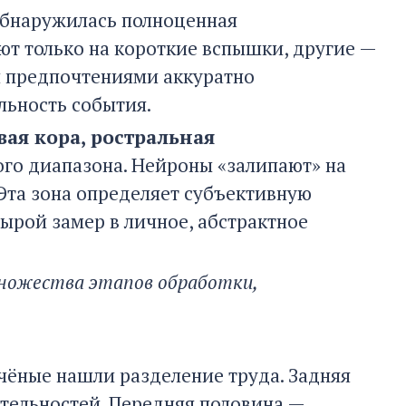
бнаружилась полноценная
ют только на короткие вспышки, другие —
и предпочтениями аккуратно
льность события.
вая кора, ростральная
ого диапазона. Нейроны «залипают» на
Эта зона определяет субъективную
ырой замер в личное, абстрактное
множества этапов обработки,
учёные нашли разделение труда. Задняя
тельностей. Передняя половина —