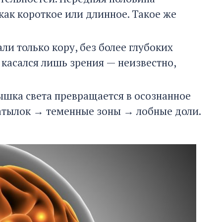
ак короткое или длинное. Такое же
и только кору, без более глубоких
 касался лишь зрения — неизвестно,
пышка света превращается в осознанное
атылок → теменные зоны → лобные доли.