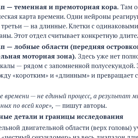
ап — теменная и премоторная кора.
Там о
еская карта времени. Одни нейроны реагиру
, третьи — на длинные. Клетки с одинаковым
аны. Этот отдел считывает конкретную длите
ап — лобные области (передняя островко
льная моторная зона).
Здесь уже нет полн
калы — рядом с запомненной полусекундой. 
жду «коротким» и «длинным» и превращает с
е времени — не единый процесс, а результат 
ных по всей коре»,
— пишут авторы.
ые детали и границы исследования
ельной двигательной области (верх головы) 
 «честный секундомер» на весь диапазон дли