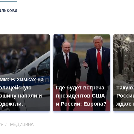
алькова
МИ: В Химках на
олицейскую
Где будет встреча
Такую
ашину напали и
президентов США
России
одожгли.
и России: Европа?
ждал: 
ти
МЕДИЦИНА