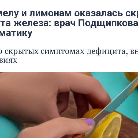
 мелу и лимонам оказалась 
та железа: врач Подщипков
матику
о скрытых симптомах дефицита, в
виях