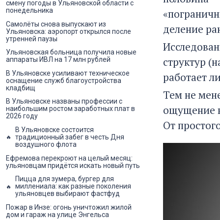
смену погоды в Ульяновской области с
понедельника
«пограничн
Самолёты снова выпускают из
деление ра
Ульяновска: аэропорт открылся после
утренней паузы
Исследован
Ульяновская больница получила новые
структур (
аппараты ИВЛ на 17 млн рублей
В Ульяновске усиливают техническое
работает ли
оснащение служб благоустройства
кладбищ
Тем не мен
В Ульяновске названы профессии с
ощущение в
наибольшим ростом заработных плат в
2026 году
От простог
В Ульяновске состоится
традиционный забег в честь Дня
воздушного флота
Ефремова перекроют на целый месяц:
ульяновцам придётся искать новый путь
Пицца для зумера, бургер для
миллениала: как разные поколения
ульяновцев выбирают фастфуд
Пожар в Инзе: огонь уничтожил жилой
дом и гараж на улице Энгельса