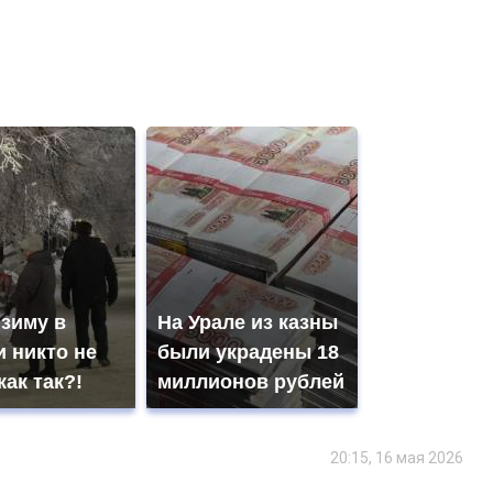
 зиму в
На Урале из казны
 никто не
были украдены 18
как так?!
миллионов рублей
20:15, 16 мая 2026