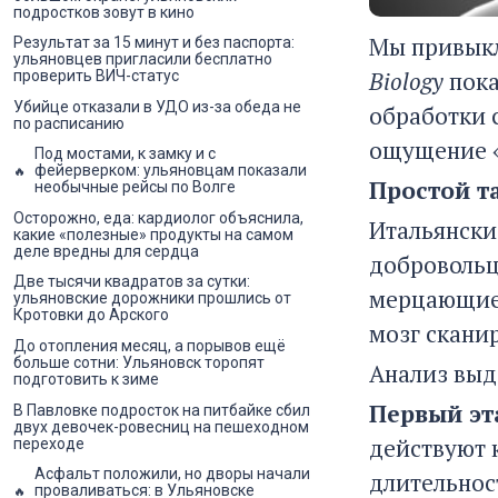
подростков зовут в кино
Мы привыкл
Результат за 15 минут и без паспорта:
ульяновцев пригласили бесплатно
Biology
пока
проверить ВИЧ-статус
Убийце отказали в УДО из-за обеда не
обработки 
по расписанию
ощущение «
Под мостами, к замку и с
фейерверком: ульяновцам показали
Простой т
необычные рейсы по Волге
Осторожно, еда: кардиолог объяснила,
Итальянски
какие «полезные» продукты на самом
деле вредны для сердца
добровольц
Две тысячи квадратов за сутки:
мерцающие к
ульяновские дорожники прошлись от
Кротовки до Арского
мозг скани
До отопления месяц, а порывов ещё
больше сотни: Ульяновск торопят
Анализ выд
подготовить к зиме
Первый эт
В Павловке подросток на питбайке сбил
двух девочек-ровесниц на пешеходном
действуют 
переходе
Асфальт положили, но дворы начали
длительнос
проваливаться: в Ульяновске