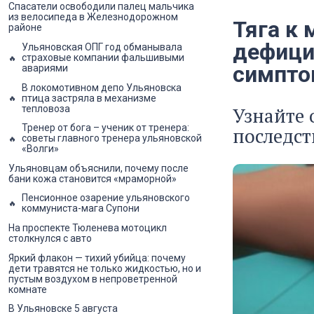
Спасатели освободили палец мальчика
из велосипеда в Железнодорожном
Тяга к
районе
дефици
Ульяновская ОПГ год обманывала
страховые компании фальшивыми
симпто
авариями
В локомотивном депо Ульяновска
птица застряла в механизме
тепловоза
Узнайте 
Тренер от бога – ученик от тренера:
последст
советы главного тренера ульяновской
«Волги»
Ульяновцам объяснили, почему после
бани кожа становится «мраморной»
Пенсионное озарение ульяновского
коммуниста-мага Супони
На проспекте Тюленева мотоцикл
столкнулся с авто
Яркий флакон — тихий убийца: почему
дети травятся не только жидкостью, но и
пустым воздухом в непроветренной
комнате
В Ульяновске 5 августа