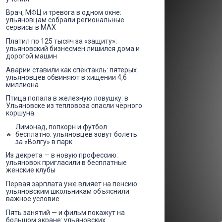
Врач, МФЦ и тревога в одном окне:
ульяновцам собрали региональные
сервисы в MAX
Платил по 125 тысяч за «защиту»:
ульяновский бизнесмен лишился дома и
дорогой машин
Аварии ставили как спектакль: пятерых
ульяновцев обвиняют в хищении 4,6
миллиона
Птица попала в железную ловушку: в
Ульяновске из тепловоза спасли чёрного
коршуна
Лимонад, попкорн и футбол
бесплатно: ульяновцев зовут болеть
за «Волгу» в парк
Из декрета — в новую профессию:
ульяновок пригласили в бесплатные
женские клубы
Первая зарплата уже влияет на пенсию:
ульяновским школьникам объяснили
важное условие
Пять занятий — и фильм покажут на
большом экране: ульяновских