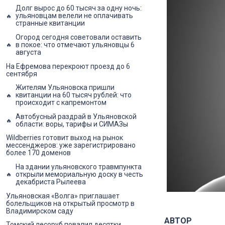
Долг вырос до 60 тысяч за одну ночь:
ульяновцам велели не оплачивать
странные квитанции
Огород сегодня советовали оставить
в покое: что отмечают ульяновцы 6
августа
На Ефремова перекроют проезд до 6
сентября
Жителям Ульяновска пришли
квитанции на 60 тысяч рублей: что
происходит с капремонтом
Автобусный раздрай в Ульяновской
области: воры, тарифы и СИМАЗы
Wildberries готовит выход на рынок
мессенджеров: уже зарегистрировано
более 170 доменов
На здании ульяновского травмпункта
открыли мемориальную доску в честь
декабриста Рылеева
Ульяновская «Волга» приглашает
болельщиков на открытый просмотр в
Владимирском саду
АВТОР
Томский лесоруб повалил десятки