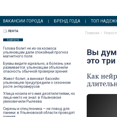
ВАКАНСИИ ГОРОДА
БРЕНД ГОДА
ТОП НАДЕЖ
ЛЕНТА
Главная
Новост
6 августа
Голова болит не из-за космоса:
Вы дума
ульяновцам дали спокойный прогноз
магнитного поля
это три
Буквы видите идеально, а болезнь уже
развивается: ульяновцам объяснили
опасность обычной проверки зрения
Как ней
Живот болит, а виноват бассейн:
длитель
ульяновцев предупредили о сезонном
росте энтеровирусов
Улица носила его имя десятилетиями, но
лица никто не знал: в Ульяновске
увековечили Рылеева
Сирены и спецтехника — не повод для
паники: в Ульяновской области проводят
учения