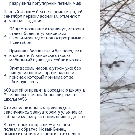
разрушила популярный летний миф
Первый класс — без вечерних тетрадей: с
сентября первоклассникам отменяют
домашние задания
Обществознание отодвинут, истории
станет больше: ульяновских
школьников ждёт новая программа с
1 сентября
Прививка бесплатно и без поездки в
клинику: в Ульяновске откроют
мобильный пункт для собак и кошек
Спит восемь часов, а утром уже без
сил: ульяновские врачи назвали
признак, который принимают за
обычную лень
600 детей отправят в соседнюю школу: в
Ульяновске начали большой ремонт
школы №56
Сто исполнительных производств
закончились эвакуатором: у ульяновки
забрали машину за полмиллиона долгов
Волгу только открыли — деревья
полезли обратно: Новый Венец
приходится чистить почти ежедневно