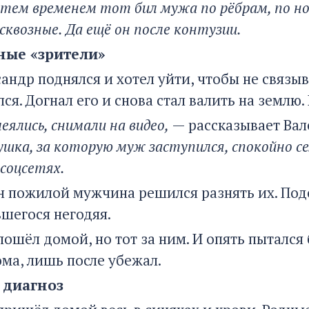
 тем временем тот бил мужа по рёбрам, по ног
сквозные. Да ещё он после контузии.
ые «зрители»
сандр поднялся и хотел уйти, чтобы не связы
ся. Догнал его и снова стал валить на землю
еялись, снимали на видео,
— рассказывает Вал
ушка, за которую муж заступился, спокойно се
соцсетях.
н пожилой мужчина решился разнять их. Подо
шегося негодяя.
ошёл домой, но тот за ним. И опять пытался 
ома, лишь после убежал.
 диагноз