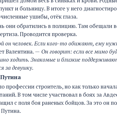
пришёл домой весь в синяках и крови. Родны
пункт и больницу. В итоге у него диагностир
очисленные ушибы, отёк глаза.
ень они обратились в полицию. Там обещали в
ертиза. Проводится проверка.
й он человек. Если кого-то обижают, ему нуж
ет Валентина. —
Он говорит: если все мимо бу
шно ходить. Знакомые и близкие поддерживаю
я за девушку.
 Путина
по профессии строитель, но как только начал
аний. В том числе участвовал в боях за Авде
ащил с поля боя раненых бойцов. За это он п
 Путина.