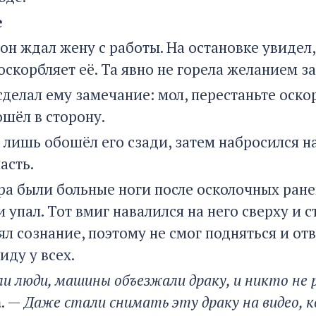
е
 он ждал жену с работы. На остановке увидел
оскорбляет её. Та явно не горела желанием з
сделал ему замечание: мол, перестаньте оск
ошёл в сторону.
 лишь обошёл его сзади, затем набросился на
асть.
ра были больные ноги после осколочных ранен
 упал. Тот вмиг навалился на него сверху и 
л сознание, поэтому не смог подняться и от
иду у всех.
и люди, машины объезжали драку, и никто не 
а
. —
Даже стали снимать эту драку на видео, 