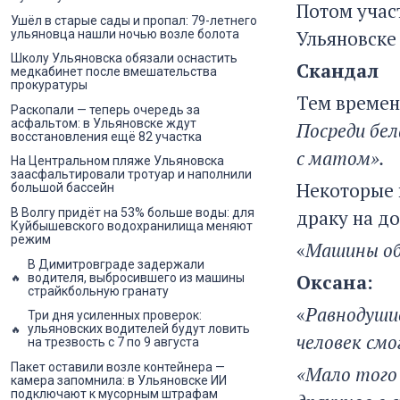
Потом участ
Ушёл в старые сады и пропал: 79-летнего
Ульяновске
ульяновца нашли ночью возле болота
Школу Ульяновска обязали оснастить
Скандал
медкабинет после вмешательства
прокуратуры
Тем времене
Раскопали — теперь очередь за
асфальтом: в Ульяновске ждут
Посреди бе
восстановления ещё 82 участка
с матом».
На Центральном пляже Ульяновска
заасфальтировали тротуар и наполнили
Некоторые 
большой бассейн
В Волгу придёт на 53% больше воды: для
драку на до
Куйбышевского водохранилища меняют
режим
«
Машины объ
В Димитровграде задержали
Оксана:
водителя, выбросившего из машины
страйкбольную гранату
«
Равнодушие
Три дня усиленных проверок:
ульяновских водителей будут ловить
человек см
на трезвость с 7 по 9 августа
Пакет оставили возле контейнера —
«Мало того 
камера запомнила: в Ульяновске ИИ
подключают к мусорным штрафам