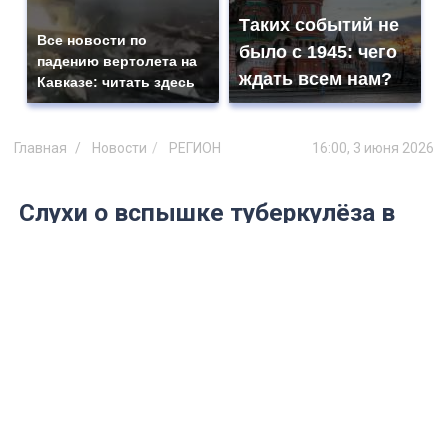
Таких событий не
Все новости по
было с 1945: чего
падению вертолета на
ждать всем нам?
Кавказе: читать здесь
Главная
Новости
РЕГИОН
16:00, 3 июня 2026
Слухи о вспышке туберкулёза в
ульяновской больнице не
подтвердились: Минздрав
опроверг фейки
Минздрав опроверг слухи о массовом
заражении туберкулёзом в
психиатрической больнице Ульяновска