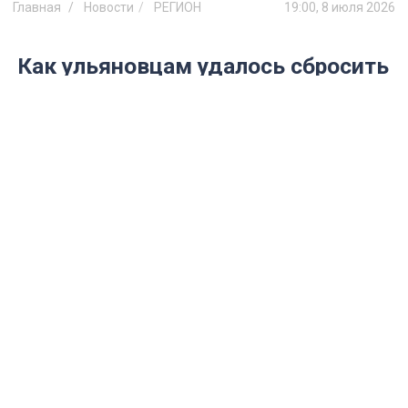
Главная
Новости
РЕГИОН
19:00, 8 июля 2026
Как ульяновцам удалось сбросить
324 кг за два месяца
Худеем вместе, Ульяновск
Алиса AI
В Ульяновской области подвели