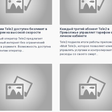
ам Tele2 доступен безлимит в
Каждый третий абонент Tele2 в
рии на высокой скорости
Приволжье управляет тарифом 
личном кабинете
й оператор Tele2 предлагает
Tele2 подвела итоги работы прилож
ный интернет без ограничений
«Мой Tele2», которое позволяет кли
 в роуминге. Возможность доступна
управлять услугами и контролироват
ентам оператор...
расходы со своего смарт...
0
0