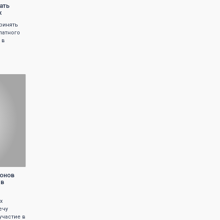
ать
х
принять
латного
 в
ионов
 в
х
ечу
участие в