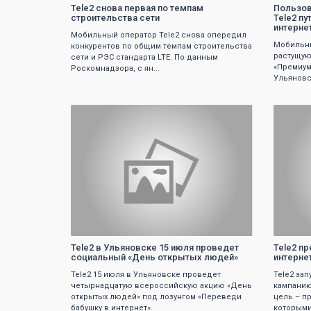
Tele2 снова первая по темпам
Пользов
строительства сети
Tele2 п
интерне
Мобильный оператор Tele2 снова опередил
Мобильны
конкурентов по общим темпам строительства
растущую
сети и РЭС стандарта LTE. По данным
«Премиум
Роскомнадзора, с ян...
Ульяновск
0
Tele2 в Ульяновске 15 июля проведет
Tele2 п
социальный «День открытых людей»
интерне
Tele2 15 июля в Ульяновске проведет
Tele2 за
четырнадцатую всероссийскую акцию «День
кампанию
открытых людей» под лозунгом «Переведи
цель – п
бабушку в интернет».
которыми 