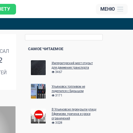
ЗЕТУ
МЕНЮ
САМОЕ ЧИТАЕМОЕ
САЛ
2
Императорский мост открыт
для движения транспорта
ТЕЙ
3467
Ульяновск топливом не
поделился с Барышом
3171
В Ульяновске перекрыли улицу
Ефремова: причина и сроки
ограничений
3028