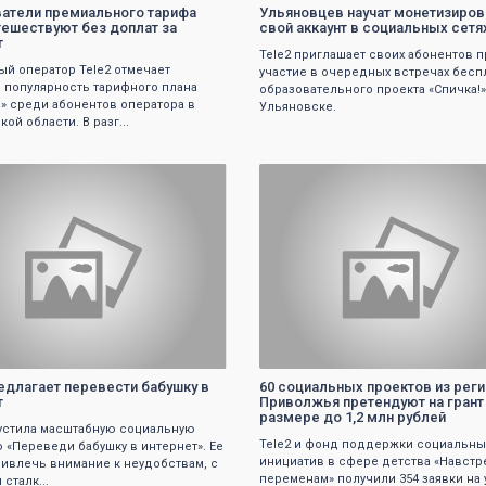
атели премиального тарифа
Ульяновцев научат монетизиров
утешествуют без доплат за
свой аккаунт в социальных сетя
т
Tele2 приглашает своих абонентов 
й оператор Tele2 отмечает
участие в очередных встречах бесп
 популярность тарифного плана
образовательного проекта «Спичка!»
» среди абонентов оператора в
Ульяновске.
ой области. В разг...
0
0
редлагает перевести бабушку в
60 социальных проектов из рег
т
Приволжья претендуют на грант
размере до 1,2 млн рублей
пустила масштабную социальную
Tele2 и фонд поддержки социальны
 «Переведи бабушку в интернет». Ее
инициатив в сфере детства «Навстр
ривлечь внимание к неудобствам, с
переменам» получили 354 заявки на 
сталк...