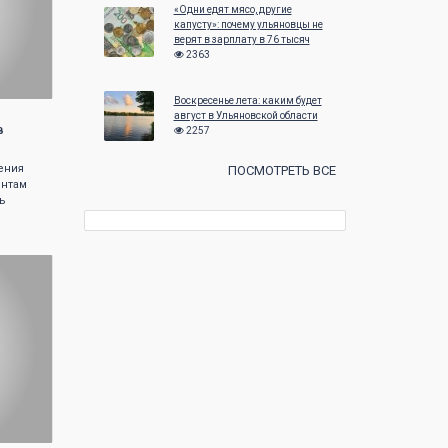
«Одни едят мясо, другие
капусту»: почему ульяновцы не
верят в зарплату в 76 тысяч
2363
Воскресенье лета: каким будет
август в Ульяновской области
в
2257
ения
ПОСМОТРЕТЬ ВСЕ
ентам
ь