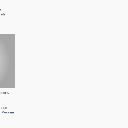
м
гей
ность
роде
т России