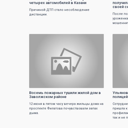
четырех автомобилей в Казани
получил
своей с
Причиной ДТП стало несоблюдение
После по
дистанции.
уроженка
мошенни
0
Восемь пожарных тушили жилой дом в
Ульянов
Заволжском районе
полицей
12 июня в пятом часу вечера жильцы дома на
Сотрудни
проспекте Филатова почувствовали запах
пришла к
дыма.
профилак
так и не 