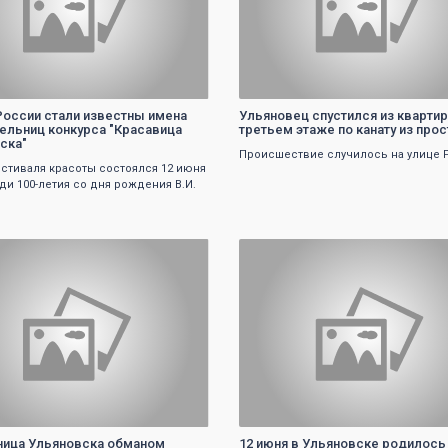
России стали известны имена
Ульяновец спустился из кварти
ельниц конкурса "Красавица
третьем этаже по канату из про
ска"
Происшествие случилось на улице 
стиваля красоты состоялся 12 июня
ди 100-летия со дня рождения В.И.
0
0
ица Ульяновска обманом
12 июня в Ульяновске родилось