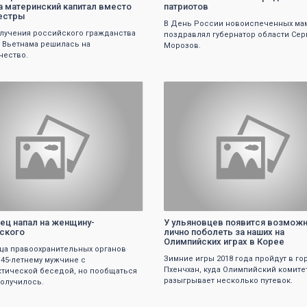
а материнский капитал вместо
патриотов
естры
В День России новоиспеченных ма
лучения российского гражданства
поздравлял губернатор области Сер
 Вьетнама решилась на
Морозов.
чество.
0
0
ец напал на женщину-
У ульяновцев появится возмож
ского
лично поболеть за наших на
Олимпийских играх в Корее
ца правоохранительных органов
Зимние игры 2018 года пройдут в го
 45-летнему мужчине с
Пхенчхан, куда Олимпийский комите
тической беседой, но пообщаться
разыгрывает несколько путевок.
получилось.