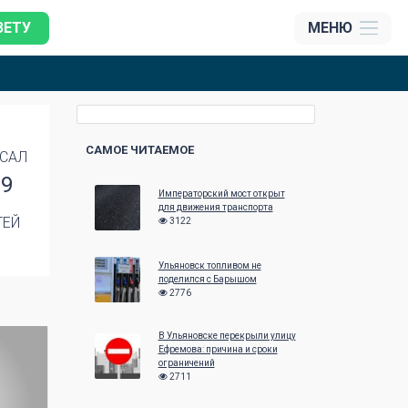
ЗЕТУ
МЕНЮ
САМОЕ ЧИТАЕМОЕ
САЛ
19
Императорский мост открыт
для движения транспорта
ТЕЙ
3122
Ульяновск топливом не
поделился с Барышом
2776
В Ульяновске перекрыли улицу
Ефремова: причина и сроки
ограничений
2711