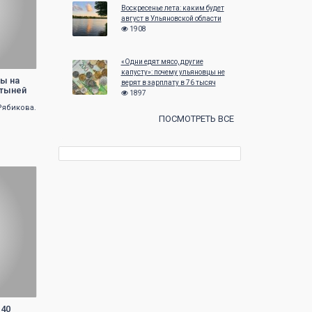
Воскресенье лета: каким будет
август в Ульяновской области
1908
«Одни едят мясо, другие
капусту»: почему ульяновцы не
ры на
верят в зарплату в 76 тысяч
стыней
1897
Рябикова.
ПОСМОТРЕТЬ ВСЕ
 40