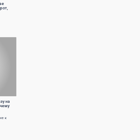
ве
рот,
зу на
 чему
ие к