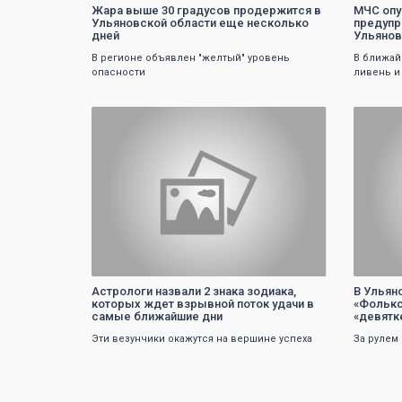
Жара выше 30 градусов продержится в
МЧС опу
Ульяновской области еще несколько
предупр
дней
Ульянов
В регионе объявлен "желтый" уровень
В ближай
опасности
ливень и
0
Астрологи назвали 2 знака зодиака,
В Ульян
которых ждет взрывной поток удачи в
«Фолькс
самые ближайшие дни
«девятк
Эти везунчики окажутся на вершине успеха
За рулем