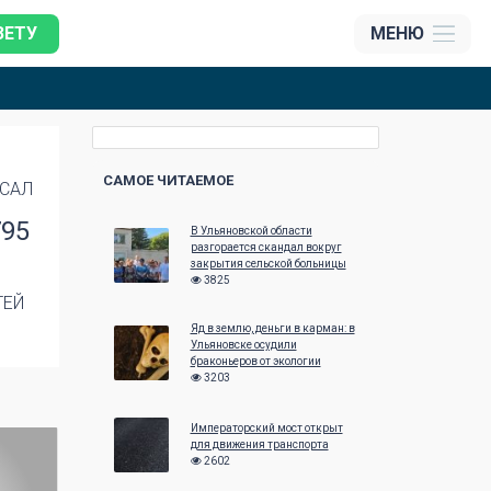
ЗЕТУ
МЕНЮ
САМОЕ ЧИТАЕМОЕ
САЛ
795
В Ульяновской области
разгорается скандал вокруг
закрытия сельской больницы
3825
ТЕЙ
Яд в землю, деньги в карман: в
Ульяновске осудили
браконьеров от экологии
3203
Императорский мост открыт
для движения транспорта
2602