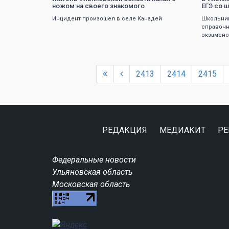
ножом на своего знакомого
ЕГЭ со ш
Инцидент произошел в селе Канадей
Школьник
справочн
экзамен
2413
2414
2415
РЕДАКЦИЯ
МЕДИАКИТ
РЕ
Федеральные новости
Ульяновская область
Московская область