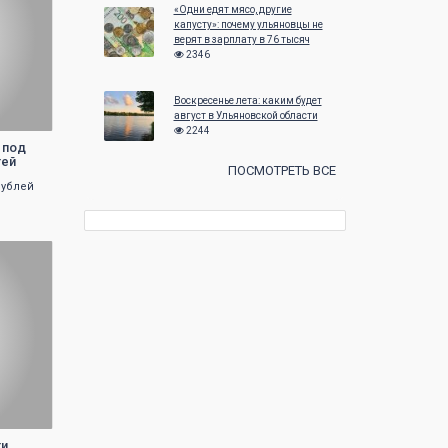
«Одни едят мясо, другие
капусту»: почему ульяновцы не
верят в зарплату в 76 тысяч
2346
Воскресенье лета: каким будет
август в Ульяновской области
2244
 под
тей
ПОСМОТРЕТЬ ВСЕ
рублей
ти