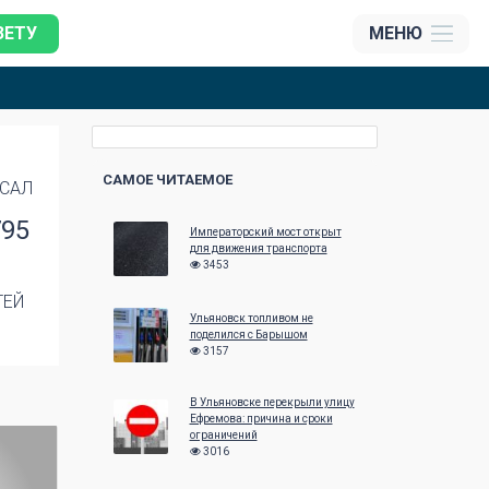
ЗЕТУ
МЕНЮ
САМОЕ ЧИТАЕМОЕ
САЛ
795
Императорский мост открыт
для движения транспорта
3453
ТЕЙ
Ульяновск топливом не
поделился с Барышом
3157
В Ульяновске перекрыли улицу
Ефремова: причина и сроки
ограничений
3016