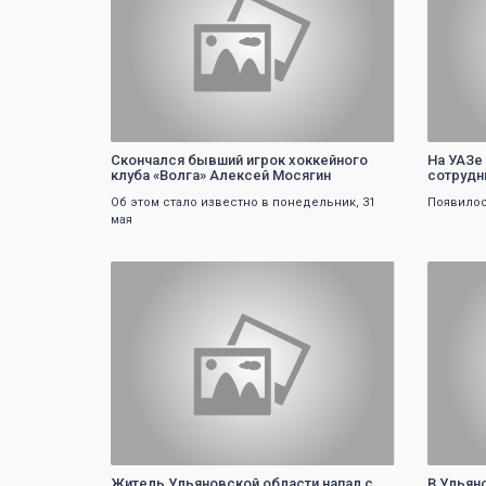
Скончался бывший игрок хоккейного
На УАЗе
клуба «Волга» Алексей Мосягин
сотрудн
Об этом стало известно в понедельник, 31
Появилос
мая
0
Житель Ульяновской области напал с
В Ульян