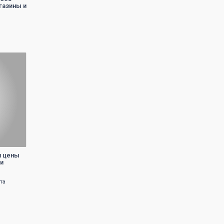
газины и
и цены
ли
та