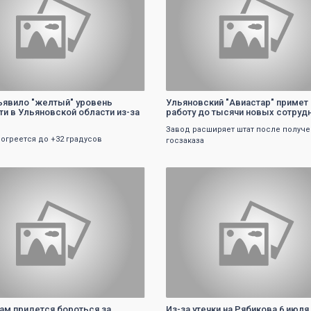
явило "желтый" уровень
Ульяновский "Авиастар" примет 
ти в Ульяновской области из-за
работу до тысячи новых сотруд
Завод расширяет штат после получе
рогреется до +32 градусов
госзаказа
0
0
ам придется бороться за
Из-за утечки на Рябикова 6 июля