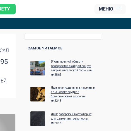
ЗЕТУ
МЕНЮ
САМОЕ ЧИТАЕМОЕ
САЛ
795
В Ульяновской области
разгорается скандал вокруг
закрытия сельской больницы
3865
ТЕЙ
Яд в землю, деньги в карман: в
Ульяновске осудили
браконьеров от экологии
3243
Императорский мост открыт
для движения транспорта
2643