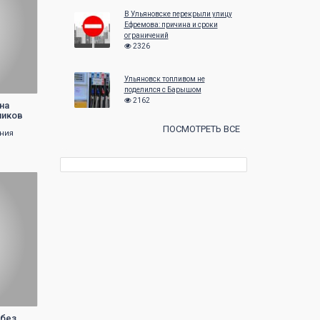
В Ульяновске перекрыли улицу
Ефремова: причина и сроки
ограничений
2326
Ульяновск топливом не
поделился с Барышом
2162
на
ников
ПОСМОТРЕТЬ ВСЕ
ния
 без