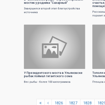
мостик у родника "Сахарный"
счастье,
помощи:
Завершился второй этап благоустройства
Рассказы
источника
поразит 
0
У Президентского моста в Ульяновске
Тополя 
рыбак поймал гигантского сома
Ульянов
Вес рыбы - более 100 килограммов
Птенцов 
1826
1827
1828
182