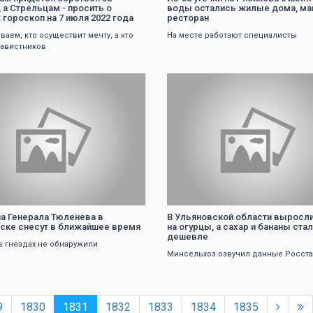
 а Стрельцам - просить о
воды остались жилые дома, ма
 гороскоп на 7 июля 2022 года
ресторан
ваем, кто осуществит мечту, а кто
На месте работают специалисты
завистников
0
0
на Генерала Тюленева в
В Ульяновской области выросл
ске снесут в ближайшее время
на огурцы, а сахар и бананы ста
дешевле
в гнездах не обнаружили
Минсельхоз озвучил данные Росста
9
1830
1831
1832
1833
1834
1835