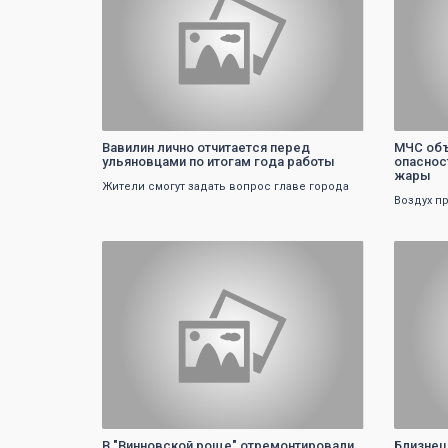
Вавилин лично отчитается перед
МЧС объ
ульяновцами по итогам года работы
опаснос
жары
Жители смогут задать вопрос главе города
Воздух п
0
В "Винновской роще" отремонтировали
Близнец