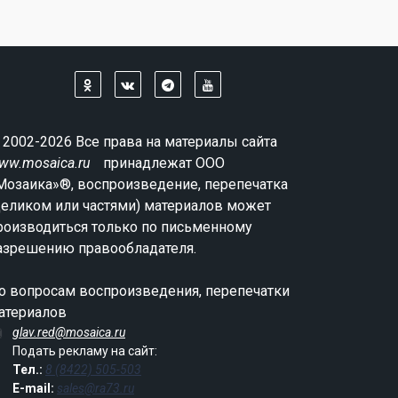
 2002-2026 Все права на материалы сайта
ww.mosaica.ru
принадлежат ООО
Мозаика»®, воспроизведение, перепечатка
целиком или частями) материалов может
роизводиться только по письменному
азрешению правообладателя.
о вопросам воспроизведения, перепечатки
атериалов
glav.red@mosaica.ru
Подать рекламу на сайт:
Тел.:
8 (8422) 505-503
E-mail:
sales@ra73.ru