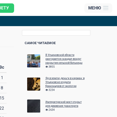
ЗЕТУ
МЕНЮ
САМОЕ ЧИТАЕМОЕ
В Ульяновской области
Ноябрь 2006
Декабрь 200
разгорается скандал вокруг
закрытия сельской больницы
Вс
Пн
Вт
Ср
Чт
Пт
Сб
Вс
Пн
Вт
Ср
3855
1
1
2
3
4
5
Яд в землю, деньги в карман: в
Ульяновске осудили
браконьеров от экологии
8
6
7
8
9
10
11
12
4
5
6
3234
15
13
14
15
16
17
18
19
11
12
13
Императорский мост открыт
для движения транспорта
22
20
21
22
23
24
25
26
18
19
20
2634