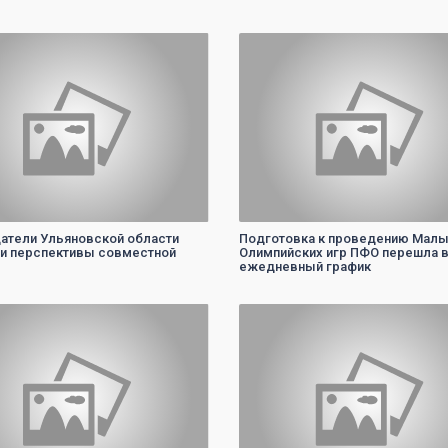
0
0
атели Ульяновской области
Подготовка к проведению Мал
и перспективы совместной
Олимпийских игр ПФО перешла 
ежедневный график
0
0