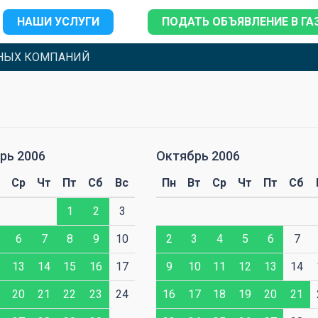
НАШИ УСЛУГИ
ПОДАТЬ ОБЪЯВЛЕНИЕ В ГА
НЫХ КОМПАНИЙ
рь 2006
Октябрь 2006
Ср
Чт
Пт
Сб
Вс
Пн
Вт
Ср
Чт
Пт
Сб
1
2
3
6
7
8
9
10
2
3
4
5
6
7
13
14
15
16
17
9
10
11
12
13
14
20
21
22
23
24
16
17
18
19
20
21