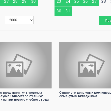
27
28
29
30
23
24
25
26
27
28
30
31
По
0
0
етырех тысяч ульяновских
О выплате денежных компенса
олучили благотворительную
обманутым вкладчикам
к началу нового учебного года