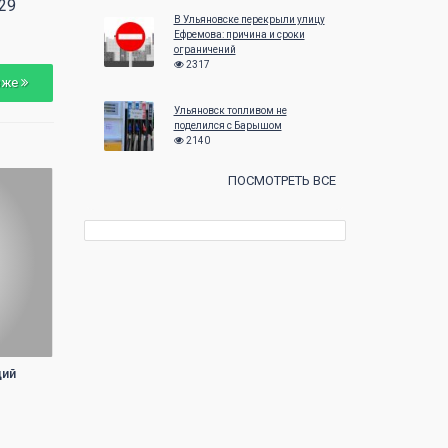
29
27
28
29
30
25
26
27
В Ульяновске перекрыли улицу
Ефремова: причина и сроки
ограничений
2317
зже
Ульяновск топливом не
поделился с Барышом
2140
ПОСМОТРЕТЬ ВСЕ
ций