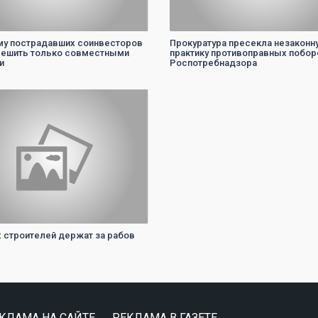
у пострадавших соинвесторов
Прокуратура пресекла незаконн
ешить только совместными
практику противоправных побор
и
Роспотребнадзора
0
 строителей держат за рабов
КЛАМА НА САЙТЕ
РЕКЛАМА В ГАЗЕТЕ