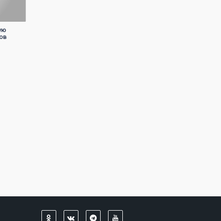
ую
ов