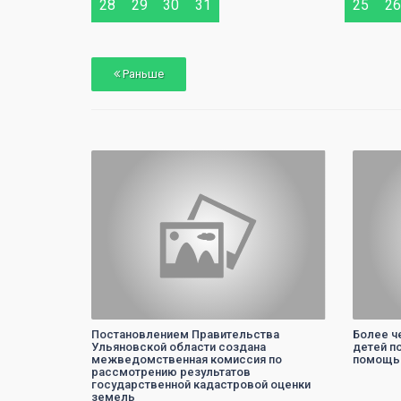
29
30
28
29
30
31
25
26
Раньше
0
Постановлением Правительства
Более ч
Ульяновской области создана
детей п
межведомственная комиссия по
помощь 
рассмотрению результатов
государственной кадастровой оценки
земель