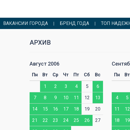
ВАКАНСИИ ГОРОДА
БРЕНД ГОДА
ТОП НАДЕЖ
АРХИВ
Август 2006
Сентяб
Сб
Вс
Пн
Вт
Ср
Чт
Пт
Сб
Вс
Пн
Вт
1
2
1
2
3
4
5
6
8
9
7
8
9
10
11
12
13
4
5
15
16
14
15
16
17
18
19
20
11
12
22
23
21
22
23
24
25
26
27
18
19