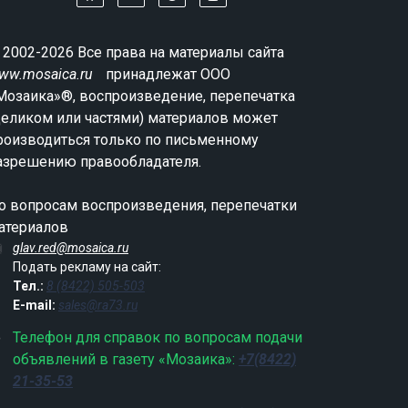
 2002-2026 Все права на материалы сайта
ww.mosaica.ru
принадлежат ООО
Мозаика»®, воспроизведение, перепечатка
целиком или частями) материалов может
роизводиться только по письменному
азрешению правообладателя.
о вопросам воспроизведения, перепечатки
атериалов
glav.red@mosaica.ru
Подать рекламу на сайт:
Тел.:
8 (8422) 505-503
E-mail:
sales@ra73.ru
Телефон для справок по вопросам подачи
объявлений в газету «Мозаика»:
+7(8422)
21-35-53