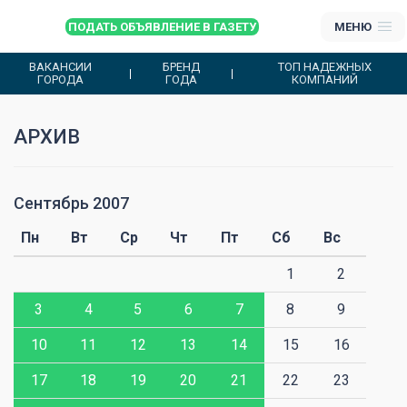
ПОДАТЬ ОБЪЯВЛЕНИЕ В ГАЗЕТУ
МЕНЮ
ВАКАНСИИ
БРЕНД
ТОП НАДЕЖНЫХ
ГОРОДА
ГОДА
КОМПАНИЙ
АРХИВ
Сентябрь 2007
О
Пн
Вт
Ср
Чт
Пт
Сб
Вс
1
2
3
4
5
6
7
8
9
10
11
12
13
14
15
16
17
18
19
20
21
22
23