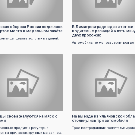
ская сборная России поднялась
В Димитровграде один и тот же
ёртое место в медальном зачёте
водитель с разницей в пять мин
двух прохожих
 команды девять золотых медалей.
Автомобиль не мог развернуться во
0
0
цы снова жалуются на мясо с
На выезде из Ульяновской обла
ами
столкнулись три автомобиля
венные продукты регулярно
Трое пострадавших госпитализиров
ся на прилавках крупных магазинов.