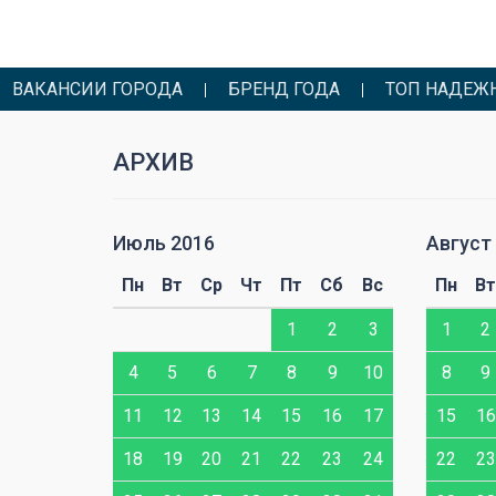
ВАКАНСИИ ГОРОДА
БРЕНД ГОДА
ТОП НАДЕЖ
АРХИВ
Июль 2016
Август
Сб
Вс
Пн
Вт
Ср
Чт
Пт
Сб
Вс
Пн
Вт
4
5
1
2
3
1
2
11
12
4
5
6
7
8
9
10
8
9
18
19
11
12
13
14
15
16
17
15
16
25
26
18
19
20
21
22
23
24
22
23