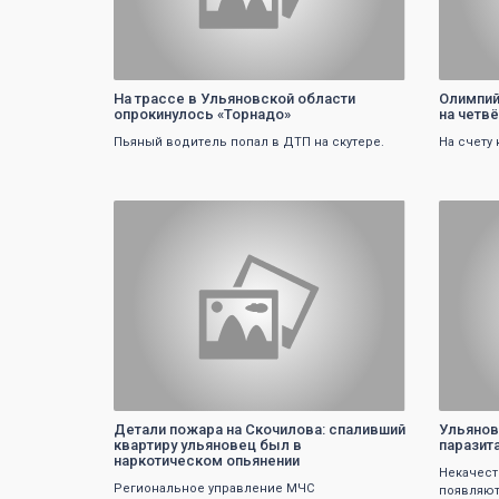
На трассе в Ульяновской области
Олимпий
опрокинулось «Торнадо»
на четв
Пьяный водитель попал в ДТП на скутере.
На счету
0
Детали пожара на Скочилова: спаливший
Ульянов
квартиру ульяновец был в
паразит
наркотическом опьянении
Некачест
Региональное управление МЧС
появляют