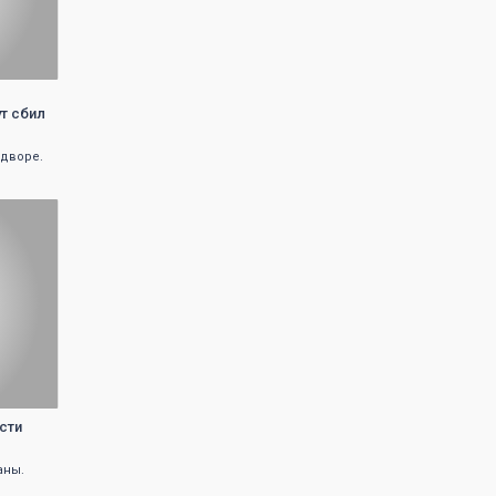
ут сбил
 дворе.
сти
аны.