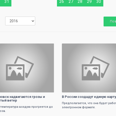
31
26
27
28
29
30
По
0
0
новск надвигаются грозы и
В России создадут единую карт
тый ветер
Предполагается, что она будет рабо
 температура воздуха прогреется до
электронном формате.
сов.