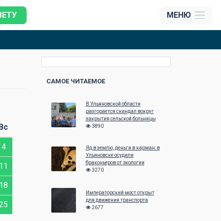
ЗЕТУ
МЕНЮ
САМОЕ ЧИТАЕМОЕ
В Ульяновской области
Октябрь 2016
Ноябрь 2016
разгорается скандал вокруг
закрытия сельской больницы
Вс
Пн
Вт
Ср
Чт
Пт
Сб
Вс
Пн
Вт
Ср
3890
4
1
2
1
2
Яд в землю, деньги в карман: в
Ульяновске осудили
браконьеров от экологии
11
3
4
5
6
7
8
9
7
8
9
3270
18
10
11
12
13
14
15
16
14
15
16
Императорский мост открыт
для движения транспорта
25
17
18
19
20
21
22
23
21
22
23
2677