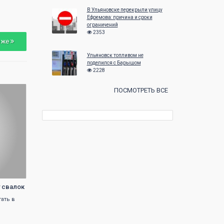
24
25
26
27
28
29
30
28
29
30
В Ульяновске перекрыли улицу
Ефремова: причина и сроки
31
ограничений
2353
зже
Ульяновск топливом не
поделился с Барышом
2228
ПОСМОТРЕТЬ ВСЕ
у свалок
тать в