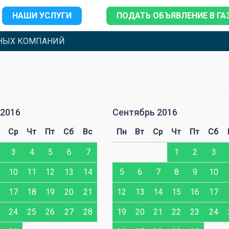
НАШИ УСЛУГИ
ПОДАТЬ ОБЪЯВЛЕНИЕ В ГА
НЫХ КОМПАНИЙ
 2016
Сентябрь 2016
Ср
Чт
Пт
Сб
Вс
Пн
Вт
Ср
Чт
Пт
Сб
3
4
5
6
7
1
2
3
10
11
12
13
14
5
6
7
8
9
10
17
18
19
20
21
12
13
14
15
16
17
24
25
26
27
28
19
20
21
22
23
24