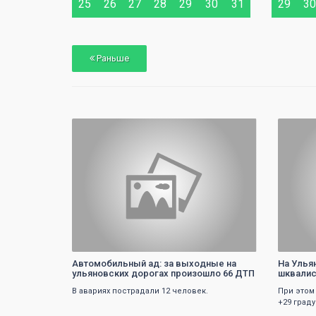
25
26
27
28
29
30
31
29
30
Раньше
0
Автомобильный ад: за выходные на
На Улья
ульяновских дорогах произошло 66 ДТП
шквалис
В авариях пострадали 12 человек.
При этом
+29 граду