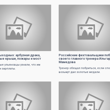
0
0
ыходных: арбузная драка,
Российские фехтовальщики по
ые крыши, пожары и мост
своего главного тренера Ильга
Мамедова
ые ульяновцы узнали, что им
Тренер обещал побриться, если сп
и зарплаты.
возьмут две золотые медали.
0
0