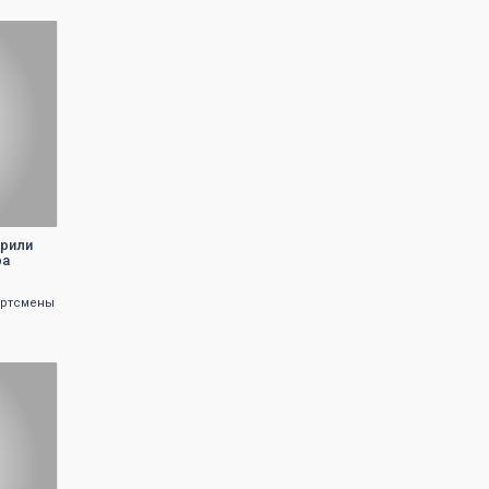
брили
ра
ортсмены