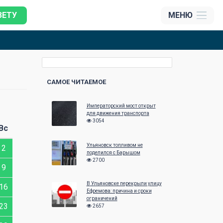
ЗЕТУ
МЕНЮ
САМОЕ ЧИТАЕМОЕ
Императорский мост открыт
Ноябрь 2016
Декабрь 201
для движения транспорта
3054
Вс
Пн
Вт
Ср
Чт
Пт
Сб
Вс
Пн
Вт
Ср
Ульяновск топливом не
2
1
2
3
4
5
6
поделился с Барышом
2700
9
7
8
9
10
11
12
13
5
6
7
В Ульяновске перекрыли улицу
16
14
15
16
17
18
19
20
12
13
14
Ефремова: причина и сроки
ограничений
23
21
22
23
24
25
26
27
19
20
21
2657