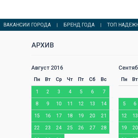
ВАКАНСИИ ГОРОДА
БРЕНД ГОДА
ТОП НАДЕЖ
АРХИВ
Август 2016
Сентяб
Сб
Вс
Пн
Вт
Ср
Чт
Пт
Сб
Вс
Пн
Вт
2
3
1
2
3
4
5
6
7
9
10
8
9
10
11
12
13
14
5
6
16
17
15
16
17
18
19
20
21
12
13
23
24
22
23
24
25
26
27
28
19
20