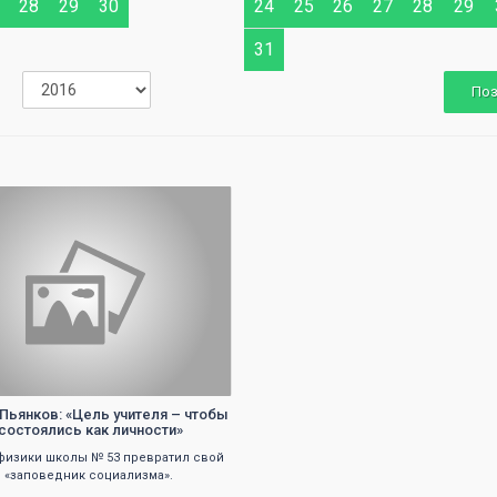
28
29
30
24
25
26
27
28
29
31
По
0
 Пьянков: «Цель учителя – чтобы
 состоялись как личности»
физики школы № 53 превратил свой
в «заповедник социализма».