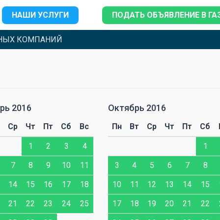
НАШИ УСЛУГИ
ПОДАТЬ ОБЪЯВЛЕНИЕ В ГА
НЫХ КОМПАНИЙ
рь 2016
Октябрь 2016
Ср
Чт
Пт
Сб
Вс
Пн
Вт
Ср
Чт
Пт
Сб
1
2
3
4
1
7
8
9
10
11
3
4
5
6
7
8
14
15
16
17
18
10
11
12
13
14
15
21
22
23
24
25
17
18
19
20
21
22