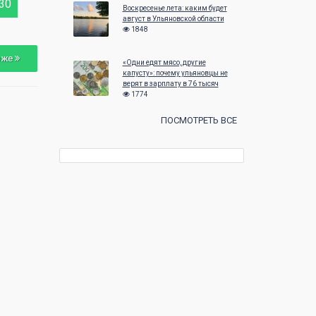
30
28
29
30
26
27
28
Воскресенье лета: каким будет
август в Ульяновской области
1848
зже
«Одни едят мясо, другие
капусту»: почему ульяновцы не
верят в зарплату в 76 тысяч
1774
ПОСМОТРЕТЬ ВСЕ