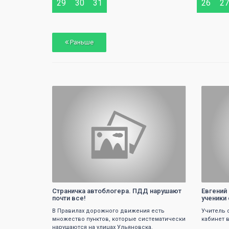
30
31
29
30
31
26
27
Раньше
0
Страничка автоблогера. ПДД нарушают
Евгений
почти все!
ученики
В Правилах дорожного движения есть
Учитель 
множество пунктов, которые систематически
кабинет 
нарушаются на улицах Ульяновска.