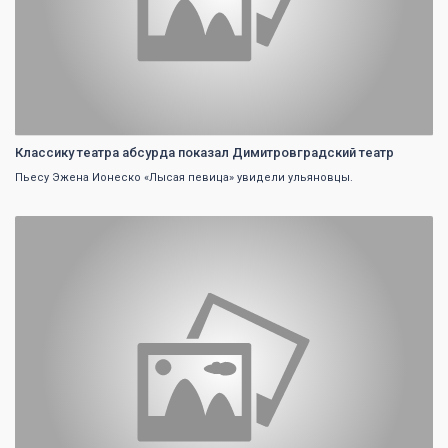
Классику театра абсурда показал Димитровградский театр
Пьесу Эжена Ионеско «Лысая певица» увидели ульяновцы.
0