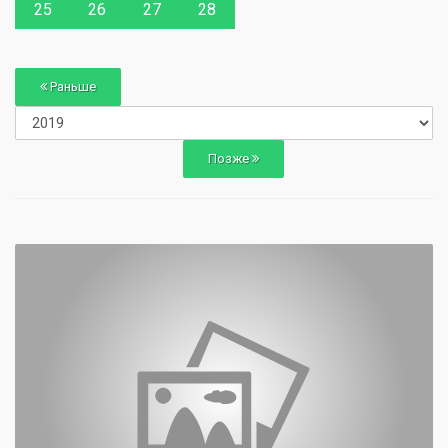
25
26
27
28
Раньше
Позже
0