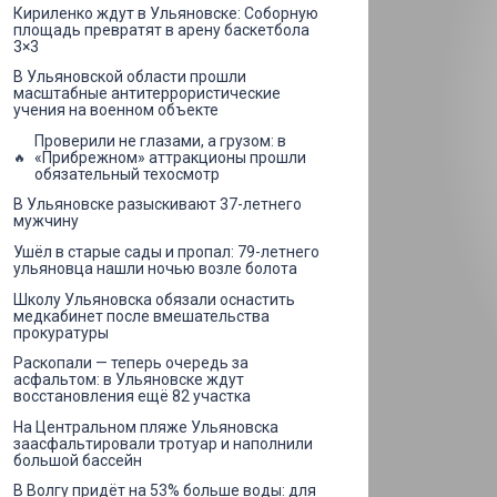
Кириленко ждут в Ульяновске: Соборную
площадь превратят в арену баскетбола
3×3
В Ульяновской области прошли
масштабные антитеррористические
учения на военном объекте
Проверили не глазами, а грузом: в
«Прибрежном» аттракционы прошли
обязательный техосмотр
В Ульяновске разыскивают 37-летнего
мужчину
Ушёл в старые сады и пропал: 79-летнего
ульяновца нашли ночью возле болота
Школу Ульяновска обязали оснастить
медкабинет после вмешательства
прокуратуры
Раскопали — теперь очередь за
асфальтом: в Ульяновске ждут
восстановления ещё 82 участка
На Центральном пляже Ульяновска
заасфальтировали тротуар и наполнили
большой бассейн
В Волгу придёт на 53% больше воды: для