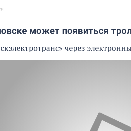
ти
новске может появиться трол
скэлектротранс» через электронн