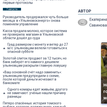
первые протоколы
7 августа
АВТОР
Руководитель продержался чуть больше
Екатерин
месяца: в «Ульяновскэнерго» снова
поменяли управление
Савинова
Касса продала молоко, которое система
не проверила: магазин в Ульяновской
области дошёл до суда
Град размером с монету и ветер до 27
м/с: ульяновцам велели готовиться к
опасной субботе
Золотой слиток продают за 12 тысяч, но
банк заберёт его намного дешевле:
ульяновцам раскрыли главную ловушку
«Ваш основной счёт надо заменить»:
ульяновцев предупредили о схеме,
после которой деньги исчезают в
банкомате
Н
Одного комары едят живьём, другого
г
не замечают: учёные нашли причину
разницы
м
Пятеро спасённых: история томского
рыбака, которую должен знать каждый