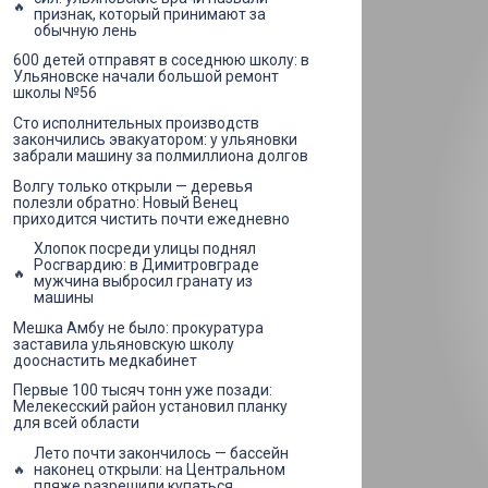
признак, который принимают за
обычную лень
600 детей отправят в соседнюю школу: в
Ульяновске начали большой ремонт
школы №56
Сто исполнительных производств
закончились эвакуатором: у ульяновки
забрали машину за полмиллиона долгов
Волгу только открыли — деревья
полезли обратно: Новый Венец
приходится чистить почти ежедневно
Хлопок посреди улицы поднял
Росгвардию: в Димитровграде
мужчина выбросил гранату из
машины
Мешка Амбу не было: прокуратура
заставила ульяновскую школу
дооснастить медкабинет
Первые 100 тысяч тонн уже позади:
Мелекесский район установил планку
для всей области
Лето почти закончилось — бассейн
наконец открыли: на Центральном
пляже разрешили купаться