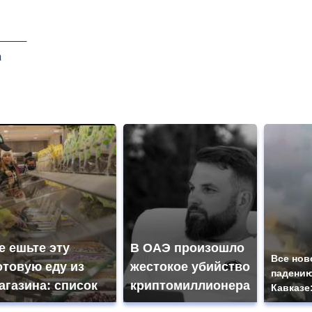
а
е ешьте эту
В ОАЭ произошло
Все нов
отовую еду из
жестокое убийство
падению
агазина: список
криптомиллионера
Кавказе