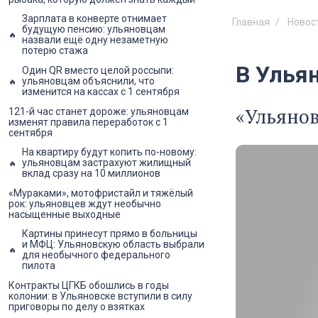
Зарплата в конверте отнимает
Главная
Новос
будущую пенсию: ульяновцам
назвали ещё одну незаметную
потерю стажа
В Улья
Один QR вместо целой россыпи:
ульяновцам объяснили, что
изменится на кассах с 1 сентября
«Ульянов
121-й час станет дороже: ульяновцам
изменят правила переработок с 1
сентября
На квартиру будут копить по-новому:
ульяновцам застрахуют жилищный
вклад сразу на 10 миллионов
«Мураками», мотофристайл и тяжёлый
рок: ульяновцев ждут необычно
насыщенные выходные
Картины принесут прямо в больницы
и МФЦ: Ульяновскую область выбрали
для необычного федерального
пилота
Контракты ЦГКБ обошлись в годы
колонии: в Ульяновске вступили в силу
приговоры по делу о взятках