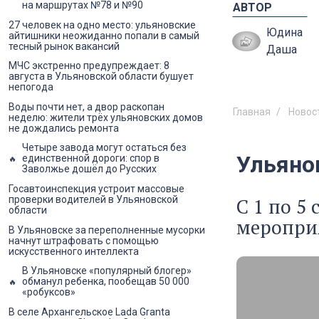
на маршрутах №78 и №90
АВТОР
27 человек на одно место: ульяновские
Юдина
айтишники неожиданно попали в самый
тесный рынок вакансий
Даша
МЧС экстренно предупреждает: 8
августа в Ульяновской области бушует
непогода
Воды почти нет, а двор раскопан
Главная
Новос
неделю: жители трёх ульяновских домов
не дождались ремонта
Четыре завода могут остаться без
Ульяно
единственной дороги: спор в
Заволжье дошёл до Русских
Госавтоинспекция устроит массовые
проверки водителей в Ульяновской
С 1 по 5
области
мероприя
В Ульяновске за переполненные мусорки
начнут штрафовать с помощью
искусственного интеллекта
В Ульяновске «популярный блогер»
обманул ребенка, пообещав 50 000
«робуксов»
В селе Архангельское Lada Granta