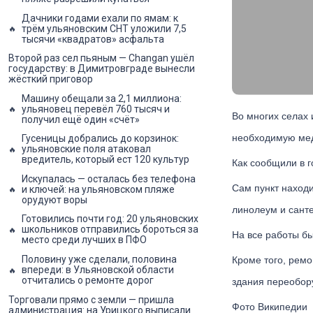
Дачники годами ехали по ямам: к
трём ульяновским СНТ уложили 7,5
тысячи «квадратов» асфальта
Второй раз сел пьяным — Changan ушёл
государству: в Димитровграде вынесли
жёсткий приговор
Машину обещали за 2,1 миллиона:
ульяновец перевёл 760 тысяч и
Во многих селах
получил ещё один «счёт»
необходимую ме
Гусеницы добрались до корзинок:
ульяновские поля атаковал
вредитель, который ест 120 культур
Как сообщили в 
Искупалась — осталась без телефона
Сам пункт находи
и ключей: на ульяновском пляже
орудуют воры
линолеум и санте
Готовились почти год: 20 ульяновских
школьников отправились бороться за
На все работы бы
место среди лучших в ПФО
Половину уже сделали, половина
Кроме того, ремо
впереди: в Ульяновской области
отчитались о ремонте дорог
здания переобор
Торговали прямо с земли — пришла
Фото Википедии
администрация: на Урицкого выписали