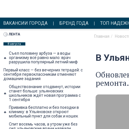
ВАКАНСИИ ГОРОДА
БРЕНД ГОДА
ТОП НАДЕЖ
ЛЕНТА
Главная
Новост
8 августа
Съел половину арбуза — а воды
В Улья
организму всё равно мало: врач
разрушила популярный летний миф
Первый класс — без вечерних тетрадей: с
Обновле
сентября первоклассникам отменяют
домашние задания
ремонта.
Обществознание отодвинут, истории
станет больше: ульяновских
школьников ждёт новая программа с
1 сентября
Прививка бесплатно и без поездки в
клинику: в Ульяновске откроют
мобильный пункт для собак и кошек
Спит восемь часов, а утром уже без
сил: ульяновские врачи назвали