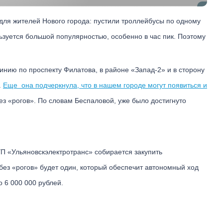
для жителей Нового города: пустили троллейбусы по одному
ьзуется большой популярностью, особенно в час пик. Поэтому
инию по проспекту Филатова, в районе «Запад-2» и в сторону
.
Еще она подчеркнула, что в нашем городе могут появиться и
ез «рогов». По словам Беспаловой, уже было достигнуто
УП «Ульяновскэлектротранс» собирается закупить
без «рогов» будет один, который обеспечит автономный ход
о 6 000 000 рублей.