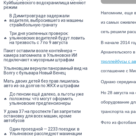
Куйбышевского водохранилища меняют
режим
Напомним, еще в
В Димитровграде задержали
водителя, выбросившего из машины
из самых оживлен
страйкбольную гранату
сеть решили рас
Три дня усиленных проверок:
ульяновских водителей будут ловить
на трезвость с 7 по 9 августа
В начале 2014 го
Пакет оставили возле контейнера —
Архангельского в
камера запомнила: в Ульяновске ИИ
подключают к мусорным штрафам
троллейбусы с а
Ульяновцам вернули панорамный вид на
соглашение с Мин
Волгу с бульвара Новый Венец
Мать двоих детей без прав лишилась
Однако середина 
авто из-за долгов по ЖКХ и штрафам
Но 28 августа на
До пенсии ещё далеко, а льготы уже
положены: что могут оформить
оборудование для
ульяновские предпенсионеры
транспорта на ра
У дома 37 на проспекте Гая запретили
остановку для всех машин, кроме
автобусов
Фото из фотобан
Один проездной — 2233 поездки: в
Ульяновске расследуют махинации