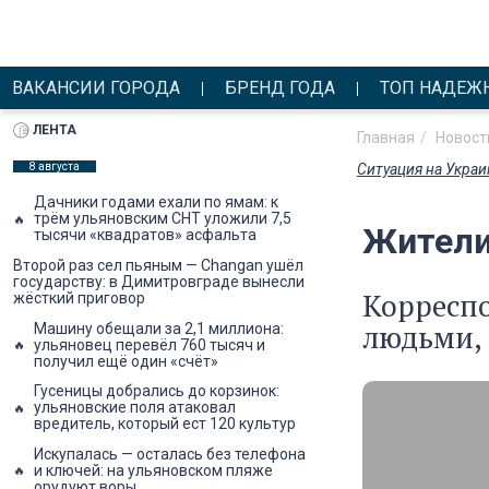
ВАКАНСИИ ГОРОДА
БРЕНД ГОДА
ТОП НАДЕЖ
ЛЕНТА
Главная
Новост
8 августа
Ситуация на Украи
Дачники годами ехали по ямам: к
трём ульяновским СНТ уложили 7,5
Жители 
тысячи «квадратов» асфальта
Второй раз сел пьяным — Changan ушёл
государству: в Димитровграде вынесли
Корреспо
жёсткий приговор
людьми, 
Машину обещали за 2,1 миллиона:
ульяновец перевёл 760 тысяч и
получил ещё один «счёт»
Гусеницы добрались до корзинок:
ульяновские поля атаковал
вредитель, который ест 120 культур
Искупалась — осталась без телефона
и ключей: на ульяновском пляже
орудуют воры