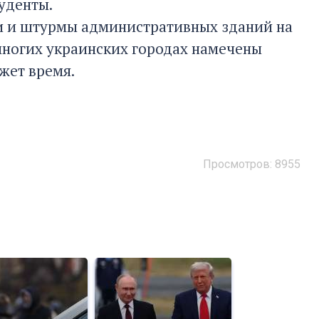
туденты.
ми и штурмы административных зданий на
 многих украинских городах намечены
ажет время.
Просмотров: 8955