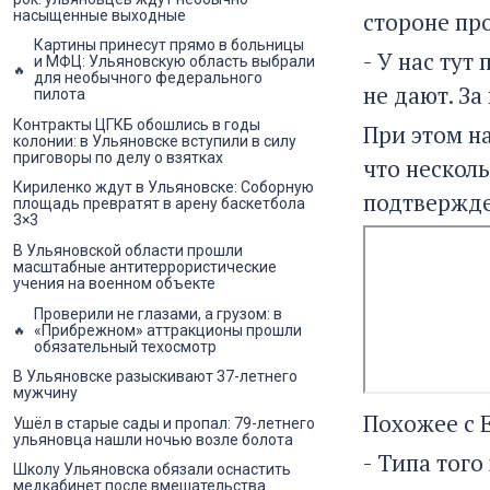
стороне пр
насыщенные выходные
Картины принесут прямо в больницы
- У нас тут
и МФЦ: Ульяновскую область выбрали
для необычного федерального
не дают. З
пилота
Контракты ЦГКБ обошлись в годы
При этом н
колонии: в Ульяновске вступили в силу
приговоры по делу о взятках
что несколь
Кириленко ждут в Ульяновске: Соборную
подтвержд
площадь превратят в арену баскетбола
3×3
В Ульяновской области прошли
масштабные антитеррористические
учения на военном объекте
Проверили не глазами, а грузом: в
«Прибрежном» аттракционы прошли
обязательный техосмотр
В Ульяновске разыскивают 37-летнего
мужчину
Похожее с 
Ушёл в старые сады и пропал: 79-летнего
ульяновца нашли ночью возле болота
- Типа того
Школу Ульяновска обязали оснастить
медкабинет после вмешательства