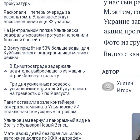
у нас сын р
прокуратуры
Меж тем, г
Раскопали — теперь очередь за
асфальтом: в Ульяновске ждут
Украине за
восстановления ещё 82 участка
акции проте
На Центральном пляже Ульяновска
заасфальтировали тротуар и наполнили
большой бассейн
Фото из гр
В Волгу придёт на 53% больше воды: для
Видео с ка
Куйбышевского водохранилища меняют
режим
В Димитровграде задержали
водителя, выбросившего из машины
АВТОР
страйкбольную гранату
Улитин
Три дня усиленных проверок:
ульяновских водителей будут ловить
Игорь
на трезвость с 7 по 9 августа
Пакет оставили возле контейнера —
камера запомнила: в Ульяновске ИИ
подключают к мусорным штрафам
Ульяновцам вернули панорамный вид на
Волгу с бульвара Новый Венец
Мать двоих детей без прав лишилась
авто из-за долгов по ЖКХ и штрафам