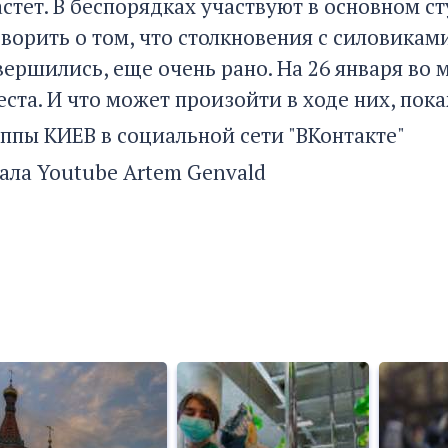
астет. В беспорядках участвуют в основном с
оворить о том, что столкновения с силовика
вершились, еще очень рано. На 26 января во
ста. И что может произойти в ходе них, пок
уппы КИЕВ в социальной сети "ВКонтакте"
нала Youtube
Artem Genvald