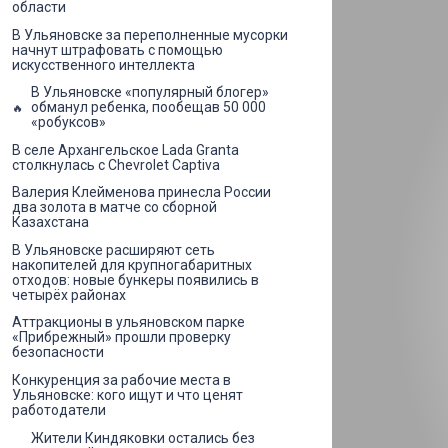
области
В Ульяновске за переполненные мусорки
начнут штрафовать с помощью
искусственного интеллекта
В Ульяновске «популярный блогер»
обманул ребенка, пообещав 50 000
«робуксов»
В селе Архангельское Lada Granta
столкнулась с Chevrolet Captiva
Валерия Клейменова принесла России
два золота в матче со сборной
Казахстана
В Ульяновске расширяют сеть
накопителей для крупногабаритных
отходов: новые бункеры появились в
четырёх районах
Аттракционы в ульяновском парке
«Прибрежный» прошли проверку
безопасности
Конкуренция за рабочие места в
Ульяновске: кого ищут и что ценят
работодатели
Жители Киндяковки остались без