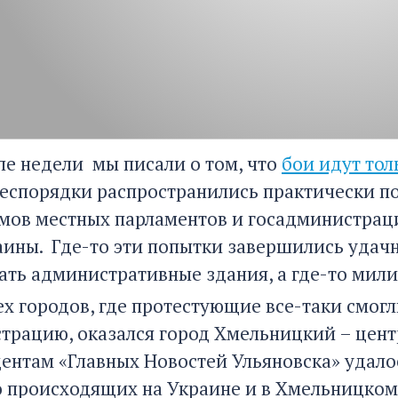
але недели мы писали о том, что
бои идут тол
беспорядки распространились практически по
мов местных парламентов и госадминистраций
аины. Где-то эти попытки завершились удач
ать административные здания, а где-то мил
ех городов, где протестующие все-таки смогл
трацию, оказался город Хмельницкий – цент
ентам «Главных Новостей Ульяновска» удалос
о происходящих на Украине и в Хмельницком,