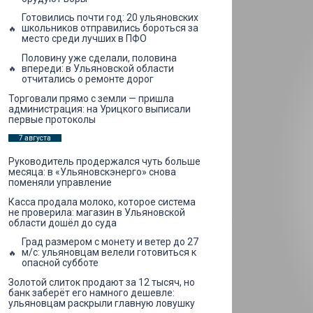
Готовились почти год: 20 ульяновских
школьников отправились бороться за
место среди лучших в ПФО
Половину уже сделали, половина
впереди: в Ульяновской области
отчитались о ремонте дорог
Торговали прямо с земли — пришла
администрация: на Урицкого выписали
первые протоколы
7 августа
Руководитель продержался чуть больше
месяца: в «Ульяновскэнерго» снова
поменяли управление
Касса продала молоко, которое система
не проверила: магазин в Ульяновской
области дошёл до суда
Град размером с монету и ветер до 27
м/с: ульяновцам велели готовиться к
опасной субботе
Золотой слиток продают за 12 тысяч, но
банк заберёт его намного дешевле:
ульяновцам раскрыли главную ловушку