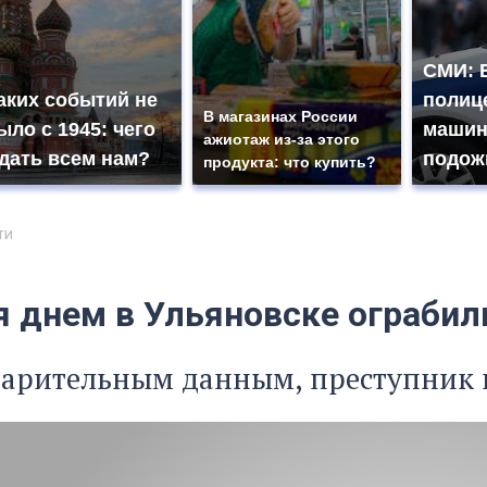
СМИ: 
аких событий не
полиц
В магазинах России
ыло с 1945: чего
машин
ажиотаж из-за этого
дать всем нам?
подож
продукта: что купить?
ти
я днем в Ульяновске ограбил
варительным данным, преступник 