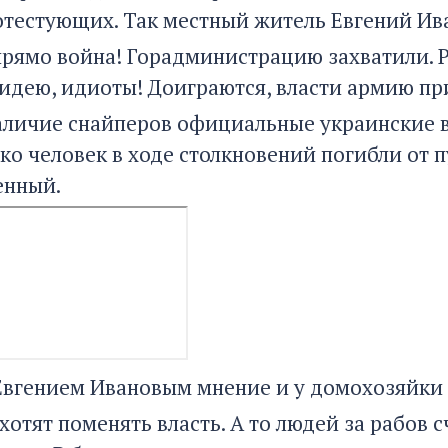
отестующих. Так местный житель Евгений Ива
 прямо война! Горадминистрацию захватили. Р
а идею, идиоты! Доиграются, власти армию п
аличие снайперов официальные украинские вл
ко человек в ходе столкновений погибли от 
енный.
Евгением Ивановым мнение и у домохозяйки
 хотят поменять власть. А то людей за рабов 