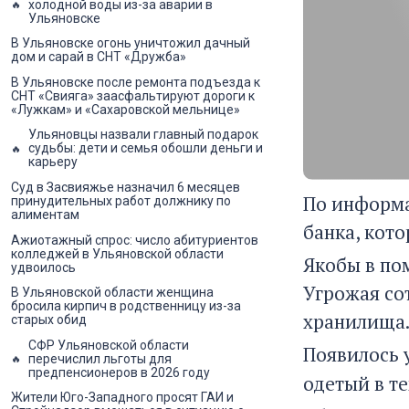
холодной воды из-за аварии в
Ульяновске
В Ульяновске огонь уничтожил дачный
дом и сарай в СНТ «Дружба»
В Ульяновске после ремонта подъезда к
СНТ «Свияга» заасфальтируют дороги к
«Лужкам» и «Сахаровской мельнице»
Ульяновцы назвали главный подарок
судьбы: дети и семья обошли деньги и
карьеру
Суд в Засвияжье назначил 6 месяцев
По информа
принудительных работ должнику по
алиментам
банка, кото
Ажиотажный спрос: число абитуриентов
колледжей в Ульяновской области
Якобы в по
удвоилось
Угрожая со
В Ульяновской области женщина
бросила кирпич в родственницу из-за
хранилища
старых обид
СФР Ульяновской области
Появилось у
перечислил льготы для
предпенсионеров в 2026 году
одетый в т
Жители Юго-Западного просят ГАИ и