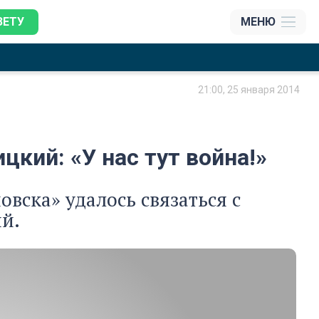
ЗЕТУ
МЕНЮ
21:00, 25 января 2014
кий: «У нас тут война!»
вска» удалось связаться с
й.