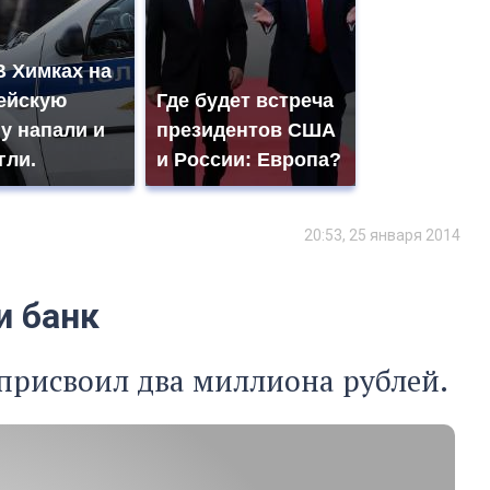
В Химках на
ейскую
Где будет встреча
у напали и
президентов США
гли.
и России: Европа?
20:53, 25 января 2014
и банк
присвоил два миллиона рублей.