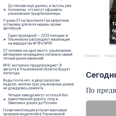
До пенсии ещё далеко, а льготы уже
положены: что могут оформить
ульяновские предпенсионеры
У дома 37 на проспекте Гая запретили
Т
остановку для всех машин, кроме
автобусов
б
Один проездной — 2233 поездки: в
ж
Ульяновске расследуют махинации
на маршрутах №78 и №90
27 человек на одно место: ульяновские
айтишники неожиданно попали в самый
Главная
Новос
тесный рынок вакансий
МЧС экстренно предупреждает: 8
августа в Ульяновской области бушует
Сегодн
непогода
Воды почти нет, а двор раскопан
неделю: жители трёх ульяновских домов
По пред
не дождались ремонта
Четыре завода могут остаться без
единственной дороги: спор в
Заволжье дошёл до Русских
Госавтоинспекция устроит массовые
проверки водителей в Ульяновской