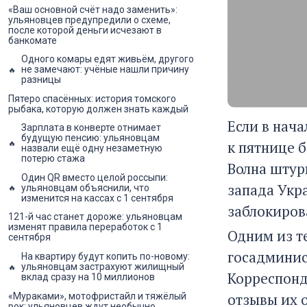
«Ваш основной счёт надо заменить»:
ульяновцев предупредили о схеме,
после которой деньги исчезают в
банкомате
Одного комары едят живьём, другого
не замечают: учёные нашли причину
разницы
Пятеро спасённых: история томского
рыбака, которую должен знать каждый
Если в нач
Зарплата в конверте отнимает
будущую пенсию: ульяновцам
к пятнице 
назвали ещё одну незаметную
потерю стажа
Волна штур
Один QR вместо целой россыпи:
запада Укр
ульяновцам объяснили, что
изменится на кассах с 1 сентября
заблокиров
121-й час станет дороже: ульяновцам
изменят правила переработок с 1
Одним из т
сентября
госадминис
На квартиру будут копить по-новому:
ульяновцам застрахуют жилищный
Корреспонд
вклад сразу на 10 миллионов
отзывы их 
«Мураками», мотофристайл и тяжёлый
рок: ульяновцев ждут необычно