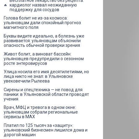
Бесплатное лекарство без рецепта:
кардиолог назвал неожиданную
поддержку для сосудов
Голова болит не из-за космоса:
ульяновцам дали спокойный прогноз
магнитного поля
Буквы видите идеально, а болезнь уже
развивается: ульяновцам объяснили
опасность обычной проверки зрения
Живот болит, а виноват бассейн:
ульяновцев предупредили о сезонном
росте энтеровирусов
Улица носила его имя десятилетиями, но
лица никто не знал: в Ульяновске
увековечили Рылеева
Сирены и спецтехника — не повод для
паники: в Ульяновской области проводят
учения
Врач, МФЦ и тревога в одном окне:
ульяновцам собрали региональные
сервисы в MAX
Платил по 125 тысяч за «защиту»:
ульяновский бизнесмен лишился дома и
дорогой машин