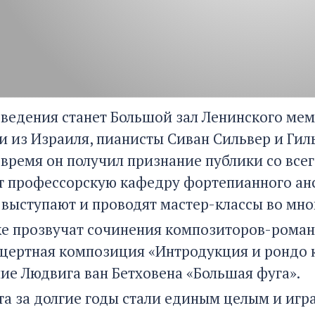
ведения станет Большой зал Ленинского мем
 из Израиля, пианисты Сиван Сильвер и Гиль
о время он получил признание публики со всег
т профессорскую кафедру фортепианного анс
выступают и проводят мастер-классы во мно
ке прозвучат сочинения композиторов-роман
нцертная композиция «Интродукция и рондо 
ие Людвига ван Бетховена «Большая фуга».
та за долгие годы стали единым целым и игр