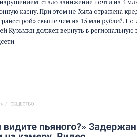
нарушением стало занижение почти на 3 млн
онную казну. При этом не была отражена кр
трансстрой» свыше чем на 15 млн рублей. По
гей Кузьмин должен вернуть в региональную к
цсети
ти
ОБЩЕСТВО
ы видите пьяного?» Задержан
 на камеру. Видео