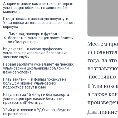
Аварии ставили как спектакль: пятерых
ульяновцев обвиняют в хищении 4,6
миллиона
Птица попала в железную ловушку: в
Ульяновске из тепловоза спасли чёрного
коршуна
Лимонад, попкорн и футбол
бесплатно: ульяновцев зовут болеть
за «Волгу» в парк
Местом про
Из декрета — в новую профессию:
исполнители
ульяновок пригласили в бесплатные
женские клубы
года, за эт
Первая зарплата уже влияет на пенсию:
возглавляю
ульяновским школьникам объяснили
важное условие
постоянно 
Пять занятий — и фильм покажут на
большом экране: ульяновских
В Ульяновс
подростков зовут в кино
а также ко
Результат за 15 минут и без паспорта:
ульяновцев пригласили бесплатно
произведен
проверить ВИЧ-статус
Убийце отказали в УДО из-за обеда не
Два пианис
по расписанию