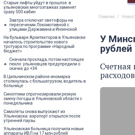
Старые лифты уйдут в прошлое: в
ульяновских многоэтажках заменят
сразу 500 кабин
Главная
Новос
Завтра отключат светофоры на
пересечении Локомотивной с
улицами Державина и Инзенской
У Минс
На бульваре Архитекторов в Ульяновске
началось строительство нового
рублей
тротуара по программе «Народный
бюджет»
Сначала прохлада, потом настоящее
Счетная 
пекло: ульяновцев предупредили о
скачке до +34
расходов
В Цильнинском районе иномарка
столкнулась с большегрузом, водитель в
больнице
Синоптики спрогнозировали резкую
смену погоды в Ульяновской области с
понедельника
Самолёты снова выпускают из
Ульяновска: аэропорт открылся после
утренней паузы
Ульяновская больница получила новые
аппараты ИВЛ на 17 млн рублей