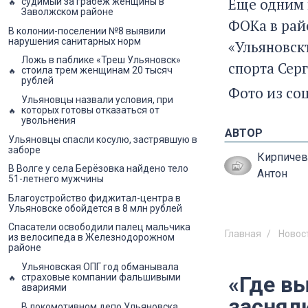
Еще одним 
судимый за грабеж женщины в
Заволжском районе
ФОКа в рай
В колонии-поселении №8 выявили
нарушения санитарных норм
«Ульяновск
Ложь в паблике «Треш Ульяновск»
спорта Сер
стоила трем женщинам 20 тысяч
рублей
Фото из со
Ульяновцы назвали условия, при
которых готовы отказаться от
увольнения
АВТОР
Ульяновцы спасли косулю, застрявшую в
заборе
Кирпичев
В Волге у села Берёзовка найдено тело
Антон
51-летнего мужчины
Благоустройство фиджитал-центра в
Ульяновске обойдется в 8 млн рублей
Спасатели освободили палец мальчика
Главная
Новос
из велосипеда в Железнодорожном
районе
Ульяновская ОПГ год обманывала
страховые компании фальшивыми
«Где в
авариями
засняли
В локомотивном депо Ульяновска