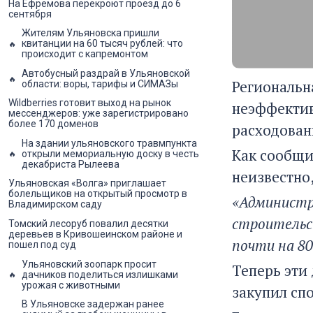
На Ефремова перекроют проезд до 6
сентября
Жителям Ульяновска пришли
квитанции на 60 тысяч рублей: что
происходит с капремонтом
Автобусный раздрай в Ульяновской
Региональн
области: воры, тарифы и СИМАЗы
Wildberries готовит выход на рынок
неэффектив
мессенджеров: уже зарегистрировано
более 170 доменов
расходован
На здании ульяновского травмпункта
Как сообщил
открыли мемориальную доску в честь
декабриста Рылеева
неизвестно,
Ульяновская «Волга» приглашает
болельщиков на открытый просмотр в
«Администр
Владимирском саду
строительс
Томский лесоруб повалил десятки
деревьев в Кривошеинском районе и
почти на 80
пошел под суд
Ульяновский зоопарк просит
Теперь эти
дачников поделиться излишками
урожая с животными
закупил спо
В Ульяновске задержан ранее