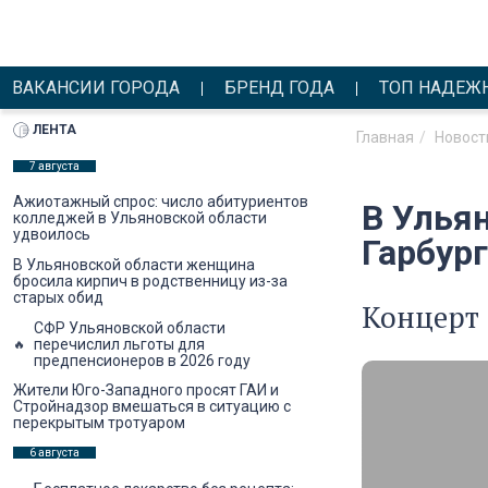
ВАКАНСИИ ГОРОДА
БРЕНД ГОДА
ТОП НАДЕЖ
ЛЕНТА
Главная
Новост
7 августа
Ажиотажный спрос: число абитуриентов
В Улья
колледжей в Ульяновской области
удвоилось
Гарбург
В Ульяновской области женщина
бросила кирпич в родственницу из-за
старых обид
Концерт 
СФР Ульяновской области
перечислил льготы для
предпенсионеров в 2026 году
Жители Юго-Западного просят ГАИ и
Стройнадзор вмешаться в ситуацию с
перекрытым тротуаром
6 августа