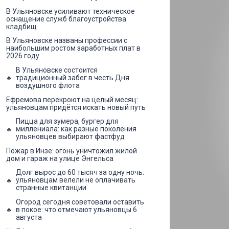
В Ульяновске усиливают техническое
оснащение служб благоустройства
кладбищ
В Ульяновске названы профессии с
наибольшим ростом заработных плат в
2026 году
В Ульяновске состоится
традиционный забег в честь Дня
воздушного флота
Ефремова перекроют на целый месяц:
ульяновцам придётся искать новый путь
Пицца для зумера, бургер для
миллениала: как разные поколения
ульяновцев выбирают фастфуд
Пожар в Инзе: огонь уничтожил жилой
дом и гараж на улице Энгельса
Долг вырос до 60 тысяч за одну ночь:
ульяновцам велели не оплачивать
странные квитанции
Огород сегодня советовали оставить
в покое: что отмечают ульяновцы 6
августа