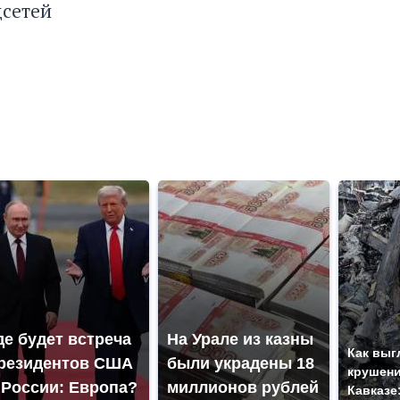
цсетей
де будет встреча
На Урале из казны
Как выг
резидентов США
были украдены 18
крушени
 России: Европа?
миллионов рублей
Кавказе