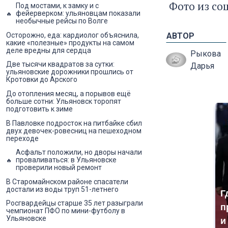
Фото из со
Под мостами, к замку и с
фейерверком: ульяновцам показали
необычные рейсы по Волге
АВТОР
Осторожно, еда: кардиолог объяснила,
какие «полезные» продукты на самом
деле вредны для сердца
Рыкова
Две тысячи квадратов за сутки:
Дарья
ульяновские дорожники прошлись от
Кротовки до Арского
До отопления месяц, а порывов ещё
больше сотни: Ульяновск торопят
подготовить к зиме
В Павловке подросток на питбайке сбил
двух девочек-ровесниц на пешеходном
переходе
Асфальт положили, но дворы начали
проваливаться: в Ульяновске
проверили новый ремонт
В Старомайнском районе спасатели
достали из воды труп 51-летнего
Г
Росгвардейцы старше 35 лет разыграли
п
чемпионат ПФО по мини-футболу в
Ульяновске
и