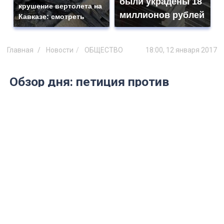
были украдены 18
крушение вертолета на
миллионов рублей
Кавказе: смотреть
Главная
Новости
ОБЩЕСТВО
18:00, 12 января 2017
Обзор дня: петиция против
«пакета Яровой», медицина
будущего и прибавки за
ненормированную работу
12 января ульяновцы обсуждают
многочисленные аварии на дорогах.